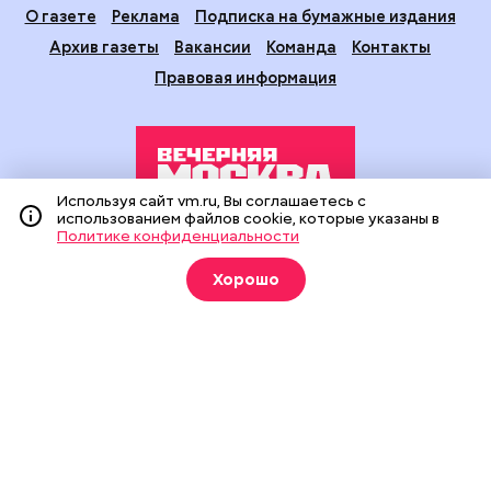
О газете
Реклама
Подписка на бумажные издания
Архив газеты
Вакансии
Команда
Контакты
Правовая информация
Используя сайт vm.ru, Вы соглашаетесь с
использованием файлов cookie, которые указаны в
Политике конфиденциальности
Издание создано при финансовой поддержке Департамента
средств массовой информации и рекламы города Москвы.
Хорошо
На сайте применяются рекомендательные технологии
(информационные технологии предоставления информации
на основе сбора, систематизации и анализа сведений,
относящихся к предпочтениям пользователей сети
«Интернет», находящихся на территории Российской
Федерации).
Сетевое издание "Вечерняя Москва" (18+) зарегистрировано
в Федеральной службе по надзору в сфере связи,
информационных технологий и массовых коммуникаций
(Роскомнадзор). Свидетельство о регистрации ЭЛ № ФС 77 -
90524 от 09.12.2025. Учредитель: АО "Редакция газеты