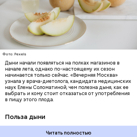
поддержание иммунитета, зрения и
много энергии, чтобы ее усвоить, рассказала
необходим для обновления кожи. Дыня
доктор. Кроме того, этот плод богат витаминами и
«делает пилинг изнутри», обновляет
минералами. Так, в дыне содержатся:
слизистые оболочки органов. А еще именно
ЗДОРОВЬЕ
ПРАВИЛЬНОЕ ПИТАНИЕ
бета-каротин обеспечивает дыне желтый
ОВОЩИ
ЛЕТО
ФРУКТЫ
цвет;
лютеин и зеаксантин — эти каротиноиды
отлично поддерживают наше зрение;
калий — оказывает мочегонное действие,
Фото: Pexels
поддерживает сердечно-сосудистую
систему и предотвращает скачки давления;
Дыни начали появляться на полках магазинов в
магний — помогает калию и не дает сосудам
начале лета, однако по-настоящему их сезон
спазмироваться.
начинается только сейчас. «Вечерняя Москва»
узнала у врача-диетолога, кандидата медицинских
наук Елены Соломатиной, чем полезна дыня, как ее
выбрать и кому стоит отказаться от употребления
в пищу этого плода.
Польза дыни
Читать полностью