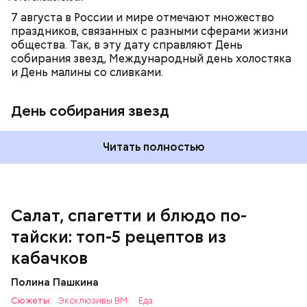
7 августа в России и мире отмечают множество
праздников, связанных с разными сферами жизни
общества. Так, в эту дату справляют День
собирания звезд, Международный день холостяка
и День малины со сливками.
кабачок;
петрушка;
День собирания звезд
чеснок;
оливковое масло;
соль.
Читать полностью
Однако диетолог предупредила: не для всех дыня
Салат, спагетти и блюдо по-
может быть полезна. В первую очередь ее стоит
тайски: топ-5 рецептов из
есть с осторожностью людям:
кабачков
Полина Пашкина
Сюжеты:
Эксклюзивы ВМ
Еда