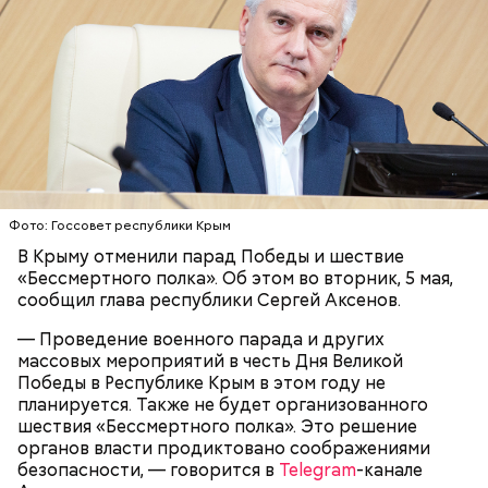
— Кабачки нужно натереть длинными слайсами
(это можно сделать на специальной терке),
День малины со сливками отмечается в США в
похожими на спагетти, и уложить в противень.
честь вкусового сочетания этой ягоды со сливками.
Дальше нужно добавить немного растительного
В этот праздник люди едят не только малину со
масла, соль, а сверху бросить хаотично
сливками, но и другие десерты на основе этих
порезанную брынзу. Затем добавляются помидоры
Фото: Госсовет республики Крым
двух ингредиентов. Их можно купить в магазине
черри или грунтовые, — рассказал шеф-повар.
или сделать самостоятельно вместе со своими
В Крыму отменили парад Победы и шествие
родными и близкими.
«Бессмертного полка». Об этом во вторник, 5 мая,
сообщил глава республики Сергей Аксенов.
— Там может содержаться огромное количество
нитратов, которое вызовет головокружение,
— Проведение военного парада и других
гипоксию и ухудшение физического состояния, —
массовых мероприятий в честь Дня Великой
предостерегла Соломатина.
Победы в Республике Крым в этом году не
планируется. Также не будет организованного
шествия «Бессмертного полка». Это решение
органов власти продиктовано соображениями
безопасности, — говорится в
Telegram
-канале
кабачок;