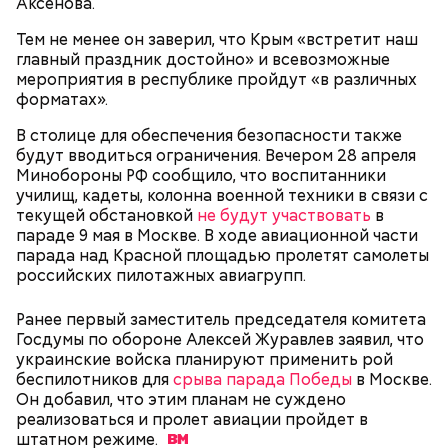
Аксенова.
брынза;
растительное масло;
Тем не менее он заверил, что Крым «встретит наш
помидоры черри либо грунтовые.
главный праздник достойно» и всевозможные
мероприятия в республике пройдут «в различных
День малины со сливками
форматах».
В столице для обеспечения безопасности также
будут вводиться ограничения. Вечером 28 апреля
Минобороны РФ сообщило, что воспитанники
беременным, кормящим женщинам;
училищ, кадеты, колонна военной техники в связи с
людям с ослабленной иммунной системой;
текущей обстановкой
не будут участвовать
в
пожилым;
параде 9 мая в Москве. В ходе авиационной части
детям.
парада над Красной площадью пролетят самолеты
российских пилотажных авиагрупп.
Ранее первый заместитель председателя комитета
Госдумы по обороне Алексей Журавлев заявил, что
украинские войска планируют применить рой
беспилотников для
срыва парада Победы
в Москве.
Он добавил, что этим планам не суждено
В Международный день холостяка все мужчины
Ингредиенты:
реализоваться и пролет авиации пройдет в
без пары видятся со своими друзьями, устраивают
штатном
вечеринки, играют в видеоигры и проводят время,
режиме.