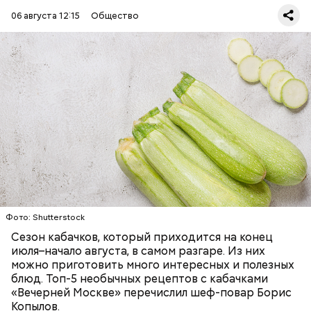
06 августа 12:15
Общество
Ингредиенты:
ЕДА
ОВОЩИ
РЕЦЕПТЫ
Фото: Shutterstock
Фото: Shutterstock
Сезон кабачков, который приходится на конец
июля–начало августа, в самом разгаре. Из них
можно приготовить много интересных и полезных
блюд. Топ-5 необычных рецептов с кабачками
Вред дыни
«Вечерней Москве» перечислил шеф-повар Борис
Копылов.