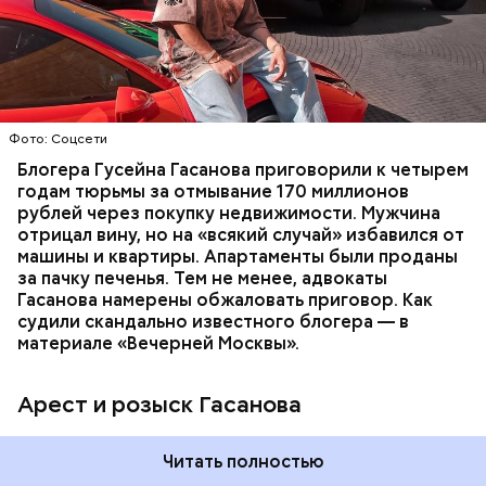
В его отношении возбудили уголовное дело о
неуплате налогов и легализации преступных
доходов в особо крупном размере. В тот же день
НАЛОГИ
ПОИСК ЛЮДЕЙ
ДЕНЬГИ
МВД
мужчину
заочно арестовали
.
ГАСАН ГУСЕЙНОВ
Молодого человека задержали. На первом же
Фото: Соцсети
допросе он признался, что планировал отравить
только отчима. Тогда следователи посчитали, что
Блогера Гусейна Гасанова приговорили к четырем
мотивом преступления была квартира родителей,
годам тюрьмы за отмывание 170 миллионов
которая в случае их смерти перешла бы сыну. Но
рублей через покупку недвижимости. Мужчина
спустя несколько дней Миссюра заявил, что ранее
отрицал вину, но на «всякий случай» избавился от
уже травил других людей.
машины и квартиры. Апартаменты были проданы
за пачку печенья. Тем не менее, адвокаты
Гасанова намерены обжаловать приговор. Как
судили скандально известного блогера — в
материале «Вечерней Москвы».
Арест и розыск Гасанова
Началось расследование. В квартире потерпевших
Читать полностью
установили скрытую камеру видеонаблюдения. На