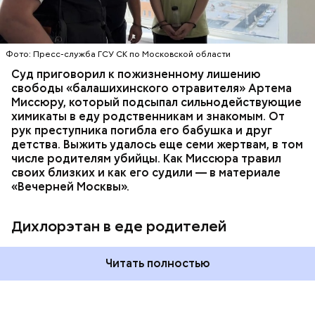
ОТРАВЛЕНИЯ
БАЛАШИХА
РОДИТЕЛИ
специалисты обнаружили сильнодействующий
СЛЕДСТВЕННЫЙ КОМИТЕТ
ЭКСПЕРТИЗЫ
химикат дихлорэтан, который не мог попасть в
организм супругов случайно. То же самое вещество
нашли в еде, изъятой из квартиры пострадавших.
Фото: Пресс-служба ГСУ СК по Московской области
Суд приговорил к пожизненному лишению
свободы «балашихинского отравителя» Артема
Миссюру, который подсыпал сильнодействующие
химикаты в еду родственникам и знакомым. От
рук преступника погибла его бабушка и друг
детства. Выжить удалось еще семи жертвам, в том
числе родителям убийцы. Как Миссюра травил
своих близких и как его судили — в материале
«Вечерней Москвы».
Дихлорэтан в еде родителей
Читать полностью