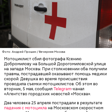
Блогеру грозило до семи лет лишения свободы.
Видео: пресс-служба ГСУ СК по Московской области
— Мы съездили за витаминами, вернулись обратно,
поднялись домой. У него ухудшилось самочувствие
Фото: Андрей Прошин / Вечерняя Москва
через сутки... Его увезли в больницу,
Мотоциклист сбил фотографа Ксению
реанимировали, и там он скончался, — рассказывал
Добромилову на Большой Дорогомиловской улице
Миссюра на допросе.
на западе Москвы. При столкновении оба получили
травмы, пострадавшей оказывают помощь медики
скорой. Девушка во время происшествия
проводила съемки мотоциклистов. Об этом во
Родственники обналичивали деньги и возвращали
вторник, 5 мая, сообщил
Telegram
-канал
их Гасанову. А чтобы пользоваться деньгами и не
«Агентство городских новостей «Москва».
вызвать подозрений у налоговой, Гасанов либо
распределял их между еще несколькими счетами,
Два человека 25 апреля пострадали в результате
либо
покупал на них квартиры
.
падения с мотоцикла
на Московском скоростном