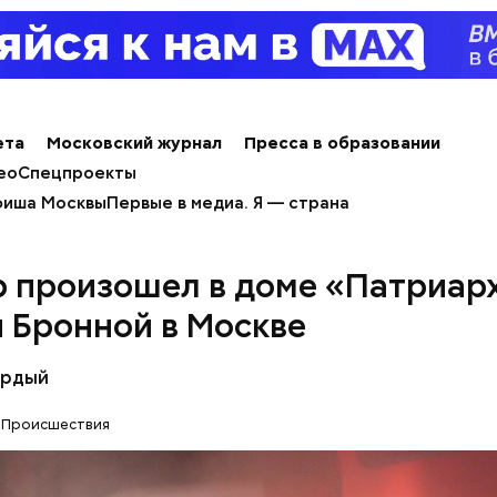
ay
я Гасанова на расследование
deo
ета
Московский журнал
Пресса в образовании
ео
Спецпроекты
иша Москвы
Первые в медиа. Я — страна
 произошел в доме «Патриарх
 Бронной в Москве
ёрдый
сс-служба ГСУ СК по Московской области
Происшествия