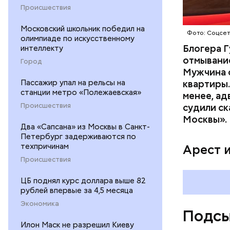
Происшествия
матери и 
пищу ела 
Московский школьник победил на
Фото: Соцсе
олимпиаде по искусственному
Блогера Г
интеллекту
отмывание
Город
Мужчина о
Пассажир упал на рельсы на
квартиры.
станции метро «Полежаевская»
менее, ад
Происшествия
судили ск
Pl
Москвы».
Два «Сапсана» из Москвы в Санкт-
Vi
Петербург задерживаются по
техпричинам
Арест 
Происшествия
ЦБ поднял курс доллара выше 82
рублей впервые за 4,5 месяца
Экономика
Подсы
Илон Маск не разрешил Киеву