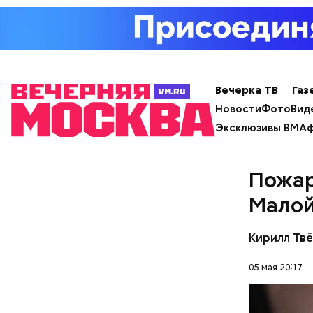
Pl
Реакци
Vi
Вечерка ТВ
Газ
Новости
Фото
Вид
Эксклюзивы ВМ
Аф
Пожар
Малой
Кирилл Тв
Видео: пре
05 мая 20:17