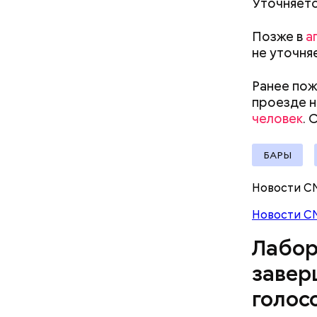
Уточняетс
Позже в
а
не уточня
Ранее пож
проезде н
Следующим
человек
. 
февраля т
подозрева
БАРЫ
дня Конст
Новости С
Новости С
Родственн
пользоват
Лабор
либо расп
на них кв
завер
голос