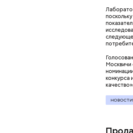
Лаборатор
поскольку
показател
исследова
следующем
потребит
Голосован
Москвичи 
номинации
конкурса 
качество»
НОВОСТИ
Молодого 
что плани
посчитали
которая в
Прода
дней Мисс