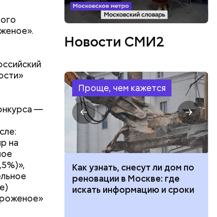
ного
оженое».
Новости СМИ2
оссийский
ости»
Проще, чем кажется
онкурса —
сле:
ир на
ное
,5%)»,
 100 тысяч
Как узнать, снесут ли дом по
ов
ельное
дарства при
реновации в Москве: где
блей. Эти
е)
ии: кто может
искать информацию и сроки
ственными
ороженое»
 какие нужны