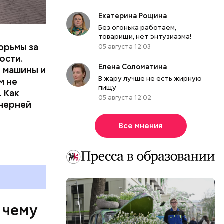
вленную
Екатерина Рощина
Без огонька работаем,
товарищи, нет энтузиазма!
юрьмы за
05 августа 12:03
ости.
Елена Соломатина
т машины и
В жару лучше не есть жирную
м не
пищу
 Как
05 августа 12:02
ечерней
Все мнения
 чему