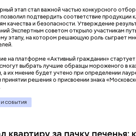
ный этап стал важной частью конкурсного отбор
 позволил подтвердить соответствие продукции 
ям качества и безопасности. Утверждение резуль
ний Экспертным советом открыло участникам путь
у этапу, на котором решающую роль сыграет мн
елей.
ие на платформе «Активный гражданин» стартует 
смогут выбрать лучшие образцы мороженого в к
, а их мнение будет учтено при определении лау
и принятии решения о присвоении знака «Московс
.
 И СОБЫТИЯ
человека задержали. На первом же допросе он п
ровал отравить только отчима. Тогда следователи
, что мотивом преступления была квартира родит
 случае их смерти перешла бы сыну. Но спустя нес
л квартиру за пачку печенья: 
юра заявил, что ранее уже травил других людей.