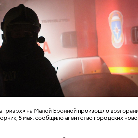
дили за витаминами, вернулись обратно, поднялис
илось самочувствие через сутки... Его увезли в б
вали, и там он скончался, — рассказывал Миссюра
розило до семи лет лишения свободы.
атриарх» на Малой Бронной произошло возгорани
торник, 5 мая, сообщило агентство городских нов