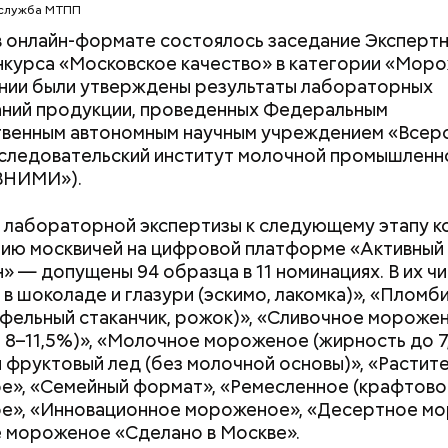
-служба МТПП
 в онлайн-формате состоялось заседание Эксперт
нкурса «Московское качество» в категории «Мор
нии были утверждены результаты лабораторных
аний продукции, проведенных Федеральным
твенным автономным научным учреждением «Всер
следовательский институт молочной промышленн
ВНИМИ»).
 лабораторной экспертизы к следующему этапу к
ию москвичей на цифровой платформе «Активный
» — допущены 94 образца в 11 номинациях. В их чи
в шоколаде и глазури (эскимо, лакомка)», «Пломб
е был жертвой Миссюры
афельный стаканчик, рожок)», «Сливочное мороже
 8–11,5%)», «Молочное мороженое (жирность до 7
Как поменять батареи дома и
Как получить до
ли считали, что в период с 2019 по 2021 год Гасан
 фруктовый лед (без молочной основы)», «Растит
не получить штраф
рублей от госу
 от уплаты налогов на более чем 170 миллионов ру
», «Семейный формат», «Ремесленное (крафтово
трудной ситуац
 якобы распределил между родственниками и соб
е», «Инновационное мороженое», «Десертное м
претендовать и
 мороженое «Сделано в Москве».
документы