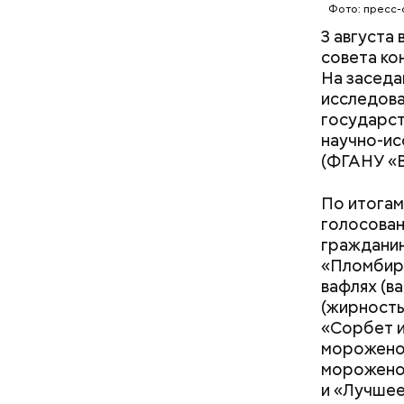
Фото: пресс
3 августа
совета ко
На заседа
исследов
государс
научно-ис
(ФГАНУ «
По итогам
голосован
гражданин
«Пломбир 
Кто ещ
вафлях (в
(жирность
Следовате
«Сорбет и
уклонился
мороженое
деньги он
морожено
счетами.
и «Лучшее