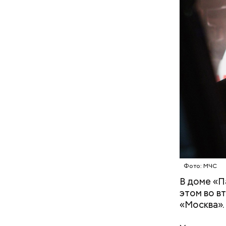
— Мы съез
него ухудш
реанимиро
допросе.
Блогеру г
Фото: МЧС
В доме «П
этом во в
«Москва».