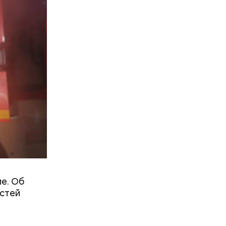
ь домой. У
ольницу,
 на
е. Об
остей