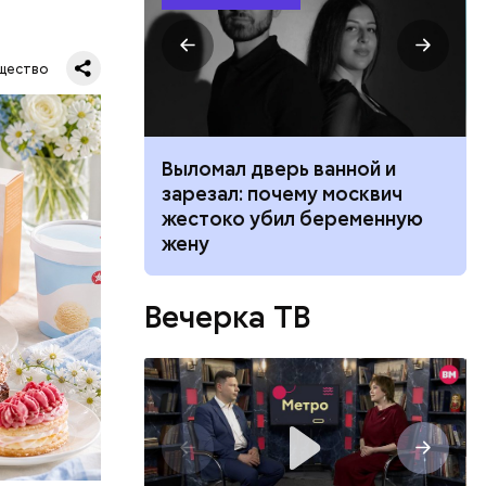
щество
ником
Выломал дверь ванной и
й молодой
 маникюра в
зарезал: почему москвич
газине. 13
026
жестоко убил беременную
бленной,
жену
оме
, а
 нее
Вечерка ТВ
ществлял
размещения
ов часть
 различных
 получал
 на
в