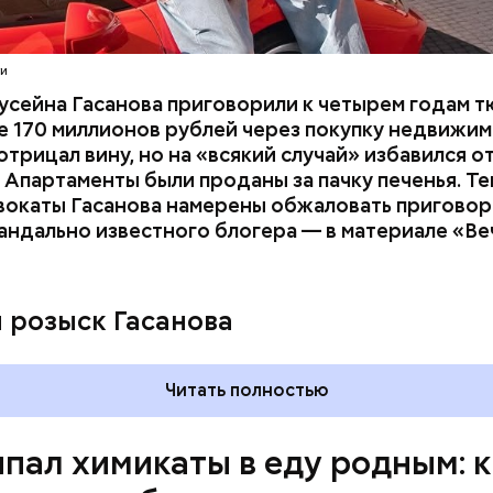
отчима и подсыпал им в еду химикаты. Также отра
его младшая сестра.
ти
усейна Гасанова приговорили к четырем годам т
 170 миллионов рублей через покупку недвижим
трицал вину, но на «всякий случай» избавился о
 Апартаменты были проданы за пачку печенья. Те
вокаты Гасанова намерены обжаловать приговор.
андально известного блогера — в материале «В
ay
deo
и розыск Гасанова
Читать полностью
пал химикаты в еду родным: к