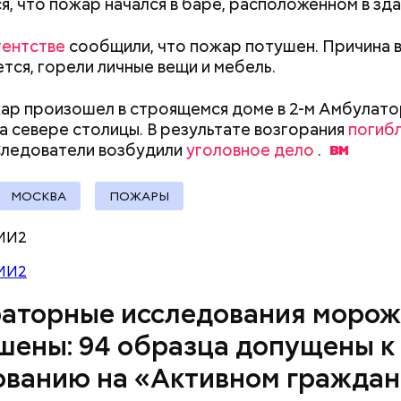
я, что пожар начался в баре, расположенном в зда
гентстве
сообщили, что пожар потушен. Причина 
ется, горели личные вещи и мебель.
ар произошел в строящемся доме в 2-м Амбулат
а севере столицы. В результате возгорания
погиб
 подопытным стал друг детства Миссюры Конста
Следователи возбудили
уголовное дело
.
ого же года, когда молодые люди ехали вместе в 
емый угостил приятеля морсом с этиленгликолем.
МОСКВА
ПОЖАРЫ
антин умер в больнице.
МИ2
МИ2
ики обналичивали деньги и возвращали их Гасанов
ься деньгами и не вызвать подозрений у налоговой
аторные исследования морож
ределял их между еще несколькими счетами, либ
артиры
.
шены: 94 образца допущены к
ованию на «Активном гражда