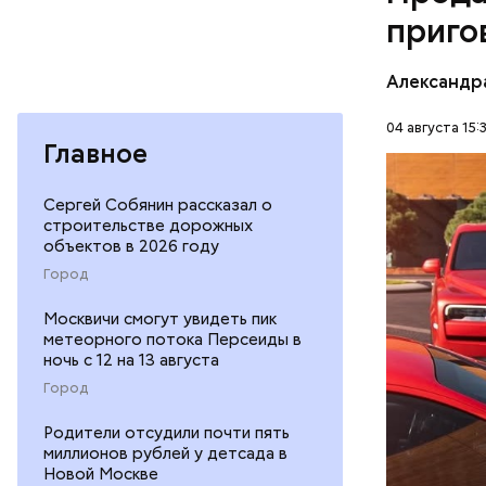
приго
Фото: База
Александр
04 августа 15:
Главное
В мае 202
Гусейна Г
Сергей Собянин рассказал о
неуплате 
строительстве дорожных
НАЛОГИ
размере. 
объектов в 2026 году
ГАСАН ГУ
Город
Москвичи смогут увидеть пик
метеорного потока Персеиды в
ночь с 12 на 13 августа
Город
Началось 
Родители отсудили почти пять
миллионов рублей у детсада в
скрытую к
Новой Москве
потерпевш