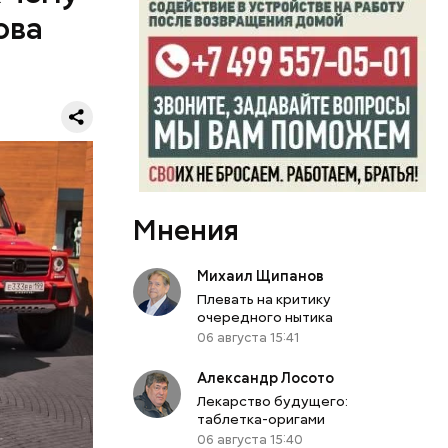
ова
к
блогера
ло о
бо крупном
Мнения
Михаил Щипанов
Плевать на критику
очередного нытика
06 августа 15:41
Александр Лосото
или
Лекарство будущего:
таблетка-оригами
ий сын
06 августа 15:40
артиру