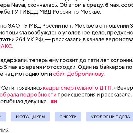
 от уплаты налогов на более чем 170 миллионов ру
ра Navai, скончалась. Об этом в среду, 6 мая, соо
 якобы распределил между родственниками и соб
жбе ГУ ГИБДД МВД России по Москве.
по ЗАО ГУ МВД России по г. Москве в отношении 
мотоцикла возбуждено уголовное дело, предусм
статьи 264 УК РФ, — рассказали в канале ведомства
АКС
.
адержали, теперь ему грозит до пяти лет колонии
 5 мая во время мотосходки. Один из байкеров п
е над мотоциклом и
сбил Добромилову
.
 Сети появились
кадры смертельного ДТП
. «Вече
обрала подробности
происшествия и рассказала,
погибшая
девушка.
Как поменять батареи дома и
Как получить до
И
МОТОЦИКЛЫ
СМЕРТЬ
УГОЛОВНЫЕ ДЕЛА
не получить штраф
рублей от госу
трудной ситуац
человека задержали. На первом же допросе он п
МИ2
претендовать и