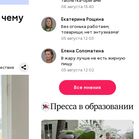
таблетка-оригами
06 августа 15:40
 чему
Екатерина Рощина
Без огонька работаем,
товарищи, нет энтузиазма!
05 августа 12:03
Елена Соломатина
В жару лучше не есть жирную
пищу
ествия
05 августа 12:02
тную
гли
Все мнения
ших
пасть в
еде,