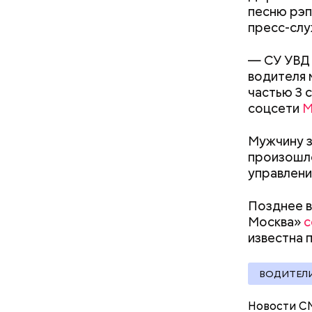
уклонился
песню рэпе
деньги он
пресс-слу
счетами.
— СУ УВД 
водителя 
частью 3 
соцсети
М
Мужчину з
произошло
управлени
Позднее в
Москва»
с
известна 
ВОДИТЕЛ
Молодого 
Новости С