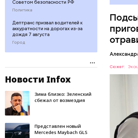
Советом безопасности РФ
Политика
Подсы
Дептранс призвал водителей к
приго
аккуратности на дорогах из-за
дождя 7 августа
отрав
Город
Видео: пре
Александр
Сюжет:
Экск
Новости Infox
Все начал
больницу 
поставить
Зима близко: Зеленский
ОТРАВЛЕ
направили
сбежал от возмездия
сильнодей
СЛЕДСТВ
организм 
изъятой и
Представлен новый
Mercedes Maybach GLS