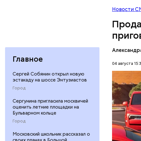
что плани
Новости С
посчитали
которая в
Прода
дней Мисс
приго
Фото: База
Александр
Главное
04 августа 15:
Сергей Собянин открыл новую
В мае 202
эстакаду на шоссе Энтузиастов
Гусейна Г
Город
неуплате 
НАЛОГИ
размере. 
Сергунина пригласила москвичей
ГАСАН ГУ
оценить летние площадки на
Бульварном кольце
Город
Московский школьник рассказал о
своих планах в Большой