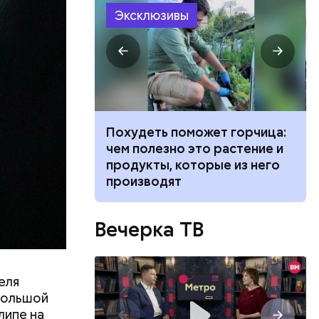
 получал
Эксклюзивы
 на
в
ванной и
Похудеть поможет горчица:
 москвич
чем полезно это растение и
беременную
продукты, которые из него
производят
Вечерка ТВ
еля
Большой
ов
липе на