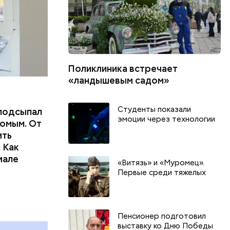
Поликлиника встречает
«ландышевым садом»
Студенты показали
подсыпал
эмоции через технологии
омым. От
ить
 Как
иале
«Витязь» и «Муромец».
Первые среди тяжелых
День арбуза и День поцелуев
День собира
с зеркалом: какие праздники
Международ
и
отмечают в России и мире 3
холостяка: 
Пенсионер подготовил
августа
отмечают в 
выставку ко Дню Победы