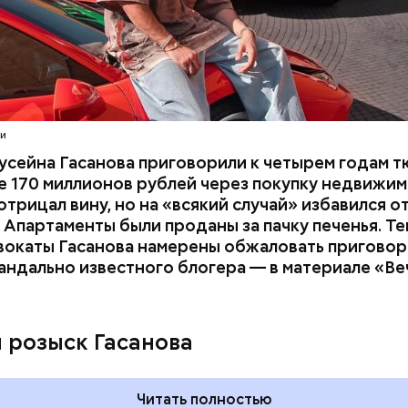
расследование. В квартире потерпевших установ
амеру видеонаблюдения. На записи попал 25-летн
их Артем Миссюра, который тайно приходил в кв
отчима и подсыпал им в еду химикаты. Также отра
его младшая сестра.
ти
усейна Гасанова приговорили к четырем годам т
 170 миллионов рублей через покупку недвижим
трицал вину, но на «всякий случай» избавился о
 Апартаменты были проданы за пачку печенья. Те
вокаты Гасанова намерены обжаловать приговор.
андально известного блогера — в материале «В
ay
deo
и розыск Гасанова
Читать полностью