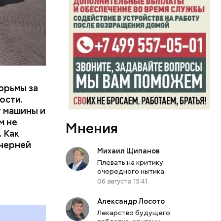
или
ий сын
артиру
вленную
юрьмы за
ости.
т машины и
м не
Мнения
 Как
ечерней
Михаил Щипанов
Плевать на критику
очередного нытика
06 августа 15:41
Александр Лосото
Лекарство будущего: