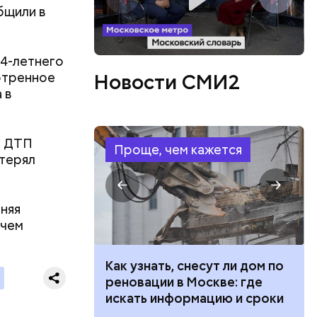
блей. Эти
бщили в
ственными
34-летнего
отренное
Новости СМИ2
 в
. ДТП
Проще, чем кажется
отерял
рняя
 чем
 100 тысяч
Как узнать, снесут ли дом по
дарства при
реновации в Москве: где
ии: кто может
искать информацию и сроки
ризнался,
 какие нужны