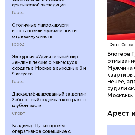
арктической экспедиции
Началось 
Город
скрытую к
потерпевш
Столичные микрохирурги
восстановили мужчине почти
матери и 
отрезанную кисть
пищу ела 
Город
Фото: Соцсе
Блогера Г
Экскурсия «Удивительный мир
отмывание
Земли» и лекция о манге: куда
Мужчина о
сходить в Москве в выходные 8 и
9 августа
квартиры.
менее, ад
Город
судили ск
Pl
Дисквалифицированный за допинг
Москвы».
Заболотный подписал контракт с
Vi
клубом Басты
Арест 
Спорт
Владимир Путин провел
оперативное совещание с