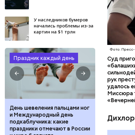
У наследников бумеров
начались проблемы из-за
картин на $1 трлн
Фото: Пресс-
Праздник каждый день
Суд приг
«балаших
сильнодей
рук прест
удалось е
Миссюра т
«Вечерне
День шевеления пальцами ног
День разгля
и Международный день
горизонта и 
Дихлор
подкаблучника: какие
курсанта: ка
праздники отмечают в России
отмечают в Р