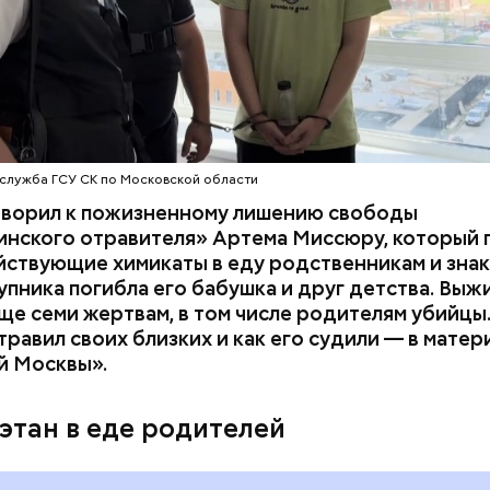
служба ГСУ СК по Московской области
оворил к пожизненному лишению свободы
инского отравителя» Артема Миссюру, который 
ствующие химикаты в еду родственникам и знак
упника погибла его бабушка и друг детства. Выж
ще семи жертвам, в том числе родителям убийцы.
равил своих близких и как его судили — в матер
й Москвы».
дывания
День качания на качелях и
День пьяного
День шампанского: какие
этан в еде родителей
кие праздники
праздники отмечают в Росси
оссии и мире 5
и мире 4 августа