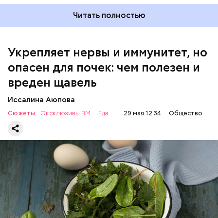
Читать полностью
Укрепляет нервы и иммунитет, но
опасен для почек: чем полезен и
— Если человек уже болеет мочекаменной
вреден щавель
болезнью, щавель ему не рекомендуется. При
артрите, гастрите, холецистите, синдроме
Иссалина Аюпова
раздраженного кишечника, язвах и панкреатите
Сюжеты:
Эксклюзивы ВМ
Еда
29 мая 12:34
Общество
продукт тоже лучше исключить из рациона, —
предупредила врач. — Он может привести к
повышению кислотности желудка и раздражать
слизистые оболочки.