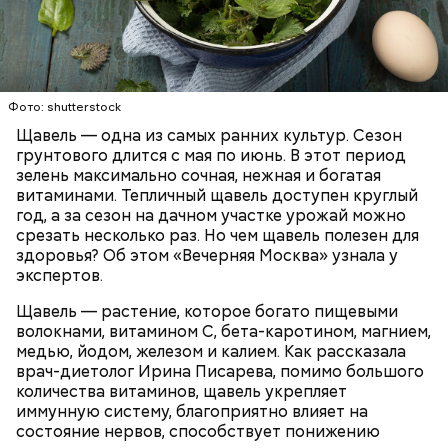
Опасность же щавеля состоит в том, что он
содержит большое количество щавелевой кислоты,
которая может способствовать образованию
Фото: shutterstock
камней в почках, объяснила диетолог.
Щавель — одна из самых ранних культур. Сезон
ЗДОРОВЬЕ
ВРАЧИ
РАСТЕНИЯ
грунтового длится с мая по июнь. В этот период
ПРОДУКТЫ
зелень максимально сочная, нежная и богатая
витаминами. Тепличный щавель доступен круглый
год, а за сезон на дачном участке урожай можно
срезать несколько раз. Но чем щавель полезен для
здоровья? Об этом «Вечерняя Москва» узнала у
экспертов.
Щавель — растение, которое богато пищевыми
волокнами, витамином С, бета-каротином, магнием,
медью, йодом, железом и калием. Как рассказала
врач-диетолог Ирина Писарева, помимо большого
количества витаминов, щавель укрепляет
иммунную систему, благоприятно влияет на
состояние нервов, способствует понижению