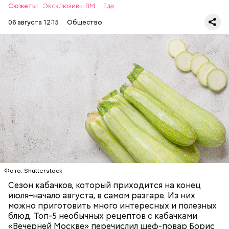
Сюжеты:
Эксклюзивы ВМ
Еда
06 августа 12:15
Общество
Ингредиенты:
— Наиболее распространенные борщ, щи, котлеты,
салаты, лаваш с творогом и сыром, пироги, омлет,
запеканка. Щавеля там везде используется
ЕДА
ОВОЩИ
РЕЦЕПТЫ
немного, поэтому никакого вреда от него не будет.
Чем разнообразнее рацион питания человека, тем
лучше. Потому что это исключает вероятность
возникновения дефицитов микроэлементов, —
заверил специалист.
Фото: Shutterstock
Фото: Shutterstock
Сезон кабачков, который приходится на конец
июля–начало августа, в самом разгаре. Из них
можно приготовить много интересных и полезных
блюд. Топ-5 необычных рецептов с кабачками
«Вечерней Москве» перечислил шеф-повар Борис