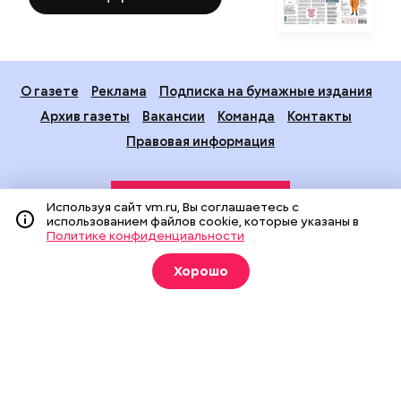
О газете
Реклама
Подписка на бумажные издания
Архив газеты
Вакансии
Команда
Контакты
Правовая информация
Используя сайт vm.ru, Вы соглашаетесь с
использованием файлов cookie, которые указаны в
Политике конфиденциальности
Хорошо
Издание создано при финансовой поддержке Департамента
средств массовой информации и рекламы города Москвы.
На сайте применяются рекомендательные технологии
(информационные технологии предоставления информации
на основе сбора, систематизации и анализа сведений,
относящихся к предпочтениям пользователей сети
«Интернет», находящихся на территории Российской
Федерации).