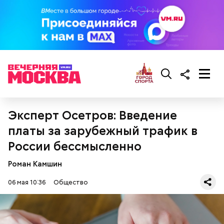
кабачок;
брынза;
растительное масло;
помидоры черри либо грунтовые.
Эксперт Осетров: Введение
беременным, кормящим женщинам;
людям с ослабленной иммунной системой;
платы за зарубежный трафик в
пожилым;
России бессмысленно
детям.
Роман Камшин
06 мая 10:36
Общество
Ингредиенты: