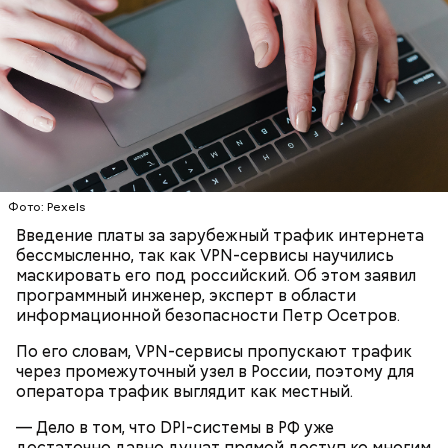
Ранние плоды, по словам врача, лучше не есть:
Фото: Pexels
Терапевт Кондрахин назвал
Введение платы за зарубежный трафик интернета
Чистит сосуды и защищает от
продукты и напитки, которые
бессмысленно, так как VPN-сервисы научились
рака: чем полезен кресс-салат
выводят токсины из организма
маскировать его под российский. Об этом заявил
программный инженер, эксперт в области
информационной безопасности Петр Осетров.
По его словам, VPN-сервисы пропускают трафик
через промежуточный узел в России, поэтому для
Спагетти из кабачков
оператора трафик выглядит как местный.
— Дело в том, что DPI-системы в РФ уже
достаточно давно душат прямой доступ ко многим