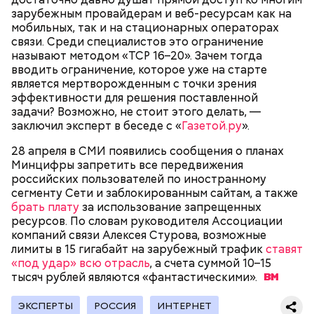
зарубежным провайдерам и веб-ресурсам как на
— В дыне содержится много сахара, который
мобильных, так и на стационарных операторах
представлен фруктозой. С одной стороны — это
связи. Среди специалистов это ограничение
хорошо, потому что дает энергию. Но важно
называют методом «TCP 16–20». Зачем тогда
помнить, что сладкими дынями не нужно сильно
вводить ограничение, которое уже на старте
увлекаться, так же как и арбузами, людям с
является мертворожденным с точки зрения
сахарным диабетом и лишним весом, —
эффективности для решения поставленной
подчеркнула доктор.
задачи? Возможно, не стоит этого делать, —
заключил эксперт в беседе с «
Газетой.ру
».
28 апреля в СМИ появились сообщения о планах
Минцифры запретить все передвижения
российских пользователей по иностранному
— Кабачки, порезанные кубиками, нужно легко
сегменту Сети и заблокированным сайтам, а также
обжарить на сковороде. К ним добавляются зелень
брать плату
за использование запрещенных
петрушки, чеснок, соль и оливковое масло.
ресурсов. По словам руководителя Ассоциации
Получается очень вкусно, — поделился рецептом
компаний связи Алексея Стурова, возможные
Копылов.
лимиты в 15 гигабайт на зарубежный трафик
ставят
«под удар» всю отрасль
, а счета суммой 10–15
тысяч рублей являются
«фантастическими».
с сахарным диабетом;
ЭКСПЕРТЫ
РОССИЯ
ИНТЕРНЕТ
лишним весом.