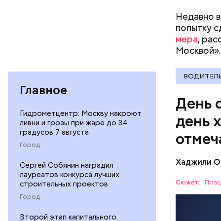
Недавно в
попытку с
— Кабачки
мера
, ра
сковороде
Москвой».
оливковое
Копылов.
ВОДИТЕЛ
Главное
День 
Гидрометцентр: Москву накроют
день 
ливни и грозы при жаре до 34
градусов 7 августа
отмеч
Город
Хаджили О
Сергей Собянин наградил
День соби
лауреатов конкурса лучших
Персеиды,
Сюжет:
Праз
строительных проектов
любители 
ЕДА
Город
местность
невооруже
АСТРОНО
Второй этап капитального