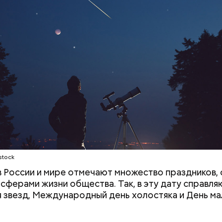
;
а;
ое масло;
stock
 в России и мире отмечают множество праздников, 
 сферами жизни общества. Так, в эту дату справля
 звезд, Международный день холостяка и День ма