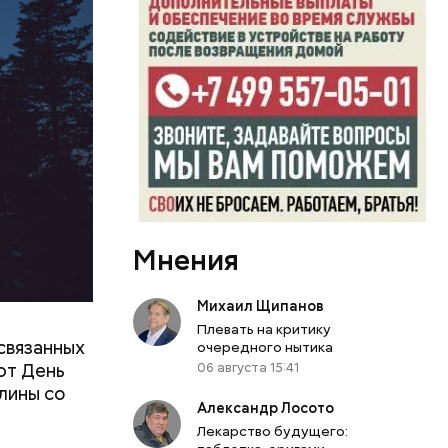
Мнения
Михаил Щипанов
Плевать на критику
связанных
очередного нытика
ют День
06 августа 15:41
лины со
Александр Лосото
Лекарство будущего: