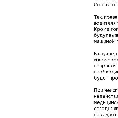
Спагет
Соответст
Так, прав
водителя 
Кроме тог
будут выя
машиной, 
В случае,
внеочеред
поправки 
необходим
будет про
Междун
При неисп
недействи
медицинск
сегодня я
передает