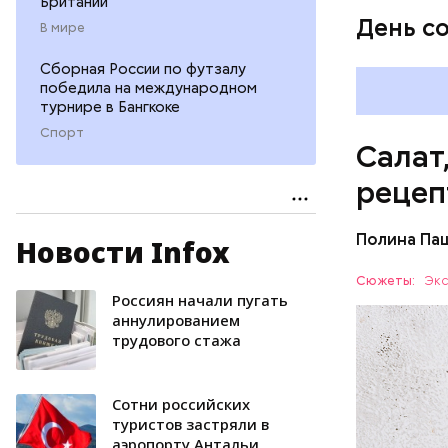
Британии
День с
В мире
Сборная России по футзалу
победила на международном
турнире в Бангкоке
Спорт
Салат
рецеп
Полина Па
Новости Infox
Ингредие
Сюжеты:
Экс
Россиян начали пугать
ЕДА
аннулированием
трудового стажа
Сотни российских
туристов застряли в
аэропорту Антальи