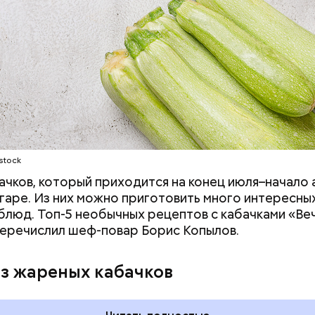
stock
ачков, который приходится на конец июля–начало а
гаре. Из них можно приготовить много интересных
блюд. Топ-5 необычных рецептов с кабачками «Ве
еречислил шеф-повар Борис Копылов.
дывания
День качания на качелях и
День пьяного
День шампанского: какие
из жареных кабачков
кие праздники
праздники отмечают в Росси
оссии и мире 5
и мире 4 августа