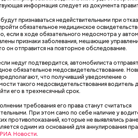
ти из кабачков
вующая информация следует из документа правит
а будут признаваться недействительными при отка
пройти обязательное медицинское освидетельств
о, если в ходе обязательного медосмотра у авто
влены признаки заболевания, мешающие управлен
то он отправится на повторное обследование.
 если недуг подтвердится, автомобилиста отправят
ное обязательное медосвидетельствование. Нов
предполагают, что получивший уведомление о
ости такого медосвидетельствования водитель 
йти его в трехмесячный срок.
ародный день холостяка
олнении требования его права станут считаться
тельными. При этом само по себе наличие у водит
Как поменять батареи дома и
Как получить до
их противопоказаний, которые не выявлялись ране
не получить штраф
рублей от госу
вляется одним из оснований для аннулирования пра
трудной ситуац
РИА Новости
.
претендовать и