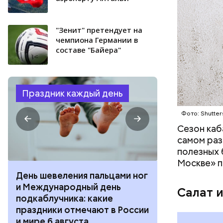
"Зенит" претендует на
чемпиона Германии в
составе "Байера"
Праздник каждый день
Фото: Shutter
Сезон каб
самом раз
полезных 
Москве» п
День шевеления пальцами ног
День разгля
и Международный день
горизонта и 
Салат 
подкаблучника: какие
курсанта: ка
праздники отмечают в России
отмечают в Р
и мире 6 августа
августа