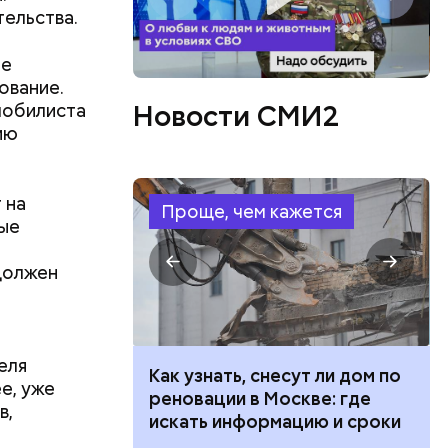
ельства.
зе
ование.
Новости СМИ2
мобилиста
ию
 на
Проще, чем кажется
ые
должен
еля
 100 тысяч
Как узнать, снесут ли дом по
е, уже
дарства при
реновации в Москве: где
в,
ии: кто может
искать информацию и сроки
 какие нужны