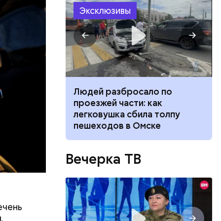
Эксклюзивы
ятся со
ч: поможет ли
Людей разбросало по
ы и
ок сбросить
проезжей части: как
пока это
легковушка сбила толпу
будут
пешеходов в Омске
Вечерка ТВ
ечень
.