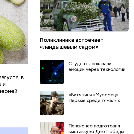
Поликлиника встречает
«ландышевым садом»
Студенты показали
эмоции через технологии
вгуста, в
 и
черней
«Витязь» и «Муромец».
Первые среди тяжелых
День арбуза и День поцелуев
День собира
с зеркалом: какие праздники
Международ
и
отмечают в России и мире 3
холостяка: 
августа
отмечают в 
Пенсионер подготовил
выставку ко Дню Победы
августа