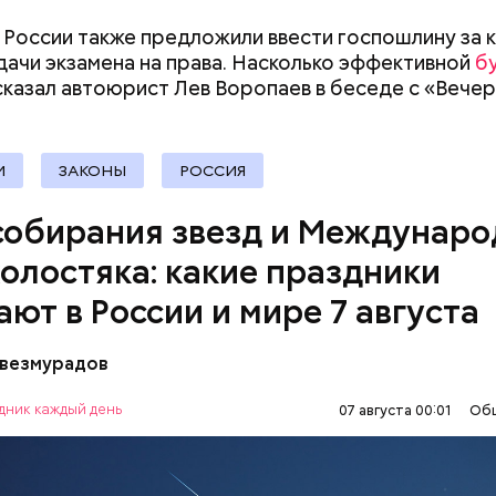
документы
 России также предложили ввести госпошлину за
дачи экзамена на права. Насколько эффективной
б
, порезанные кубиками, нужно легко обжарить на
ссказал автоюрист Лев Воропаев в беседе с «Вече
. К ним добавляются зелень петрушки, чеснок, сол
 масло. Получается очень вкусно, — поделился р
И
ЗАКОНЫ
РОССИЯ
собирания звезд и Междунар
холостяка: какие праздники
ают в России и мире 7 августа
везмурадов
рания звезд учрежден в честь метеорного потока
 который ежегодно можно наблюдать в августе. 
дник каждый день
07 августа 00:01
Об
смотреть на звездопад 7 августа выезжают за го
ПРАЗДНИКИ
ЗВЕЗДОПАД
СЛАДОСТИ
, где нет светового загрязнения и где можно
нным глазом наблюдать за падающими звездами.
МИЯ