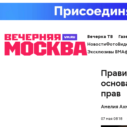
День м
Вечерка ТВ
Газ
Новости
Фото
Вид
Эксклюзивы ВМ
Аф
Прави
основ
Ингредие
прав
Амелия Ах
07 мая 08:18