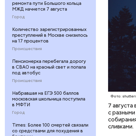
ремонта пути Большого кольца
МЖД начнется 7 августа
Город
Количество зарегистрированных
кабачок
преступлений в Москве снизилось
на 17 процентов
петрушк
чеснок;
Происшествия
оливков
Пенсионерка перебегала дорогу
соль.
в СВАО на красный свет и попала
под автобус
Происшествия
Набравшая на ЕГЭ 500 баллов
Фото: shutter
московская школьница поступила
в МФТИ
7 августа
с разными
Город
собирания
Times: Более 100 смертей связали
сливками.
со средствами для похудения в