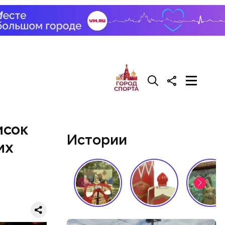
исок
Истории
их