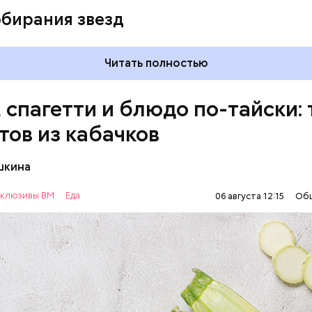
обирания звезд
Читать полностью
, спагетти и блюдо по-тайски: 
тов из кабачков
шкина
нты:
клюзивы ВМ
Еда
06 августа 12:15
Об
ОВОЩИ
РЕЦЕПТЫ