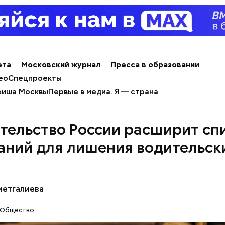
алины со сливками
ета
Московский журнал
Пресса в образовании
ео
Спецпроекты
иша Москвы
Первые в медиа. Я — страна
тельство России расширит сп
аний для лишения водительск
нты:
метгалиева
Общество