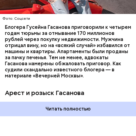
ГАСАН ГУСЕЙНОВ
Молодого человека задержали. На первом же
Фото: Соцсети
допросе он признался, что планировал отравить
только отчима. Тогда следователи посчитали, что
Блогера Гусейна Гасанова приговорили к четырем
мотивом преступления была квартира родителей,
годам тюрьмы за отмывание 170 миллионов
которая в случае их смерти перешла бы сыну. Но
рублей через покупку недвижимости. Мужчина
спустя несколько дней Миссюра заявил, что ранее
отрицал вину, но на «всякий случай» избавился от
уже травил других людей.
машины и квартиры. Апартаменты были проданы
за пачку печенья. Тем не менее, адвокаты
Гасанова намерены обжаловать приговор. Как
судили скандально известного блогера — в
материале «Вечерней Москвы».
Арест и розыск Гасанова
Началось расследование. В квартире потерпевших
Читать полностью
установили скрытую камеру видеонаблюдения. На
записи попал 25-летний сын потерпевших Артем
Миссюра, который тайно приходил в квартиру
матери и отчима и подсыпал им в еду химикаты.