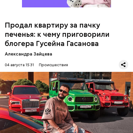
Продал квартиру за пачку
печенья: к чему приговорили
блогера Гусейна Гасанова
Александра Зайцева
Кто еще был жертвой Миссюры
04 августа 15:31
Происшествия
Фото: База розыска МВД РФ
В мае 2025 года МВД РФ объявило в
международный розыск
блогера Гусейна Гасанова.
В его отношении возбудили уголовное дело о
неуплате налогов и легализации преступных
доходов в особо крупном размере. В тот же день
НАЛОГИ
ПОИСК ЛЮДЕЙ
ДЕНЬГИ
МВД
мужчину
заочно арестовали
.