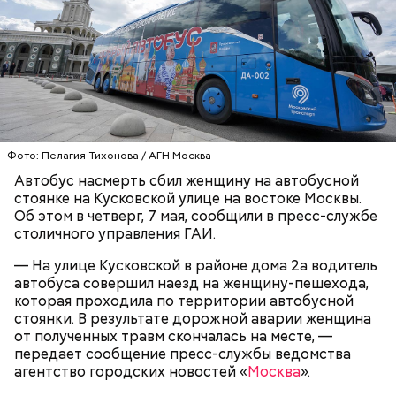
Видео: пресс-служба ГСУ СК по Московской области
— Мы съездили за витаминами, вернулись обратно,
поднялись домой. У него ухудшилось самочувствие
через сутки... Его увезли в больницу,
реанимировали, и там он скончался, — рассказывал
Фото: Пелагия Тихонова / АГН Москва
Миссюра на допросе.
Автобус насмерть сбил женщину на автобусной
стоянке на Кусковской улице на востоке Москвы.
Об этом в четверг, 7 мая, сообщили в пресс-службе
столичного управления ГАИ.
Родственники обналичивали деньги и возвращали
их Гасанову. А чтобы пользоваться деньгами и не
— На улице Кусковской в районе дома 2а водитель
вызвать подозрений у налоговой, Гасанов либо
автобуса совершил наезд на женщину-пешехода,
распределял их между еще несколькими счетами,
которая проходила по территории автобусной
либо
покупал на них квартиры
.
стоянки. В результате дорожной аварии женщина
от полученных травм скончалась на месте, —
передает сообщение пресс-службы ведомства
агентство городских новостей «
Москва
».
Следующим подопытным стал друг детства
Миссюры Константин. 3 февраля того же года,