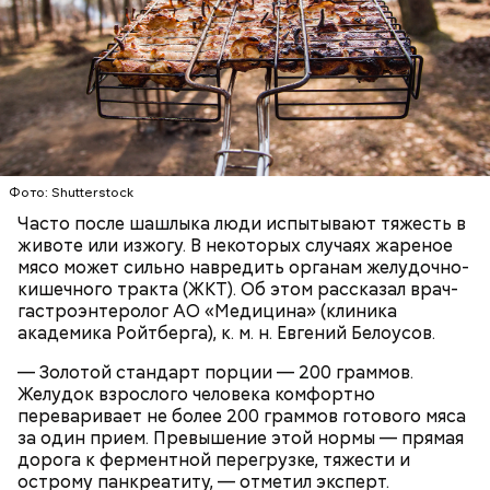
— Кабачки нужно натереть длинными слайсами
(это можно сделать на специальной терке),
День малины со сливками отмечается в США в
похожими на спагетти, и уложить в противень.
честь вкусового сочетания этой ягоды со сливками.
Дальше нужно добавить немного растительного
В этот праздник люди едят не только малину со
масла, соль, а сверху бросить хаотично
Фото: Shutterstock
сливками, но и другие десерты на основе этих
порезанную брынзу. Затем добавляются помидоры
двух ингредиентов. Их можно купить в магазине
Часто после шашлыка люди испытывают тяжесть в
черри или грунтовые, — рассказал шеф-повар.
или сделать самостоятельно вместе со своими
животе или изжогу. В некоторых случаях жареное
родными и близкими.
мясо может сильно навредить органам желудочно-
кишечного тракта (ЖКТ). Об этом рассказал врач-
— Там может содержаться огромное количество
гастроэнтеролог АО «Медицина» (клиника
нитратов, которое вызовет головокружение,
академика Ройтберга), к. м. н. Евгений Белоусов.
гипоксию и ухудшение физического состояния, —
предостерегла Соломатина.
— Золотой стандарт порции — 200 граммов.
Желудок взрослого человека комфортно
переваривает не более 200 граммов готового мяса
за один прием. Превышение этой нормы — прямая
дорога к ферментной перегрузке, тяжести и
кабачок;
острому панкреатиту, — отметил эксперт.