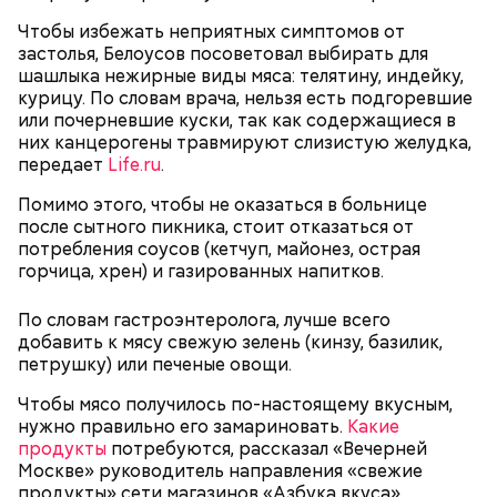
брынза;
растительное масло;
Чтобы избежать неприятных симптомов от
помидоры черри либо грунтовые.
застолья, Белоусов посоветовал выбирать для
шашлыка нежирные виды мяса: телятину, индейку,
День малины со сливками
курицу. По словам врача, нельзя есть подгоревшие
или почерневшие куски, так как содержащиеся в
них канцерогены травмируют слизистую желудка,
передает
Life.ru
.
беременным, кормящим женщинам;
Помимо этого, чтобы не оказаться в больнице
людям с ослабленной иммунной системой;
после сытного пикника, стоит отказаться от
пожилым;
потребления соусов (кетчуп, майонез, острая
детям.
горчица, хрен) и газированных напитков.
По словам гастроэнтеролога, лучше всего
добавить к мясу свежую зелень (кинзу, базилик,
петрушку) или печеные овощи.
Чтобы мясо получилось по-настоящему вкусным,
нужно правильно его замариновать.
Какие
В Международный день холостяка все мужчины
Ингредиенты:
продукты
потребуются, рассказал «Вечерней
без пары видятся со своими друзьями, устраивают
Москве» руководитель направления «свежие
вечеринки, играют в видеоигры и проводят время,
продукты» сети магазинов «Азбука вкуса»