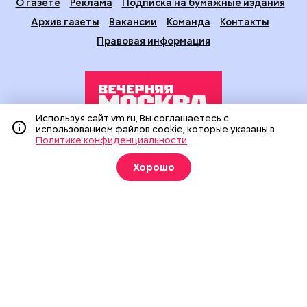
О газете
Реклама
Подписка на бумажные издания
Архив газеты
Вакансии
Команда
Контакты
Правовая информация
Используя сайт vm.ru, Вы соглашаетесь с
использованием файлов cookie, которые указаны в
Политике конфиденциальности
Издание создано при финансовой поддержке Департамента
средств массовой информации и рекламы города Москвы.
Хорошо
На сайте применяются рекомендательные технологии
(информационные технологии предоставления информации
на основе сбора, систематизации и анализа сведений,
относящихся к предпочтениям пользователей сети
«Интернет», находящихся на территории Российской
Федерации).
Сетевое издание "Вечерняя Москва" (18+) зарегистрировано
в Федеральной службе по надзору в сфере связи,
информационных технологий и массовых коммуникаций
(Роскомнадзор). Свидетельство о регистрации ЭЛ № ФС 77 -
90524 от 09.12.2025. Учредитель: АО "Редакция газеты
"Вечерняя Москва". Главный редактор
vm.ru
: Александр