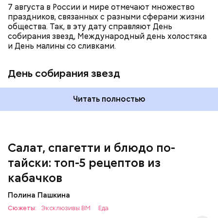
7 августа в России и мире отмечают множество
праздников, связанных с разными сферами жизни
общества. Так, в эту дату справляют День
собирания звезд, Международный день холостяка
и День малины со сливками.
кабачок;
петрушка;
День собирания звезд
чеснок;
оливковое масло;
соль.
Читать полностью
Однако диетолог предупредила: не для всех дыня
Салат, спагетти и блюдо по-
может быть полезна. В первую очередь ее стоит
тайски: топ-5 рецептов из
есть с осторожностью людям:
кабачков
Полина Пашкина
Сюжеты:
Эксклюзивы ВМ
Еда