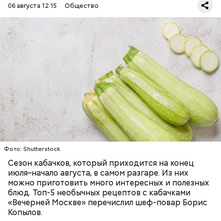
06 августа 12:15
Общество
Ингредиенты:
ЕДА
ОВОЩИ
РЕЦЕПТЫ
Фото: Shutterstock
Фото: Shutterstock
Сезон кабачков, который приходится на конец
июля–начало августа, в самом разгаре. Из них
можно приготовить много интересных и полезных
блюд. Топ-5 необычных рецептов с кабачками
Вред дыни
«Вечерней Москве» перечислил шеф-повар Борис
Копылов.