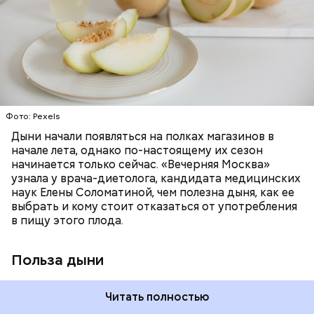
много энергии, чтобы ее усвоить, рассказала
необходим для обновления кожи. Дыня
доктор. Кроме того, этот плод богат витаминами и
«делает пилинг изнутри», обновляет
минералами. Так, в дыне содержатся:
слизистые оболочки органов. А еще именно
ЗДОРОВЬЕ
ПРАВИЛЬНОЕ ПИТАНИЕ
бета-каротин обеспечивает дыне желтый
ОВОЩИ
ЛЕТО
ФРУКТЫ
цвет;
лютеин и зеаксантин — эти каротиноиды
отлично поддерживают наше зрение;
калий — оказывает мочегонное действие,
Фото: Pexels
поддерживает сердечно-сосудистую
систему и предотвращает скачки давления;
Дыни начали появляться на полках магазинов в
магний — помогает калию и не дает сосудам
начале лета, однако по-настоящему их сезон
спазмироваться.
начинается только сейчас. «Вечерняя Москва»
узнала у врача-диетолога, кандидата медицинских
наук Елены Соломатиной, чем полезна дыня, как ее
выбрать и кому стоит отказаться от употребления
в пищу этого плода.
Польза дыни
Читать полностью