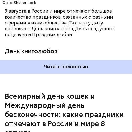
В этот праздник люди едят не только малину со
Фото: Shutterstock
этот праздник организуются тематические лекции
сливками, но и другие десерты на основе этих
по математике и философии, а также проводят
9 августа в России и мире отмечают большое
двух ингредиентов. Их можно купить в магазине
выставки на тему бесконечности.
количество праздников, связанных с разными
или сделать самостоятельно вместе со своими
сферами жизни общества. Так, в эту дату
родными и близкими.
справляют День книголюбов, День воздушных
поцелуев и Праздник любви.
День книголюбов
Читать полностью
Всемирный день кошек и
Международный день бесконечности
Международный день
День малины со сливками
бесконечности: какие праздники
отмечают в России и мире 8