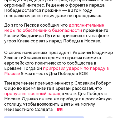
огромный интерес. Решение о формате парада
Победы остается прежним — в этом году
генеральная репетиция даже не проводилась.
До этого Песков сообщил, что
дополнительные
Праздник любви
меры по обеспечению безопасности
президента
России Владимира Путина принимаются на фоне
угроз Киева сорвать парад Победы в Москве.
О своих намерениях президент Украины Владимир
Зеленский заявил во время открытия саммита
европейского политического сообщества в
Ереване. Тогда он
пригрозил ударом по параду в
Москве
9 мая в честь Дня Победы в ВОВ.
Тем временем премьер-министр Словакии Роберт
Фицо во время визита в Ереван рассказал, что
пропустит военный парад
в честь Дня Победы в
Москве. Однако он все же прибудет в российскую
День воздушных поцелуев отмечается с 1983 года.
столицу, чтобы возложить цветы на могилу
В некоторых молодежных заведениях европейских
Неизвестного Солдата.
стран в этот праздник устраиваются