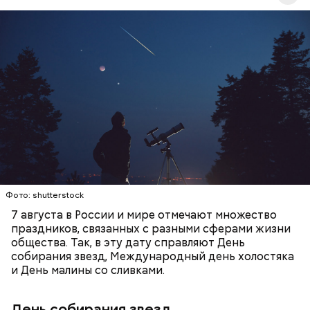
День собирания звезд учрежден в честь
метеорного потока Персеиды, который ежегодно
можно наблюдать в августе. Все любители
смотреть на звездопад 7 августа выезжают за
город — в местность, где нет светового
ЕДА
ПРАЗДНИКИ
ЗВЕЗДОПАД
загрязнения и где можно невооруженным глазом
СЛАДОСТИ
АСТРОНОМИЯ
наблюдать за падающими звездами.
Фото: shutterstock
7 августа в России и мире отмечают множество
праздников, связанных с разными сферами жизни
общества. Так, в эту дату справляют День
собирания звезд, Международный день холостяка
и День малины со сливками.
День собирания звезд