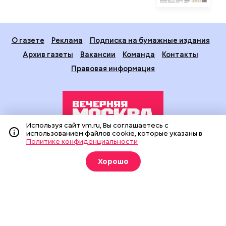
О газете
Реклама
Подписка на бумажные издания
Архив газеты
Вакансии
Команда
Контакты
Правовая информация
Используя сайт vm.ru, Вы соглашаетесь с
использованием файлов cookie, которые указаны в
Политике конфиденциальности
Издание создано при финансовой поддержке Департамента
средств массовой информации и рекламы города Москвы.
Хорошо
На сайте применяются рекомендательные технологии
(информационные технологии предоставления информации
на основе сбора, систематизации и анализа сведений,
относящихся к предпочтениям пользователей сети
«Интернет», находящихся на территории Российской
Федерации).
Сетевое издание "Вечерняя Москва" (18+) зарегистрировано