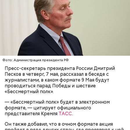
Праздник любви, или Ту бе-Ав, отмечается в
Израиле как местный аналог Дня святого
Валентина. Влюбленные в этот день делают друг
другу сюрпризы, дарят цветы и подарки,
Фото: Администрация президента РФ
устраивают свидания и признаются в своих
Пресс-секретарь президента России Дмитрий
чувствах. Праздник уходит корнями в далекое
Песков в четверг, 7 мая, рассказал в беседе с
прошлое — во времена существования еврейской
журналистами, в каком формате 9 Мая будут
традиции, когда девушки надевали белые платья и
проводиться парад Победы и шествие
водили хороводы в виноградниках, а юноши
«Бессмертный полк».
искали себе невест.
— «Бессмертный полк» будет в электронном
формате, — цитирует официального
представителя Кремля
ТАСС
.
Он также добавил, что в очном формате акция
пройдет в ряде других стран, где проявляют к ней