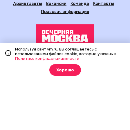
Архив газеты
Вакансии
Команда
Контакты
Правовая информация
Используя сайт vm.ru, Вы соглашаетесь с
использованием файлов cookie, которые указаны в
Издание создано при финансовой поддержке Департамента
Политике конфиденциальности
средств массовой информации и рекламы города Москвы.
На сайте применяются рекомендательные технологии
Хорошо
(информационные технологии предоставления информации
на основе сбора, систематизации и анализа сведений,
относящихся к предпочтениям пользователей сети
«Интернет», находящихся на территории Российской
Федерации).
Сетевое издание "Вечерняя Москва" (18+) зарегистрировано
в Федеральной службе по надзору в сфере связи,
информационных технологий и массовых коммуникаций
(Роскомнадзор). Свидетельство о регистрации ЭЛ № ФС 77 -
90524 от 09.12.2025. Учредитель: АО "Редакция газеты
"Вечерняя Москва". Главный редактор
vm.ru
: Александр
Геннадьевич Глуходедов. Адрес редакции: 127015, г.Москва,