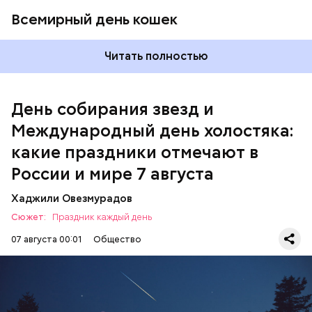
Всемирный день кошек
Читать полностью
Международный день холостяка
День собирания звезд и
Международный день холостяка:
какие праздники отмечают в
России и мире 7 августа
Хаджили Овезмурадов
Сюжет:
Праздник каждый день
07 августа 00:01
Общество
День собирания звезд учрежден в честь
метеорного потока Персеиды, который ежегодно
можно наблюдать в августе. Все любители