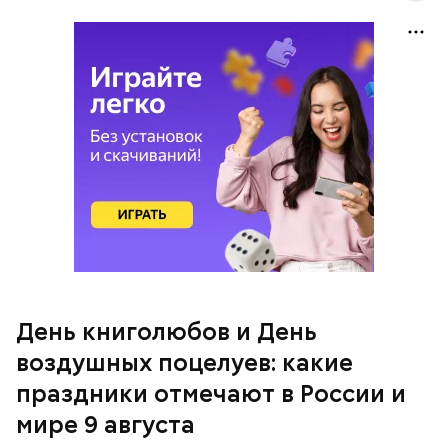
День «Счастье случается» был инициирован
Тайным обществом счастливых людей, чтобы
напомнить людям, что счастье на самом деле
кроется в мелочах. Отпраздновать этот день
можно, поделившись с другими людьми
счастливыми моментами из своей жизни.
День воздушных поцелуев
День книголюбов и День
воздушных поцелуев: какие
праздники отмечают в России и
мире 9 августа
День «Счастье случается»