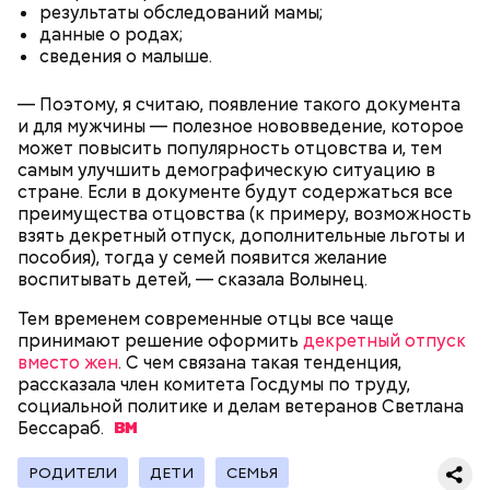
Праздник любви
результаты обследований мамы;
данные о родах;
сведения о малыше.
— Поэтому, я считаю, появление такого документа
и для мужчины — полезное нововведение, которое
может повысить популярность отцовства и, тем
самым улучшить демографическую ситуацию в
стране. Если в документе будут содержаться все
преимущества отцовства (к примеру, возможность
взять декретный отпуск, дополнительные льготы и
пособия), тогда у семей появится желание
воспитывать детей, — сказала Волынец.
Тем временем современные отцы все чаще
День воздушных поцелуев отмечается с 1983 года.
принимают решение оформить
декретный отпуск
В некоторых молодежных заведениях европейских
вместо жен
. С чем связана такая тенденция,
стран в этот праздник устраиваются
рассказала член комитета Госдумы по труду,
тематические вечеринки и флешмобы. Кроме того,
социальной политике и делам ветеранов Светлана
отпраздновать эту дату можно, отправив
Бессараб.
воздушный поцелуй близкому человеку через
социальные сети и мессенджеры.
РОДИТЕЛИ
ДЕТИ
СЕМЬЯ