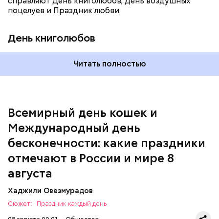
справляют День книголюбов, День воздушных
поцелуев и Праздник любви.
День книголюбов
Читать полностью
Всемирный день кошек и
Международный день бесконечности
Международный день
День малины со сливками
бесконечности: какие праздники
отмечают в России и мире 8
августа
Хаджили Овезмурадов
Сюжет:
Праздник каждый день