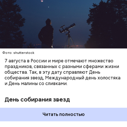
смотреть на звездопад 7 августа выезжают за
город — в местность, где нет светового
ЕДА
ПРАЗДНИКИ
ЗВЕЗДОПАД
загрязнения и где можно невооруженным глазом
СЛАДОСТИ
АСТРОНОМИЯ
наблюдать за падающими звездами.
Фото: shutterstock
7 августа в России и мире отмечают множество
праздников, связанных с разными сферами жизни
общества. Так, в эту дату справляют День
собирания звезд, Международный день холостяка
и День малины со сливками.
День собирания звезд
Читать полностью