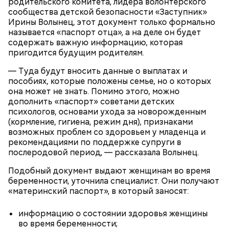
родительского комитета, лидера волонтерского
сообщества детской безопасности «Заступник»
Ирины Волынец, этот документ только формально
Праздник любви, или Ту бе-Ав, отмечается в
называется «паспорт отца», а на деле он будет
Израиле как местный аналог Дня святого
содержать важную информацию, которая
Валентина. Влюбленные в этот день делают друг
пригодится будущим родителям.
другу сюрпризы, дарят цветы и подарки,
устраивают свидания и признаются в своих
— Туда будут вносить данные о выплатах и
чувствах. Праздник уходит корнями в далекое
пособиях, которые положены семье, но о которых
прошлое — во времена существования еврейской
она может не знать. Помимо этого, можно
традиции, когда девушки надевали белые платья и
дополнить «паспорт» советами детских
водили хороводы в виноградниках, а юноши
психологов, основами ухода за новорожденным
искали себе невест.
(кормление, гигиена, режим дня), признаками
возможных проблем со здоровьем у младенца и
рекомендациями по поддержке супруги в
послеродовой период, — рассказала Волынец.
Подобный документ выдают женщинам во время
беременности, уточнила специалист. Они получают
«материнский паспорт», в который заносят:
информацию о состоянии здоровья женщины
во время беременности;