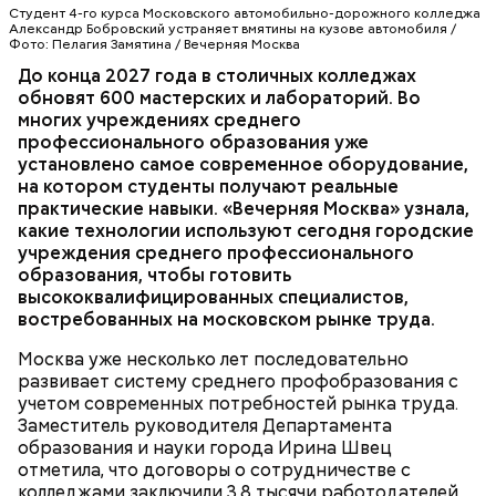
Студент 4-го курса Московского автомобильно-дорожного колледжа
Александр Бобровский устраняет вмятины на кузове автомобиля /
Фото: Пелагия Замятина / Вечерняя Москва
До конца 2027 года в столичных колледжах
Мария добавила, что здесь она увидела:
— С учетом их запросов обновлены все
обновят 600 мастерских и лабораторий. Во
киношники работают многозадачно, что отлично
образовательные программы, а практика теперь
многих учреждениях среднего
подошло бы ей по складу ума и характера.
занимает не менее 70 процентов учебного
профессионального образования уже
времени, — рассказала она. — Чтобы повысить
установлено самое современное оборудование,
качество обучения, мы переоснастили полторы
ОБРАЗОВАНИЕ
МОСКВА
КОЛЛЕДЖИ
на котором студенты получают реальные
тысячи мастерских и лабораторий. Ирина Швец
практические навыки. «Вечерняя Москва» узнала,
сообщила, что к 2031 году планируется полностью
какие технологии используют сегодня городские
обновить инфраструктуру городских колледжей, в
учреждения среднего профессионального
том числе — построить семь новых, где будут
образования, чтобы готовить
обучаться более 60 тысяч студентов.
высококвалифицированных специалистов,
востребованных на московском рынке труда.
Москва уже несколько лет последовательно
развивает систему среднего профобразования с
учетом современных потребностей рынка труда.
Заместитель руководителя Департамента
— Увидев, как здесь все устроено, послушав
образования и науки города Ирина Швец
рассказы режиссеров, актеров, я по-другому стала
отметила, что договоры о сотрудничестве с
смотреть на кинематограф. Думаю, что мне было
колледжами заключили 3,8 тысячи работодателей