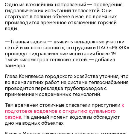
ПРЯМАЯ РЕЧЬ
Одно из важнейших направлений — проведение
Лучшая техника
гидравлических испытаний теплосетей. Они
От новичка к профи:
Диплом по цене квартиры: из чего
стартуют в полном объеме в мае, во время них
«Абилимпикс» помогает в
складывается стоимость
производится временное отключение горячей
трудоустройстве москвичам с
обучения в вузах и какие
воды.
особенностями здоровья
профессии будут престижными
— Главная задача — выявить ненадежные участки
сетей и их восстановить, сотрудники ПАО «МОЭК»
В Московском государственном колледже
проведут гидравлические испытания более 19
электромеханики и информационных технологий
тысяч километров тепловых сетей, — добавил
обучают по профессии «Мастер вертикального
заммэра.
транспорта». Здесь есть мастерская, где учат
будущих электромехаников по лифтам.
Глава Комплекса городского хозяйства уточнил, что
Модернизировали также лабораторию
во время летних работ на системе теплоснабжения
композитных материалов в Политехническом
проводится перекладка трубопроводов с
колледже имени Н. Н. Годовикова. Там студенты
применением современных технологий.
изготавливают детали из стеклоткани и
углеволокна, проверяют их качество на новых
Тем временем столичные спасатели приступили
к
дефектоскопах и работают на лазерном и
подготовке водоемов к открытию купального
Все участники экскурсии отметили масштабы
гибочном станках с ЧПУ. Здесь же появился
сезона
. На данный момент водолазы обследуют
пространства кинопарка и возможность
учебный комплекс с технологией дополненной
дно на водных объектах.
перемещаться из одной эпохи в другую.
реальности, который помогает студентам изучать
устройство авиационных двигателей.
6 мая в Москве также начали отключать отопление