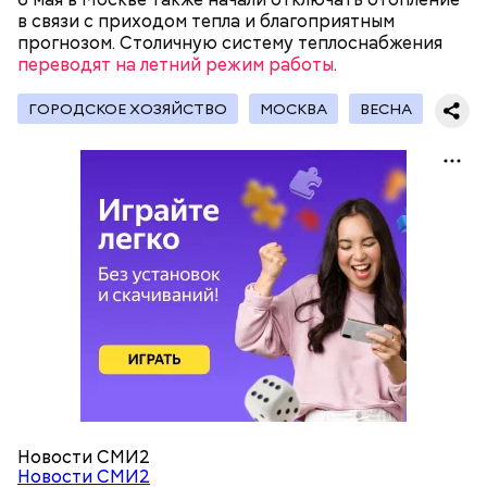
в связи с приходом тепла и благоприятным
прогнозом. Столичную систему теплоснабжения
переводят на летний режим работы
Мастерские и лаборатории колледжей, которые
.
уже обновили, больше напоминают реальные
производственные площадки, нежели учебные
ГОРОДСКОЕ ХОЗЯЙСТВО
МОСКВА
ВЕСНА
помещения.
— Очень красивые локации и столько полезных
знаний! — поделилась ученица 10 «В» класса Елена
Васильева.
Новости СМИ2
Новости СМИ2