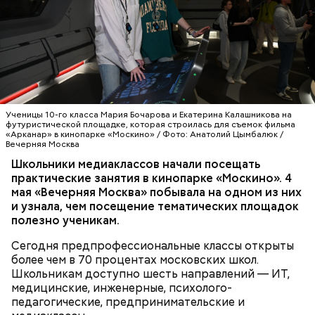
профессионалами индустрии на площадках
ведущих медиакомпаний. Одна из них — кинопарк
— Мы более десяти лет развиваем
«Москино», где, помимо школьников, практику
предпрофессиональные классы, чтобы школьники
проходят и студенты киноколледжей. Здесь они
еще во время учебы могли получить первый
знакомятся с основами кинопроизводства.
практический опыт и осознанно выбрать будущую
профессию, — отметила заместитель мэра Москвы
МОЛОДЕЖЬ
ОБРАЗОВАНИЕ
МОСКВА
по вопросам социального развития Анастасия
ШКОЛЫ
МОСКИНО
Ракова. — Речь идет о полноценном погружении:
Ученицы 10-го класса Мария Бочарова и Екатерина Калашникова на
ребята работают на реальных площадках вместе с
футуристической площадке, которая строилась для съемок фильма
«Арканар» в кинопарке «Москино» / Фото: Анатолий Цымбалюк /
действующими специалистами из интересующей
Вечерняя Москва
их сферы. Одно из направлений
Школьники медиаклассов начали посещать
предпрофессионального образования —
практические занятия в кинопарке «Москино». 4
медиаклассы, в которых сегодня учатся более
мая «Вечерняя Москва» побывала на одном из них
шести тысяч школьников.
и узнала, чем посещение тематических площадок
полезно ученикам.
Сегодня предпрофессиональные классы открыты
более чем в 70 процентах московских школ.
Школьникам доступно шесть направлений — ИТ,
медицинские, инженерные, психолого-
педагогические, предпринимательские и