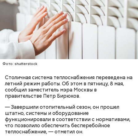
Ситора Даргель, заместитель директора по
событийному маркетингу кинопарка «Москино»:
В Первом московском образовательном комплексе
обновили мастерские для дизайнеров одежды. Их
оснастили промышленными швейными машинами,
парогенераторами, раскройными столами и
манекенами. В колледже также открылась
лаборатория для бариста с профессиональными
кофемашинами и инструментами, где уже
Фото: shutterstock
занимаются более 500 студентов.
Столичная система теплоснабжения переведена на
летний режим работы. Об этом в пятницу, 8 мая,
сообщил заместитель мэра Москвы в
правительстве Петр Бирюков.
— Завершили отопительный сезон, он прошел
штатно, системы и оборудование
функционировали в соответствии с нормативами,
что позволило обеспечить бесперебойное
теплоснабжение, — отметил он.