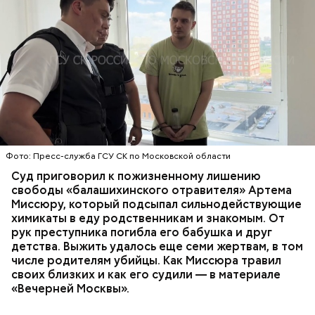
Все началось в июне, когда двое супругов
Видео: пресс-служба ГСУ СК по Московской области
обратились в местную больницу с жалобами на
плохое самочувствие. Врачи не смогли поставить
им точный диагноз, после чего анализы
потерпевших направили на экспертизу. В них
ОТРАВЛЕНИЯ
БАЛАШИХА
РОДИТЕЛИ
специалисты обнаружили сильнодействующий
СЛЕДСТВЕННЫЙ КОМИТЕТ
ЭКСПЕРТИЗЫ
химикат дихлорэтан, который не мог попасть в
организм супругов случайно. То же самое вещество
нашли в еде, изъятой из квартиры пострадавших.
Фото: Пресс-служба ГСУ СК по Московской области
Суд приговорил к пожизненному лишению
свободы «балашихинского отравителя» Артема
Миссюру, который подсыпал сильнодействующие
химикаты в еду родственникам и знакомым. От
рук преступника погибла его бабушка и друг
детства. Выжить удалось еще семи жертвам, в том
числе родителям убийцы. Как Миссюра травил
своих близких и как его судили — в материале
«Вечерней Москвы».