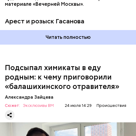
материале «Вечерней Москвы».
Арест и розыск Гасанова
Началось расследование. В квартире потерпевших
Читать полностью
установили скрытую камеру видеонаблюдения. На
записи попал 25-летний сын потерпевших Артем
Миссюра, который тайно приходил в квартиру
матери и отчима и подсыпал им в еду химикаты.
Подсыпал химикаты в еду
Также отравленную пищу ела его младшая сестра.
родным: к чему приговорили
«балашихинского отравителя»
Play
Александра Зайцева
Video
Сюжет:
Эксклюзивы ВМ
24 июля 14:29
Происшествия