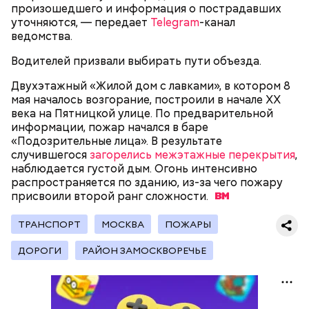
произошедшего и информация о пострадавших
уточняются, — передает
Telegram
-канал
Родственники обналичивали деньги и возвращали
ведомства.
их Гасанову. А чтобы пользоваться деньгами и не
вызвать подозрений у налоговой, Гасанов либо
Водителей призвали выбирать пути объезда.
распределял их между еще несколькими счетами,
либо
покупал на них квартиры
.
Двухэтажный «Жилой дом с лавками», в котором 8
мая началось возгорание, построили в начале XX
века на Пятницкой улице. По предварительной
информации, пожар начался в баре
Следующим подопытным стал друг детства
«Подозрительные лица». В результате
Миссюры Константин. 3 февраля того же года,
случившегося
загорелись межэтажные перекрытия
,
когда молодые люди ехали вместе в машине,
— Гасанов, являясь индивидуальным
наблюдается густой дым. Огонь интенсивно
подозреваемый угостил приятеля морсом с
предпринимателем, осуществлял
распространяется по зданию, из-за чего пожару
этиленгликолем. Через два дня Константин умер в
предпринимательскую деятельность в области
присвоили второй ранг
сложности.
больнице.
продажи и размещения рекламы в социальных
сетях. С целью сокрытия своих доходов часть
ТРАНСПОРТ
МОСКВА
ПОЖАРЫ
денежных средств от спонсоров розыгрышей,
покупателей различных мотивационных курсов и
ДОРОГИ
РАЙОН ЗАМОСКВОРЕЧЬЕ
прогнозов ставок на спорт Гасанов получал на
свои личные лицевые счета как физического лица, а
также на подконтрольные родственникам лицевые
счета, — пояснили в
московской прокуратуре
.