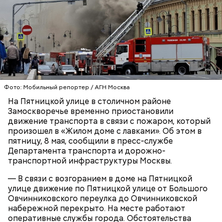
недоброжелатели
.
Play
Video
Блогеру грозило до семи лет лишения свободы.
Фото: Мобильный репортер / АГН Москва
На Пятницкой улице в столичном районе
Замоскворечье временно приостановили
движение транспорта в связи с пожаром, который
Видео: пресс-служба ГСУ СК по Московской области
произошел в «Жилом доме с лавками». Об этом в
пятницу, 8 мая, сообщили в пресс-службе
Департамента транспорта и дорожно-
транспортной инфраструктуры Москвы.
— Мы съездили за витаминами, вернулись обратно,
поднялись домой. У него ухудшилось самочувствие
— В связи с возгоранием в доме на Пятницкой
через сутки... Его увезли в больницу,
улице движение по Пятницкой улице от Большого
реанимировали, и там он скончался, — рассказывал
Овчинниковского переулка до Овчинниковской
Миссюра на допросе.
набережной перекрыто. На месте работают
оперативные службы города. Обстоятельства