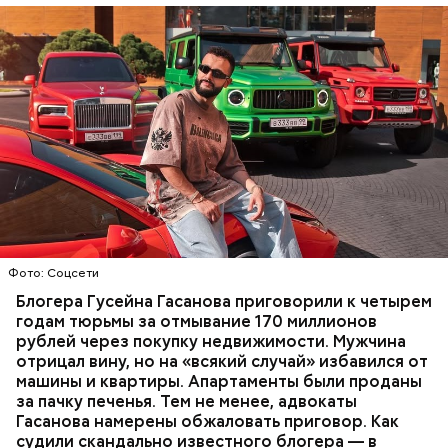
Фото: База розыска МВД РФ
В мае 2025 года МВД РФ объявило в
международный розыск
блогера Гусейна Гасанова.
В его отношении возбудили уголовное дело о
неуплате налогов и легализации преступных
доходов в особо крупном размере. В тот же день
НАЛОГИ
ПОИСК ЛЮДЕЙ
ДЕНЬГИ
МВД
мужчину
заочно арестовали
.
ГАСАН ГУСЕЙНОВ
Молодого человека задержали. На первом же
Фото: Соцсети
допросе он признался, что планировал отравить
только отчима. Тогда следователи посчитали, что
Блогера Гусейна Гасанова приговорили к четырем
мотивом преступления была квартира родителей,
годам тюрьмы за отмывание 170 миллионов
которая в случае их смерти перешла бы сыну. Но
рублей через покупку недвижимости. Мужчина
спустя несколько дней Миссюра заявил, что ранее
отрицал вину, но на «всякий случай» избавился от
уже травил других людей.
машины и квартиры. Апартаменты были проданы
за пачку печенья. Тем не менее, адвокаты
Гасанова намерены обжаловать приговор. Как
судили скандально известного блогера — в