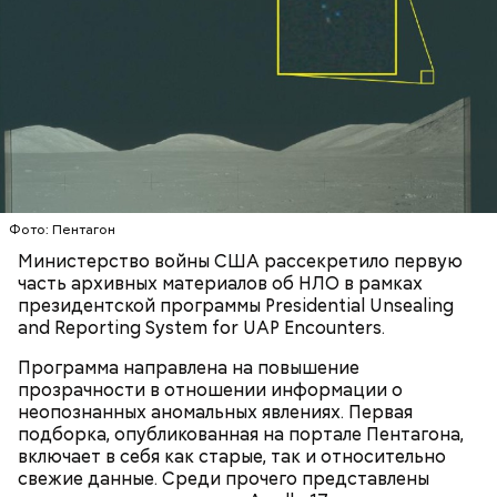
К тому же здесь водятся редкие виды животных и
Фото: Пентагон
других растений, которых в мире больше нигде не
Министерство войны США рассекретило первую
встретить. На Сокотре также есть горы,
часть архивных материалов об НЛО в рамках
известняковое плато и прибрежные равнины,
президентской программы Presidential Unsealing
которые дополняют «внеземную» атмосферу.
and Reporting System for UAP Encounters.
Программа направлена на повышение
прозрачности в отношении информации о
неопознанных аномальных явлениях. Первая
подборка, опубликованная на портале Пентагона,
включает в себя как старые, так и относительно
свежие данные. Среди прочего представлены