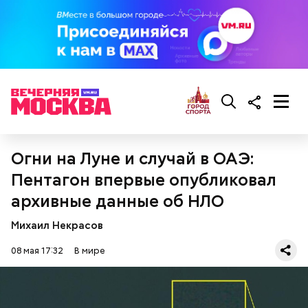
Фото: Shutterstock
Огни на Луне и случай в ОАЭ:
Пентагон впервые опубликовал
архивные данные об НЛО
Впадина Данакиль, Эфиопия
Михаил Некрасов
08 мая 17:32
В мире