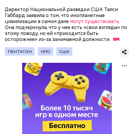
Директор Национальной разведки США Талси
Габбард заявила о том, что инопланетные
цивилизации в самом деле
могут существовать
.
Она подчеркнула, что у нее есть «свои взгляды» по
этому поводу, но ей «приходится быть
осторожнее» из-за занимаемой
должности.
Остров Сокотра, Йемен
ПЕНТАГОН
НЛО
США
Температура воды здесь круглый год составляет