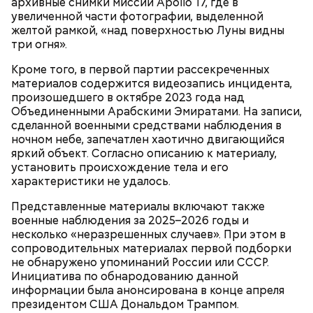
архивные снимки миссии Apollo 17, где в
увеличенной части фотографии, выделенной
Главная особенность острова Сокотра —
желтой рамкой, «над поверхностью Луны видны
драконовые деревья, которые растут только здесь.
три огня».
Внешне они напоминают большие грибы, а
драконовыми их называют из-за красного цвета
Кроме того, в первой партии рассекреченных
смолы, которую местные жители сравнивают с
материалов содержится видеозапись инцидента,
кровью дракона. Они же используют ее в
произошедшего в октябре 2023 года над
медицинских целях и красят ей ткань и волосы.
Объединенными Арабскими Эмиратами. На записи,
сделанной военными средствами наблюдения в
ночном небе, запечатлен хаотично двигающийся
яркий объект. Согласно описанию к материалу,
установить происхождение тела и его
характеристики не удалось.
Представленные материалы включают также
военные наблюдения за 2025–2026 годы и
несколько «неразрешенных случаев». При этом в
сопроводительных материалах первой подборки
не обнаружено упоминаний России или СССР.
Инициатива по обнародованию данной
информации была анонсирована в конце апреля
президентом США Дональдом Трампом.
Фото: Shutterstock