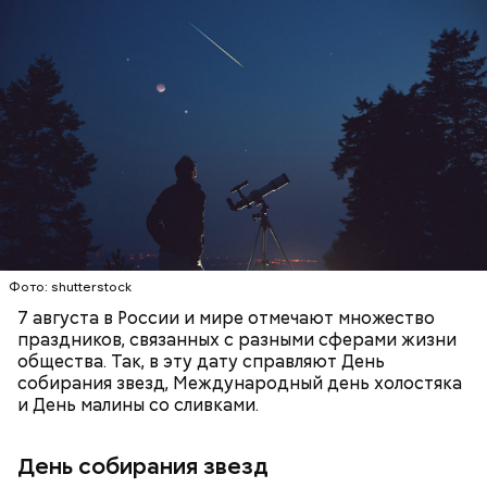
День собирания звезд учрежден в честь
метеорного потока Персеиды, который ежегодно
— Кабачки, порезанные кубиками, нужно легко
можно наблюдать в августе. Все любители
обжарить на сковороде. К ним добавляются зелень
смотреть на звездопад 7 августа выезжают за
петрушки, чеснок, соль и оливковое масло.
город — в местность, где нет светового
Получается очень вкусно, — поделился рецептом
ЕДА
ПРАЗДНИКИ
ЗВЕЗДОПАД
загрязнения и где можно невооруженным глазом
Копылов.
СЛАДОСТИ
АСТРОНОМИЯ
наблюдать за падающими звездами.
Фото: shutterstock
7 августа в России и мире отмечают множество
праздников, связанных с разными сферами жизни
общества. Так, в эту дату справляют День
собирания звезд, Международный день холостяка
кабачок;
и День малины со сливками.
петрушка;
чеснок;
День собирания звезд
оливковое масло;
соль.