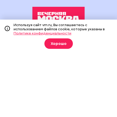
Используя сайт vm.ru, Вы соглашаетесь с
использованием файлов cookie, которые указаны в
Политике конфиденциальности
Издание создано при финансовой поддержке Департамента
средств массовой информации и рекламы города Москвы.
Хорошо
На сайте применяются рекомендательные технологии
(информационные технологии предоставления информации
на основе сбора, систематизации и анализа сведений,
относящихся к предпочтениям пользователей сети
«Интернет», находящихся на территории Российской
Федерации).
Сетевое издание "Вечерняя Москва" (18+) зарегистрировано
в Федеральной службе по надзору в сфере связи,
информационных технологий и массовых коммуникаций
(Роскомнадзор). Свидетельство о регистрации ЭЛ № ФС 77 -
90524 от 09.12.2025. Учредитель: АО "Редакция газеты
"Вечерняя Москва". Главный редактор
vm.ru
: Александр
Геннадьевич Глуходедов. Адрес редакции: 127015, г.Москва,
Бумажный пр-д, д. 14, стр. 2. Телефон:
+7(499)557-04-24
. Адрес
эл.почты:
edit@vm.ru
. Почта для связи с редакцией сайта:
news@vm.ru
.