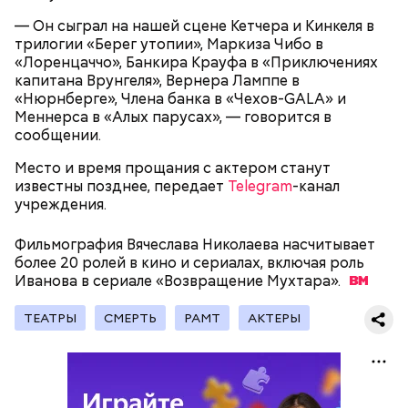
— Он сыграл на нашей сцене Кетчера и Кинкеля в
трилогии «Берег утопии», Маркиза Чибо в
День «Счастье случается»
Противень ставится в духовку, разогретую до 180–
«Лоренцаччо», Банкира Крауфа в «Приключениях
190 градусов. Спагетти из кабачка нужно запекать
капитана Врунгеля», Вернера Ламппе в
25–30 минут.
«Нюрнберге», Члена банка в «Чехов-GALA» и
Меннерса в «Алых парусах», — говорится в
сообщении.
Место и время прощания с актером станут
известны позднее, передает
Telegram
-канал
учреждения.
Фильмография Вячеслава Николаева насчитывает
более 20 ролей в кино и сериалах, включая роль
Иванова в сериале «Возвращение
Мухтара».
Международный день бесконечности придумал
— Кабачки нужно натереть длинными слайсами
ТЕАТРЫ
СМЕРТЬ
РАМТ
АКТЕРЫ
американский философ Жан-Пьер Ади Феньо в
(это можно сделать на специальной терке),
1987 году. Так как цифра восемь похожа на знак
похожими на спагетти, и уложить в противень.
День малины со сливками отмечается в США в
бесконечности, то и дата была выбрана «08.08». В
Дальше нужно добавить немного растительного
честь вкусового сочетания этой ягоды со сливками.
этот праздник организуются тематические лекции
масла, соль, а сверху бросить хаотично
В этот праздник люди едят не только малину со
по математике и философии, а также проводят
порезанную брынзу. Затем добавляются помидоры