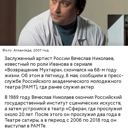
День «Счастье случается» был инициирован
Тайным обществом счастливых людей, чтобы
Кабачки, тушеные с курицей
напомнить людям, что счастье на самом деле
кроется в мелочах. Отпраздновать этот день
Эндокринолог Куликова
Уберут отеки и улучшат зрение:
Как приготовить домашний
объяснила, в чем заключается
можно, поделившись с другими людьми
диетолог Соломатина рассказала
Фото: Атлантида, 2007 год
майонез: три простых рецепта
польза сезонных овощей и
счастливыми моментами из своей жизни.
о пользе кабачков
Заслуженный артист России Вячеслав Николаев,
фруктов
известный по роли Иванова в сериале
«Возвращение Мухтара», скончался на 68-м году
жизни. Об этом в пятницу, 8 мая, сообщили в пресс-
службе Российского академического молодежного
театра (РАМТ), где ранее служил актер.
В 1989 году Вячеслав Николаев окончил Российский
государственный институт сценических искусств,
а затем устроился в театр «Сфера», где прослужил
около 20 лет. После этого он прослужил два года в
Театре сатиры, а в период с 2006 по 2018 год он
выступал в РАМТе.