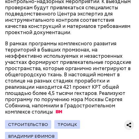
контрольно-надзорных мероприятий. К выездным
В Московском государственном колледже
проверкам будут привлекаться специалисты
электромеханики и информационных технологий
подведомственного Центра экспертиз для
обучают по профессии «Мастер вертикального
инструментального контроля соответствия
транспорта». Здесь есть мастерская, где учат
качества конструкций и материалов требованиям
будущих электромехаников по лифтам.
проектной документации.
Модернизировали также лабораторию
композитных материалов в Политехническом
В рамках программы комплексного развития
колледже имени Н. Н. Годовикова. Там студенты
территорий в бывших промзонах, на
изготавливают детали из стеклоткани и
неэффективно используемых и незастроенных
углеволокна, проверяют их качество на новых
участках формируют привлекательные городские
дефектоскопах и работают на лазерном и
пространства, которые органично интегрируют в
Все участники экскурсии отметили масштабы
гибочном станках с ЧПУ. Здесь же появился
общегородскую ткань. В настоящий момент в
пространства кинопарка и возможность
учебный комплекс с технологией дополненной
столице на разных стадиях проработки и
перемещаться из одной эпохи в другую.
реальности, который помогает студентам изучать
реализации находится 421 проект КРТ общей
устройство авиационных двигателей.
площадью более 4,5 тысячи гектаров. Реализуют
программу по поручению мэра Москвы Сергея
Собянина, напомнили в Градостроительном
комплексе
Мастерские и лаборатории колледжей, которые
столицы
уже обновили, больше напоминают реальные
производственные площадки, нежели учебные
СТРОИТЕЛЬСТВО
ТРОИЦК
помещения.
ВЛАДИМИР ЕФИМОВ