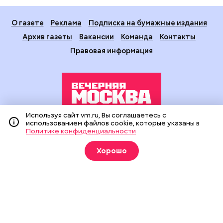
О газете
Реклама
Подписка на бумажные издания
Архив газеты
Вакансии
Команда
Контакты
Правовая информация
Используя сайт vm.ru, Вы соглашаетесь с
использованием файлов cookie, которые указаны в
Издание создано при финансовой поддержке Департамента
Политике конфиденциальности
средств массовой информации и рекламы города Москвы.
На сайте применяются рекомендательные технологии
Хорошо
(информационные технологии предоставления информации
на основе сбора, систематизации и анализа сведений,
относящихся к предпочтениям пользователей сети
«Интернет», находящихся на территории Российской
Федерации).
Сетевое издание "Вечерняя Москва" (18+) зарегистрировано
в Федеральной службе по надзору в сфере связи,
информационных технологий и массовых коммуникаций