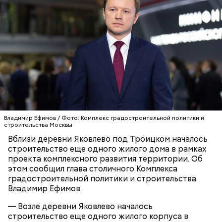
полностью повторяют инженерные конструкции
реальных зданий.
СПРАВКА
Владимир Ефимов / Фото: Комплекс градостроительной политики и
строительства Москвы
Вблизи деревни Яковлево под Троицком началось
строительство еще одного жилого дома в рамках
Реальные знания
проекта комплексного развития территории. Об
этом сообщил глава столичного Комплекса
градостроительной политики и строительства
Владимир Ефимов.
Кинопарк «Москино» — часть проекта мэра
— Возле деревни Яковлево началось
столицы «Москва — город кино» и объект
строительство еще одного жилого корпуса в
московского кинокластера. На экскурсиях мы