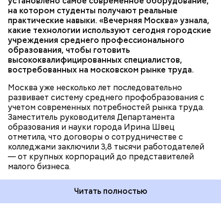
установлено самое современное оборудование,
качество обучения, мы переоснастили полторы
ОБРАЗОВАНИЕ
МОСКВА
КОЛЛЕДЖИ
на котором студенты получают реальные
тысячи мастерских и лабораторий. Ирина Швец
практические навыки. «Вечерняя Москва» узнала,
сообщила, что к 2031 году планируется полностью
какие технологии используют сегодня городские
обновить инфраструктуру городских колледжей, в
учреждения среднего профессионального
том числе — построить семь новых, где будут
образования, чтобы готовить
обучаться более 60 тысяч студентов.
высококвалифицированных специалистов,
Возведение в Москве социальных объектов
востребованных на московском рынке труда.
соответствует целям и инициативам
национального проекта
«Инфраструктура для
Москва уже несколько лет последовательно
жизни»
.
развивает систему среднего профобразования с
учетом современных потребностей рынка труда.
Заместитель руководителя Департамента
— Увидев, как здесь все устроено, послушав
образования и науки города Ирина Швец
рассказы режиссеров, актеров, я по-другому стала
отметила, что договоры о сотрудничестве с
смотреть на кинематограф. Думаю, что мне было
колледжами заключили 3,8 тысячи работодателей
бы интересно побыть за кадром, например в
— от крупных корпораций до представителей
кресле режиссера, — рассказала она.
малого бизнеса.
Читать полностью
Во время экскурсии по кинопарку ученица 10 «Г»
класса Мария Бочарова с большим интересом