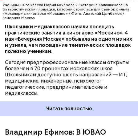
Ракова. — Речь идет о полноценном погружении:
их дальнейшей эксплуатации.
Ученицы 10-го класса Мария Бочарова и Екатерина Калашникова на
ребята работают на реальных площадках вместе с
футуристической площадке, которая строилась для съемок фильма
«Арканар» в кинопарке «Москино» / Фото: Анатолий Цымбалюк /
действующими специалистами из интересующей
Вечерняя Москва
их сферы. Одно из направлений
Школьники медиаклассов начали посещать
предпрофессионального образования —
практические занятия в кинопарке «Москино». 4
медиаклассы, в которых сегодня учатся более
мая «Вечерняя Москва» побывала на одном из них
шести тысяч школьников.
и узнала, чем посещение тематических площадок
полезно ученикам.
Строительство объектов социальной
Сегодня предпрофессиональные классы открыты
инфраструктуры ведется под надзором
более чем в 70 процентах московских школ.
специалистов Мосгосстройнадзора.
Школьникам доступно шесть направлений — ИТ,
медицинские, инженерные, психолого-
педагогические, предпринимательские и
медиаклассы.
Читать полностью
Владимир Ефимов: В ЮВАО