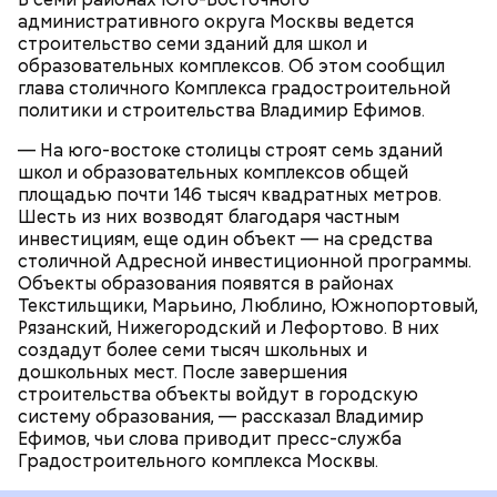
Новые образовательные объекты появятся в
застройщик передаст здание городу.
административного округа Москвы ведется
шаговой доступности от жилых кварталов.
строительство семи зданий для школ и
Благодаря этому снизится нагрузка на
образовательных комплексов. Об этом сообщил
существующие учебные организации, обучение
глава столичного Комплекса градостроительной
будет проходить в комфортных условиях, появятся
СТРОИТЕЛЬСТВО
ВЛАДИМИР ЕФИМОВ
политики и строительства Владимир Ефимов.
новые образовательные возможности.
МОСКВА
— На юго-востоке столицы строят семь зданий
школ и образовательных комплексов общей
площадью почти 146 тысяч квадратных метров.
Шесть из них возводят благодаря частным
инвестициям, еще один объект — на средства
столичной Адресной инвестиционной программы.
Объекты образования появятся в районах
Текстильщики, Марьино, Люблино, Южнопортовый,
Рязанский, Нижегородский и Лефортово. В них
создадут более семи тысяч школьных и
дошкольных мест. После завершения
строительства объекты войдут в городскую
систему образования, — рассказал Владимир
Ефимов, чьи слова приводит пресс-служба
Градостроительного комплекса Москвы.