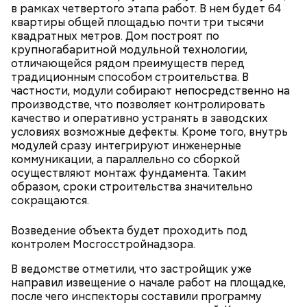
манекенами. В колледже также открылась
в рамках четвертого этапа работ. В нем будет 64
лаборатория для бариста с профессиональными
квартиры общей площадью почти три тысячи
кофемашинами и инструментами, где уже
квадратных метров. Дом построят по
занимаются более 500 студентов.
крупногабаритной модульной технологии,
отличающейся рядом преимуществ перед
традиционным способом строительства. В
частности, модули собирают непосредственно на
производстве, что позволяет контролировать
качество и оперативно устранять в заводских
условиях возможные дефекты. Кроме того, внутрь
модулей сразу интегрируют инженерные
коммуникации, а параллельно со сборкой
осуществляют монтаж фундамента. Таким
образом, сроки строительства значительно
сокращаются.
ПРЯМАЯ РЕЧЬ
Лучшая техника
Возведение объекта будет проходить под
От новичка к профи:
Диплом по цене квартиры: из чего
контролем Мосгосстройнадзора.
«Абилимпикс» помогает в
складывается стоимость
трудоустройстве москвичам с
обучения в вузах и какие
В ведомстве отметили, что застройщик уже
особенностями здоровья
профессии будут престижными
направил извещение о начале работ на площадке,
после чего инспекторы составили программу