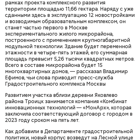
рамках проекта комплексного развития
предлагаем ребятам полностью погрузиться в
территории площадью 11,66 гектара. Наряду с уже
киносреду — пообщаться со специалистами,
сданными здесь в эксплуатацию 12 новостройками
увидеть павильоны, в которых снимаются крупные
и возводимым образовательным комплексом, он
отечественные новинки. Здесь мы можем показать
станет частью первого в Москве
учащимся старших классов весь процесс
— Модернизация мастерских помогает сократить
экспериментального жилого микрорайона,
кинопроизводства изнутри.
разрыв между учебным процессом и реальным
построенного с применением крупногабаритной
производством. Теперь в наших швейных
модульной технологии. Здание будет переменной
лабораториях и лаборатории напитков у каждого
этажности в четыре-пять этажей, его суммарная
студента есть свое оборудование и свой станок,
площадь превысит 5,26 тысячи квадратных метров.
на котором они могут отработать необходимые
Всего в составе микрорайона будет 15
навыки. Это дает выпускникам конкурентные
многоквартирных домов, — рассказал Владимир
преимущества при трудоустройстве, — отметил
Ефимов, чьи слова приводит пресс-служба
директор Первого московского образовательного
Градостроительного комплекса Москвы
комплекса Юрий Мироненко.
Развитием участка вблизи деревни Яковлево
района Троицк занимается компания «Комбинат
инновационных технологий — «МонАрх», которая
Ситора Даргель, заместитель директора по
заключила соответствующий договор с городом в
событийному маркетингу кинопарка «Москино»:
В Первом московском образовательном комплексе
2023 году сроком на пять лет.
обновили мастерские для дизайнеров одежды. Их
оснастили промышленными швейными машинами,
Как добавили в Департаменте градостроительной
парогенераторами, раскройными столами и
политики, новый корпус возведут на Лесной улице