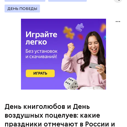
социальные сети и мессенджеры.
ДЕНЬ ПОБЕДЫ
День «Счастье случается» был инициирован
Тайным обществом счастливых людей, чтобы
напомнить людям, что счастье на самом деле
кроется в мелочах. Отпраздновать этот день
можно, поделившись с другими людьми
счастливыми моментами из своей жизни.
День воздушных поцелуев
День книголюбов и День
воздушных поцелуев: какие
праздники отмечают в России и