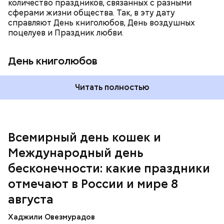
выставки на тему бесконечности.
количество праздников, связанных с разными
или сделать самостоятельно вместе со своими
сферами жизни общества. Так, в эту дату
родными и близкими.
справляют День книголюбов, День воздушных
поцелуев и Праздник любви.
День книголюбов
Читать полностью
Всемирный день кошек и
Международный день бесконечности
Международный день
День малины со сливками
бесконечности: какие праздники
отмечают в России и мире 8
августа
Хаджили Овезмурадов