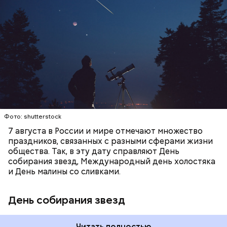
метеорного потока Персеиды, который ежегодно
можно наблюдать в августе. Все любители
смотреть на звездопад 7 августа выезжают за
город — в местность, где нет светового
ЕДА
ПРАЗДНИКИ
ЗВЕЗДОПАД
загрязнения и где можно невооруженным глазом
СЛАДОСТИ
АСТРОНОМИЯ
наблюдать за падающими звездами.
Фото: shutterstock
7 августа в России и мире отмечают множество
праздников, связанных с разными сферами жизни
общества. Так, в эту дату справляют День
собирания звезд, Международный день холостяка
и День малины со сливками.
День собирания звезд
Читать полностью