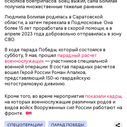
осколков боеприпасов. Боец выжил, сама Болилая
получила множественные тяжелые ранения.
Праздник любви
Людмила Болилая родилась в Саратовской
области, а затем переехала в Подмосковье. Она
более 15 лет проработала в скорой помощи, а в
апреле 2023 года добровольно отправилась в зону
СВО.
В ходе парада Победы, который состоялся в
субботу, 9 мая, прошел
парадный расчет
военнослужащих
— участников специальной
военной операции. В состав парадных расчетов
вошел Герой России Роман Апалков,
представляющий 150-ю гвардейскую
мотострелковую дивизию.
Кроме того, во время мероприятия
День воздушных поцелуев отмечается с 1983 года.
показали кадры
,
на которых военнослужащие различных родов и
В некоторых молодежных заведениях европейских
видов войск Вооруженных сил России работают на
стран в этот праздник устраиваются
фронте.
тематические вечеринки и флешмобы. Кроме того,
отпраздновать эту дату можно, отправив
воздушный поцелуй близкому человеку через
СПЕЦОПЕРАЦИИ
ПАРАД ПОБЕДЫ