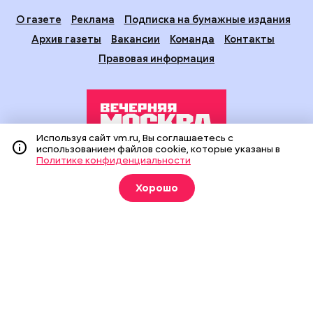
О газете
Реклама
Подписка на бумажные издания
Архив газеты
Вакансии
Команда
Контакты
Правовая информация
Используя сайт vm.ru, Вы соглашаетесь с
использованием файлов cookie, которые указаны в
Политике конфиденциальности
Издание создано при финансовой поддержке Департамента
средств массовой информации и рекламы города Москвы.
Хорошо
На сайте применяются рекомендательные технологии
(информационные технологии предоставления информации
на основе сбора, систематизации и анализа сведений,
относящихся к предпочтениям пользователей сети
«Интернет», находящихся на территории Российской
Федерации).
Сетевое издание "Вечерняя Москва" (18+) зарегистрировано
в Федеральной службе по надзору в сфере связи,
информационных технологий и массовых коммуникаций
(Роскомнадзор). Свидетельство о регистрации ЭЛ № ФС 77 -