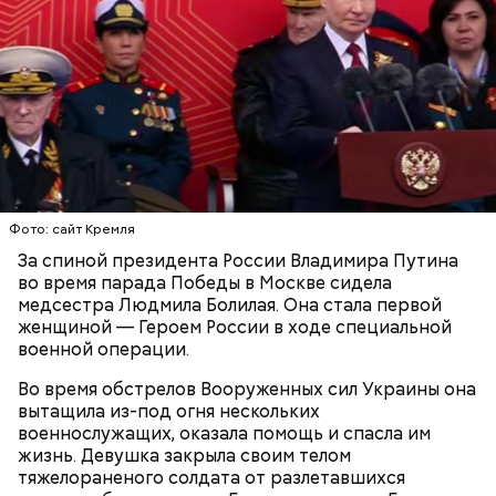
Праздник любви, или Ту бе-Ав, отмечается в
Израиле как местный аналог Дня святого
Валентина. Влюбленные в этот день делают друг
другу сюрпризы, дарят цветы и подарки,
устраивают свидания и признаются в своих
чувствах. Праздник уходит корнями в далекое
Фото: сайт Кремля
прошлое — во времена существования еврейской
традиции, когда девушки надевали белые платья и
За спиной президента России Владимира Путина
водили хороводы в виноградниках, а юноши
во время парада Победы в Москве сидела
искали себе невест.
медсестра Людмила Болилая. Она стала первой
женщиной — Героем России в ходе специальной
военной операции.
Во время обстрелов Вооруженных сил Украины она
вытащила из-под огня нескольких
военнослужащих, оказала помощь и спасла им
жизнь. Девушка закрыла своим телом
тяжелораненого солдата от разлетавшихся