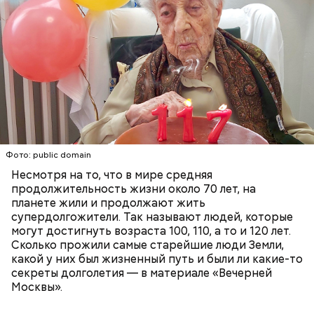
семь сыновей и две дочери. Тадзима также
работала на ферме по производству сахарного
тростника, а потом управляла магазином
коричневого сахара вместе с одним из
родственников, но в поле она продолжала
работать аж до 80 лет.
ПЕНСИОНЕРЫ
ПОЖИЛЫЕ ЛЮДИ
РЕКОРДЫ
Фото: public domain
Несмотря на то, что в мире средняя
продолжительность жизни около 70 лет, на
планете жили и продолжают жить
супердолгожители. Так называют людей, которые
Фото: public domain
могут достигнуть возраста 100, 110, а то и 120 лет.
Сколько прожили самые старейшие люди Земли,
какой у них был жизненный путь и были ли какие-то
секреты долголетия — в материале «Вечерней
Москвы».