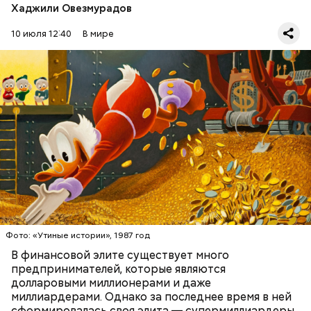
Хаджили Овезмурадов
Амансио Ортега — испанский бизнесмен, который
начинал с работы в магазине и сумел построить
10 июля 12:40
В мире
собственную компанию Inditex, владеющую
многими всемирно известными брендами одежды.
Первоначально это была сеть магазинов Zara,
которая по задумке делала качественную и
стильную одежду по доступным ценам.
Фото: public domain
БОГАТСТВО
БИЗНЕС
ПРЕДПРИНИМАТЕЛИ
МИЛЛИАРДЕРЫ
ДЕНЬГИ
Люсиль Рандон (118 лет)
Фото: «Утиные истории», 1987 год
В финансовой элите существует много
предпринимателей, которые являются
долларовыми миллионерами и даже
Фото: Shutterstock
миллиардерами. Однако за последнее время в ней
сформировалась своя элита — супермиллиардеры,