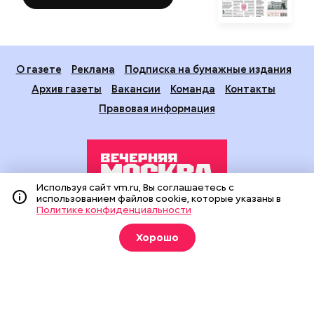
О газете
Реклама
Подписка на бумажные издания
Архив газеты
Вакансии
Команда
Контакты
Правовая информация
Используя сайт vm.ru, Вы соглашаетесь с
использованием файлов cookie, которые указаны в
Политике конфиденциальности
Издание создано при финансовой поддержке Департамента
средств массовой информации и рекламы города Москвы.
Хорошо
На сайте применяются рекомендательные технологии
(информационные технологии предоставления информации
на основе сбора, систематизации и анализа сведений,
относящихся к предпочтениям пользователей сети
«Интернет», находящихся на территории Российской
Федерации).