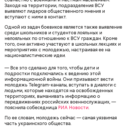
Заходя на территории, подразделения ВСУ
Главная особенность острова Сокотра —
выявляют лидеров общественного мнения и
драконовые деревья, которые растут только здесь.
вступают с ними в контакт.
Внешне они напоминают большие грибы, а
драконовыми их называют из-за красного цвета
Одной из задач боевиков является также выявление
Фото: wikimedia.org
смолы, которую местные жители сравнивают с
среди школьников и студентов лояльных и
Сергей Брин
кровью дракона. Они же используют ее в
нелояльных по отношению к ВСУ граждан. Кроме
медицинских целях и красят ей ткань и волосы.
того, они активно участвуют в школьных лекциях и
мероприятиях с молодежью, настраивая ее на
националистические идеи.
— Все это сделано для того, чтобы дети и
Канэ Танака (119 лет)
подростки подключались к ведению этой
информационной войны. Они призывают вести
молодежь Telegram-каналы, вступать в диалоги с
людьми, которые находятся на освобожденных
территориях, выманивать информацию о
передвижениях российских военнослужащих, —
пояснила собеседница
РИА Новости
.
Окружающие отмечали, что Носс была в здравом
Он находился на посту менеджера, занимался
уме до конца жизни. Интересно, что когда в
По ее словам, молодежь сейчас — самая уязвимая
наймом персонала и продажей продуктов. В 2000
Фото: Shutterstock
возрасте 117 лет ей сообщили, что она теперь
часть украинского общества.
году Балмер сменил Билла Гейтса на посту