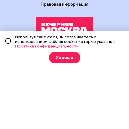
Правовая информация
Используя сайт vm.ru, Вы соглашаетесь с
использованием файлов cookie, которые указаны в
Политике конфиденциальности
Издание создано при финансовой поддержке Департамента
средств массовой информации и рекламы города Москвы.
Хорошо
На сайте применяются рекомендательные технологии
(информационные технологии предоставления информации
на основе сбора, систематизации и анализа сведений,
относящихся к предпочтениям пользователей сети
«Интернет», находящихся на территории Российской
Федерации).
Сетевое издание "Вечерняя Москва" (18+) зарегистрировано
в Федеральной службе по надзору в сфере связи,
информационных технологий и массовых коммуникаций
(Роскомнадзор). Свидетельство о регистрации ЭЛ № ФС 77 -
90524 от 09.12.2025. Учредитель: АО "Редакция газеты
"Вечерняя Москва". Главный редактор
vm.ru
: Александр
Геннадьевич Глуходедов. Адрес редакции: 127015, г.Москва,
Бумажный пр-д, д. 14, стр. 2. Телефон:
+7(499)557-04-24
. Адрес
эл.почты:
edit@vm.ru
. Почта для связи с редакцией сайта: