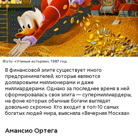
Фото: public domain
БОГАТСТВО
БИЗНЕС
ПРЕДПРИНИМАТЕЛИ
МИЛЛИАРДЕРЫ
ДЕНЬГИ
Люсиль Рандон (118 лет)
Фото: «Утиные истории», 1987 год
В финансовой элите существует много
предпринимателей, которые являются
долларовыми миллионерами и даже
Фото: Shutterstock
миллиардерами. Однако за последнее время в ней
сформировалась своя элита — супермиллиардеры,
на фоне которых обычные богачи выглядят
довольно скромно. Кто входит в топ-10 самых
богатых людей мира, выясняла «Вечерняя Москва».
Амансио Ортега