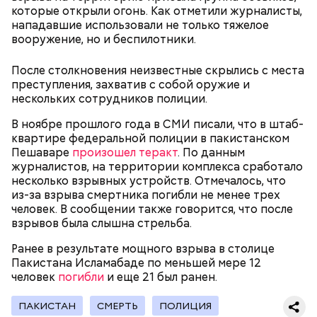
медицинских целях и красят ей ткань и волосы.
которые открыли огонь. Как отметили журналисты,
нападавшие использовали не только тяжелое
вооружение, но и беспилотники.
После столкновения неизвестные скрылись с места
Канэ Танака (119 лет)
преступления, захватив с собой оружие и
нескольких сотрудников полиции.
В ноябре прошлого года в СМИ писали, что в штаб-
квартире федеральной полиции в пакистанском
Пешаваре
произошел теракт
. По данным
журналистов, на территории комплекса сработало
Окружающие отмечали, что Носс была в здравом
несколько взрывных устройств. Отмечалось, что
Он находился на посту менеджера, занимался
уме до конца жизни. Интересно, что когда в
из-за взрыва смертника погибли не менее трех
наймом персонала и продажей продуктов. В 2000
Фото: Shutterstock
возрасте 117 лет ей сообщили, что она теперь
человек. В сообщении также говорится, что после
году Балмер сменил Билла Гейтса на посту
является старейшим из ныне живущих людей,
взрывов была слышна стрельба.
генерального директора. Им он оставался до 2014
женщина с улыбкой ответила: «Ну и что?». Сама
года, после чего ушел с поста, но остался
Ранее в результате мощного взрыва в столице
Носс отмечала, что секрет ее долголетия
держателем акций компании. Сейчас его состояние
Пакистана Исламабаде по меньшей мере 12
заключается в постоянной двигательной
оценивается в 126 миллиардов долларов.
человек
погибли
и еще 21 был ранен.
активности и отсутствии беспокойства по поводу
возраста. Однако стоит отметить, что ей в том
Остров Сокотра, Йемен
ПАКИСТАН
СМЕРТЬ
ПОЛИЦИЯ
числе повезло с генетикой: в роду женщины
Сара Носс родилась в городе Голливуд