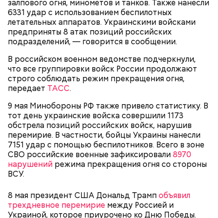
залпового огня, минометов и танков. Также нанесли
6331 удар с использованием беспилотных
летательных аппаратов. Украинскими войсками
предприняты 8 атак позиций российских
подразделений, — говорится в сообщении.
Спагетти из кабачков
В российском военном ведомстве подчеркнули,
что все группировки войск России продолжают
строго соблюдать режим прекращения огня,
передает
ТАСС
.
— В дыне содержится много сахара, который
9 мая Минобороны РФ также привело статистику. В
представлен фруктозой. С одной стороны — это
тот день украинские войска совершили 1173
хорошо, потому что дает энергию. Но важно
обстрела позиций российских войск, нарушив
помнить, что сладкими дынями не нужно сильно
перемирие. В частности, бойцы Украины нанесли
увлекаться, так же как и арбузами, людям с
7151 удар с помощью беспилотников. Всего в зоне
сахарным диабетом и лишним весом, —
СВО российские военные зафиксировали
8970
подчеркнула доктор.
нарушений
режима прекращения огня со стороны
ВСУ.
8 мая президент США Дональд Трамп
объявил
трехдневное перемирие
между Россией и
— Кабачки, порезанные кубиками, нужно легко
Украиной, которое приурочено ко Дню Победы.