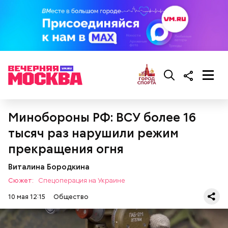
— Там может содержаться огромное количество
нитратов, которое вызовет головокружение,
гипоксию и ухудшение физического состояния, —
предостерегла Соломатина.
кабачок;
брынза;
растительное масло;
Минобороны РФ: ВСУ более 16
помидоры черри либо грунтовые.
тысяч раз нарушили режим
прекращения огня
Виталина Бородкина
Сюжет:
Спецоперация на Украине
10 мая 12:15
Общество
беременным, кормящим женщинам;
людям с ослабленной иммунной системой;
пожилым;