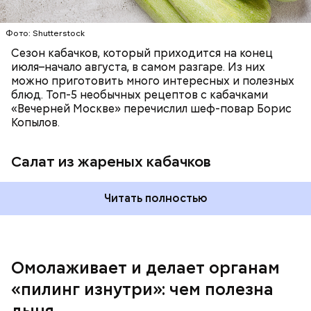
заверил специалист.
Фото: Shutterstock
Фото: Shutterstock
Сезон кабачков, который приходится на конец
июля–начало августа, в самом разгаре. Из них
можно приготовить много интересных и полезных
блюд. Топ-5 необычных рецептов с кабачками
«Вечерней Москве» перечислил шеф-повар Борис
Вред дыни
Копылов.
Салат из жареных кабачков
А врач-эндокринолог Алексей Калинчев рассказал,
что существует множество блюд, где используют
растение.
Читать полностью
кремний — укрепляет кости, зубы, волосы и
ногти и оказывает омолаживающее действие;
витамин С — работает как антиоксидант,
иммуномодулятор, помогает выработке
соединительной ткани, улучшает тургор кожи;
Омолаживает и делает органам
клетчатка — достаточно нежная и забирает
«пилинг изнутри»: чем полезна
излишки холестерина, сахара и соли тяжелых
металлов;
дыня