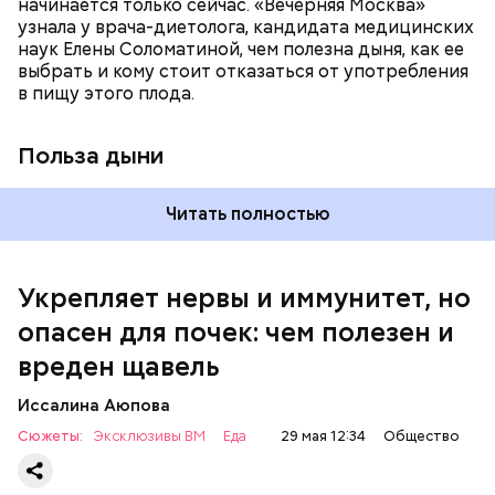
начинается только сейчас. «Вечерняя Москва»
узнала у врача-диетолога, кандидата медицинских
наук Елены Соломатиной, чем полезна дыня, как ее
По мнению специалиста, здоровому человеку
выбрать и кому стоит отказаться от употребления
достаточно включать щавель в рацион несколько
в пищу этого плода.
раз в месяц. В небольших количествах в свежем
виде или припущенном на сковороде.
Польза дыни
Читать полностью
Укрепляет нервы и иммунитет, но
опасен для почек: чем полезен и
— Если человек уже болеет мочекаменной
вреден щавель
болезнью, щавель ему не рекомендуется. При
артрите, гастрите, холецистите, синдроме
Иссалина Аюпова
раздраженного кишечника, язвах и панкреатите
Сюжеты:
Эксклюзивы ВМ
Еда
29 мая 12:34
Общество
продукт тоже лучше исключить из рациона, —
предупредила врач. — Он может привести к
повышению кислотности желудка и раздражать