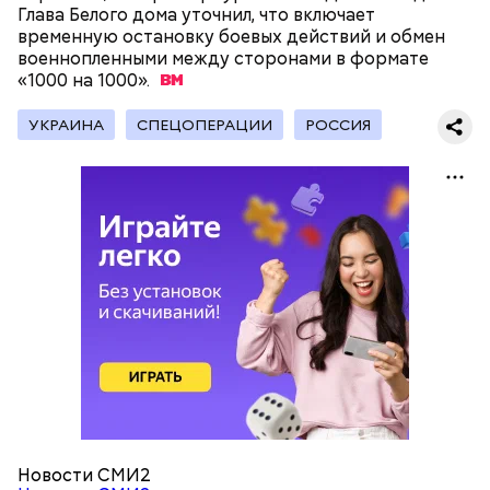
обжарить на сковороде. К ним добавляются зелень
Глава Белого дома уточнил, что включает
петрушки, чеснок, соль и оливковое масло.
временную остановку боевых действий и обмен
Получается очень вкусно, — поделился рецептом
военнопленными между сторонами в формате
Копылов.
«1000 на
1000».
УКРАИНА
СПЕЦОПЕРАЦИИ
РОССИЯ
с сахарным диабетом;
лишним весом.
кабачок;
петрушка;
чеснок;
оливковое масло;
соль.
Новости СМИ2