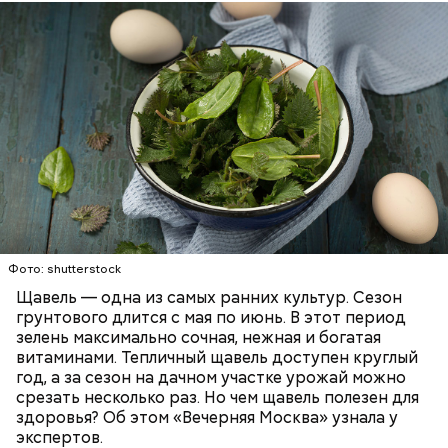
слизистые оболочки.
Опасность же щавеля состоит в том, что он
содержит большое количество щавелевой кислоты,
которая может способствовать образованию
Фото: shutterstock
камней в почках, объяснила диетолог.
Щавель — одна из самых ранних культур. Сезон
ЗДОРОВЬЕ
ВРАЧИ
РАСТЕНИЯ
грунтового длится с мая по июнь. В этот период
ПРОДУКТЫ
зелень максимально сочная, нежная и богатая
витаминами. Тепличный щавель доступен круглый
год, а за сезон на дачном участке урожай можно
срезать несколько раз. Но чем щавель полезен для
здоровья? Об этом «Вечерняя Москва» узнала у
экспертов.