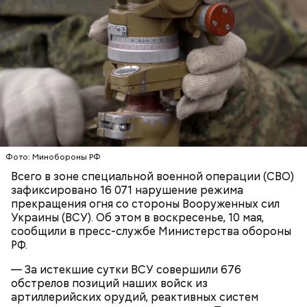
детям.
Ингредиенты:
Фото: Минобороны РФ
Всего в зоне специальной военной операции (СВО)
зафиксировано 16 071 нарушение режима
прекращения огня со стороны Вооруженных сил
Украины (ВСУ). Об этом в воскресенье, 10 мая,
сообщили в пресс-службе Министерства обороны
Ранние плоды, по словам врача, лучше не есть:
РФ.
Терапевт Кондрахин назвал
— За истекшие сутки ВСУ совершили 676
Чистит сосуды и защищает от
продукты и напитки, которые
обстрелов позиций наших войск из
рака: чем полезен кресс-салат
выводят токсины из организма
артиллерийских орудий, реактивных систем