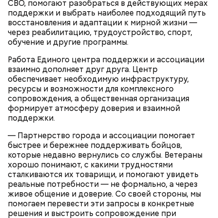
СВО, помогают разобраться в действующих мерах
преимущества при трудоустройстве, — отметил
поддержки и выбрать наиболее подходящий путь
директор Первого московского образовательного
восстановления и адаптации к мирной жизни —
комплекса Юрий Мироненко.
через реабилитацию, трудоустройство, спорт,
обучение и другие программы.
Работа Единого центра поддержки и ассоциации
Ситора Даргель, заместитель директора по
взаимно дополняет друг друга. Центр
событийному маркетингу кинопарка «Москино»:
В Первом московском образовательном комплексе
обеспечивает необходимую инфраструктуру,
обновили мастерские для дизайнеров одежды. Их
ресурсы и возможности для комплексного
оснастили промышленными швейными машинами,
сопровождения, а общественная организация
парогенераторами, раскройными столами и
формирует атмосферу доверия и взаимной
манекенами. В колледже также открылась
поддержки.
лаборатория для бариста с профессиональными
кофемашинами и инструментами, где уже
— Партнерство города и ассоциации помогает
занимаются более 500 студентов.
быстрее и бережнее поддерживать бойцов,
которые недавно вернулись со службы. Ветераны
хорошо понимают, с какими трудностями
сталкиваются их товарищи, и помогают увидеть
реальные потребности — не формально, а через
живое общение и доверие. Со своей стороны, мы
помогаем перевести эти запросы в конкретные
решения и выстроить сопровождение при