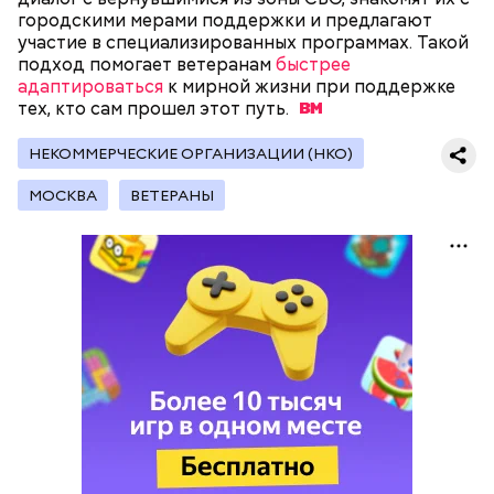
Все участники экскурсии отметили масштабы
гибочном станках с ЧПУ. Здесь же появился
городскими мерами поддержки и предлагают
пространства кинопарка и возможность
учебный комплекс с технологией дополненной
участие в специализированных программах. Такой
перемещаться из одной эпохи в другую.
реальности, который помогает студентам изучать
подход помогает ветеранам
быстрее
устройство авиационных двигателей.
адаптироваться
к мирной жизни при поддержке
тех, кто сам прошел этот
путь.
Мастерские и лаборатории колледжей, которые
НЕКОММЕРЧЕСКИЕ ОРГАНИЗАЦИИ (НКО)
уже обновили, больше напоминают реальные
производственные площадки, нежели учебные
МОСКВА
ВЕТЕРАНЫ
помещения.
— Очень красивые локации и столько полезных
знаний! — поделилась ученица 10 «В» класса Елена
Васильева.