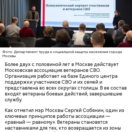
Реальные знания
Фото: Департамент труда и социальной защиты населения города
Кинопарк «Москино» — часть проекта мэра
Москвы
столицы «Москва — город кино» и объект
Более двух с половиной лет в Москве действует
московского кинокластера. На экскурсиях мы
Московская ассоциация ветеранов СВО.
предлагаем ребятам полностью погрузиться в
Организация работает на базе Единого центра
киносреду — пообщаться со специалистами,
поддержки участников СВО и их семей и
увидеть павильоны, в которых снимаются крупные
представлена во всех округах столицы. В ее состав
отечественные новинки. Здесь мы можем показать
входят ветераны боевых действий, завершившие
учащимся старших классов весь процесс
— Модернизация мастерских помогает сократить
службу.
кинопроизводства изнутри.
разрыв между учебным процессом и реальным
производством. Теперь в наших швейных
Как отметил мэр Москвы Сергей Собянин, один из
лабораториях и лаборатории напитков у каждого
ключевых принципов работы ассоциации —
студента есть свое оборудование и свой станок,
«равный — равному». Ветераны становятся
на котором они могут отработать необходимые
наставниками для тех, кто возвращается из зоны
навыки. Это дает выпускникам конкурентные