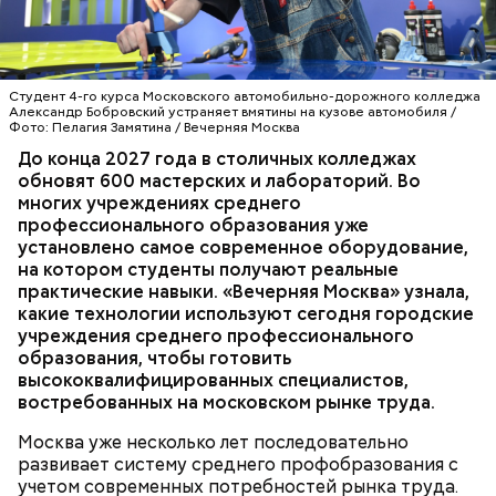
производственной практики. А 95 процентов
выпускников успешно трудоустраиваются, —
заявила она.
Студент 4-го курса Московского автомобильно-дорожного колледжа
Александр Бобровский устраняет вмятины на кузове автомобиля /
Фото: Пелагия Замятина / Вечерняя Москва
До конца 2027 года в столичных колледжах
Мария добавила, что здесь она увидела:
— С учетом их запросов обновлены все
обновят 600 мастерских и лабораторий. Во
киношники работают многозадачно, что отлично
образовательные программы, а практика теперь
многих учреждениях среднего
подошло бы ей по складу ума и характера.
занимает не менее 70 процентов учебного
профессионального образования уже
времени, — рассказала она. — Чтобы повысить
установлено самое современное оборудование,
качество обучения, мы переоснастили полторы
ОБРАЗОВАНИЕ
МОСКВА
КОЛЛЕДЖИ
на котором студенты получают реальные
тысячи мастерских и лабораторий. Ирина Швец
практические навыки. «Вечерняя Москва» узнала,
сообщила, что к 2031 году планируется полностью
какие технологии используют сегодня городские
обновить инфраструктуру городских колледжей, в
учреждения среднего профессионального
том числе — построить семь новых, где будут
образования, чтобы готовить
обучаться более 60 тысяч студентов.
высококвалифицированных специалистов,
востребованных на московском рынке труда.
Москва уже несколько лет последовательно
развивает систему среднего профобразования с
учетом современных потребностей рынка труда.