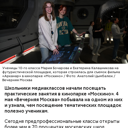
совместно с вузами-партнерами и крупнейшими
холдингами. Например, в медиаклассах серьезно
изучают литературу, иностранный язык и
обществознание. Регулярно проводятся встречи с
профессионалами индустрии на площадках
ведущих медиакомпаний. Одна из них — кинопарк
— Мы более десяти лет развиваем
«Москино», где, помимо школьников, практику
предпрофессиональные классы, чтобы школьники
проходят и студенты киноколледжей. Здесь они
еще во время учебы могли получить первый
знакомятся с основами кинопроизводства.
практический опыт и осознанно выбрать будущую
профессию, — отметила заместитель мэра Москвы
МОЛОДЕЖЬ
ОБРАЗОВАНИЕ
МОСКВА
по вопросам социального развития Анастасия
ШКОЛЫ
МОСКИНО
Ракова. — Речь идет о полноценном погружении:
Ученицы 10-го класса Мария Бочарова и Екатерина Калашникова на
ребята работают на реальных площадках вместе с
футуристической площадке, которая строилась для съемок фильма
«Арканар» в кинопарке «Москино» / Фото: Анатолий Цымбалюк /
действующими специалистами из интересующей
Вечерняя Москва
их сферы. Одно из направлений
Школьники медиаклассов начали посещать
предпрофессионального образования —
практические занятия в кинопарке «Москино». 4
медиаклассы, в которых сегодня учатся более
мая «Вечерняя Москва» побывала на одном из них
шести тысяч школьников.
и узнала, чем посещение тематических площадок
полезно ученикам.
Сегодня предпрофессиональные классы открыты
более чем в 70 процентах московских школ.