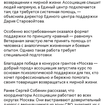
возвращении к мирной жизни. Ассоциация слышит
людей напрямую, а Единый центр подключается
там, где требуется системная помощь, —
объяснила директор Единого центра поддержки
ПРЯМАЯ РЕЧЬ
Дария Старовойтова.
Лучшая техника
От новичка к профи:
Диплом по цене квартиры: из чего
Особенно востребованным оказался формат
«Абилимпикс» помогает в
складывается стоимость
поддержки по принципу «равный — равному».
трудоустройстве москвичам с
обучения в вузах и какие
Ветеранам зачастую легче принять помощь от
особенностями здоровья
профессии будут престижными
человека с аналогичным жизненным и боевым
опытом. Однако такая работа требует
специальной подготовки.
В Московском государственном колледже
электромеханики и информационных технологий
Благодаря победе в конкурсе грантов «Москва —
обучают по профессии «Мастер вертикального
добрый город» ассоциация запустила курс по
транспорта». Здесь есть мастерская, где учат
основам психологической поддержки для тех, кто
будущих электромехаников по лифтам.
хочет профессионально и бережно помогать
Модернизировали также лабораторию
своим товарищам возвращаться к мирной жизни.
композитных материалов в Политехническом
колледже имени Н. Н. Годовикова. Там студенты
Ранее Сергей Собянин рассказал, что
изготавливают детали из стеклоткани и
координаторы Ассоциации работают во всех
углеволокна, проверяют их качество на новых
округах Москвы. Они выстраивают доверительный
дефектоскопах и работают на лазерном и
диалог с вернувшимися из зоны СВО, знакомят их с