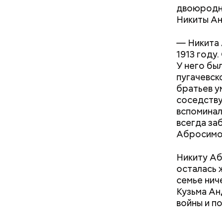
двоюродну
Никиты А
Мастерски
— Никита 
больше на
1913 году
учебные 
У него бы
пугачевск
братьев у
соседству
вспоминал
Во время 
всегда за
числе в М
Абросимов
и Владими
домами в 
Никиту Аб
хромакей 
осталась 
семье нич
Кузьма Ан
войны и п