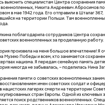
сь выяснить специалистам Центра сохранения пам
 военнопленных, Никита Андреевич Абросимов поп
вом в мае 1942 года. Его отправили в Шталаг 367,
вшийся на территории Польши. Там военнопленны
ода.
лкина поблагодарила сотрудников Центра сохран
советских военнопленных за проделанную работу.
 производстве
ория произвела на меня большое впечатление! Я о
а Музею Победы и всем, кто занимается сохране
жертвах нацизма. Я передам семейную память детям
ория никогда не забывалась, – поделилась Нина За
ранения памяти о советских военнопленных заним
авила, что здесь она увидела: киношники работа
 восстановлением имен советских солдат и офице
чно, что отлично подошло бы ей по складу ума и 
в нацистских лагерях смерти на территории Сове
ккупированных стран Европы. Одной из ключевых 
ляется поиск родственников военнопленных. Спец