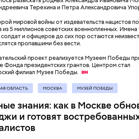
лось разыскать родных Александра Ивановича Мо
Как поменять батареи дома и
Как получить до
ндреевича Терехина и Петра Александровича Упо
не получить штраф
рублей от госу
трудной ситуац
орой мировой войны от издевательств нацистов по
претендовать и
 из 5 миллионов советских военнопленных. Имена
документы
 солдат и офицеров до сих пор остаются неизвес
слятся пропавшими без вести.
тельский проект реализуется Музеем Победы пр
 Фонда президентских грантов. Центром стал
рский филиал Музея
Победы.
а специалистов со средним профессиональным
ием сегодня есть во всех отраслях городской эко
АЯ ОБЛАСТЬ
МОСКВА
МУЗЕЙ ПОБЕДЫ
ве трети старшекурсников находят работу еще в
сле прохождения производственной практики. А 9
ные знания: как в Москве обн
 выпускников успешно трудоустраиваются, — заяв
джи и готовят востребованны
алистов
 как здесь все устроено, послушав рассказы режи
я по-другому стала смотреть на кинематограф. Ду