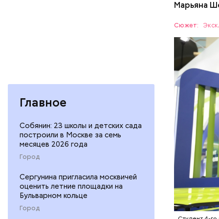
Марьяна Ш
мне было 
режиссера
Сюжет:
Экск
Главное
— С учето
Собянин: 23 школы и детских сада
а практик
построили в Москве за семь
месяцев 2026 года
— рассказ
ОБРАЗОВ
переоснас
Город
Швец сооб
Сергунина пригласила москвичей
инфрастру
Во время 
оценить летние площадки на
новых, гд
Бочарова 
Бульварном кольце
инфрастру
Город
для съемо
Студент 4-го