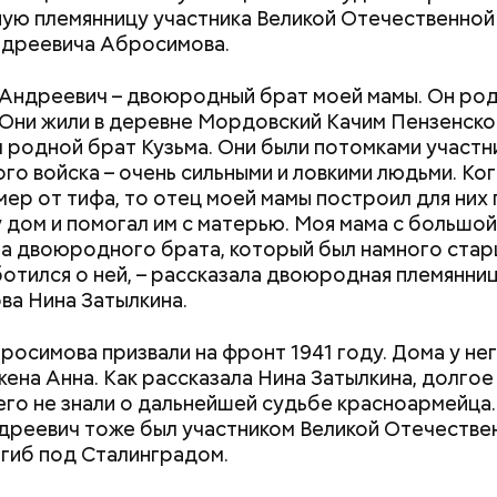
ю племянницу участника Великой Отечественной
ндреевича Абросимова.
е и лаборатории колледжей, которые уже обнови
Андреевич – двоюродный брат моей мамы. Он род
поминают реальные производственные площадки,
. Они жили в деревне Мордовский Качим Пензенско
помещения.
л родной брат Кузьма. Они были потомками участн
ого войска – очень сильными и ловкими людьми. Ко
мер от тифа, то отец моей мамы построил для них 
 дом и помогал им с матерью. Моя мама с большо
а двоюродного брата, который был намного стар
экскурсии школьники побывали на разных площадка
ботился о ней, – рассказала двоюродная племянни
оскве 1920-1930-х годов, где воссозданы квартиры
Людей разбросало по
«Семьей это наз
а Нина Затылкина.
ра Маяковского, в столице 1940-х с полуразруше
проезжей части: как
сложно»: как за
камуфляжной маскировке. А еще увидели самый б
легковушка сбила толпу
смартфона убив
росимова призвали на фронт 1941 году. Дома у не
в Европе.
пешеходов в Омске
паре
жена Анна. Как рассказала Нина Затылкина, долгое
его не знали о дальнейшей судьбе красноармейца.
дреевич тоже был участником Великой Отечестве
огиб под Сталинградом.