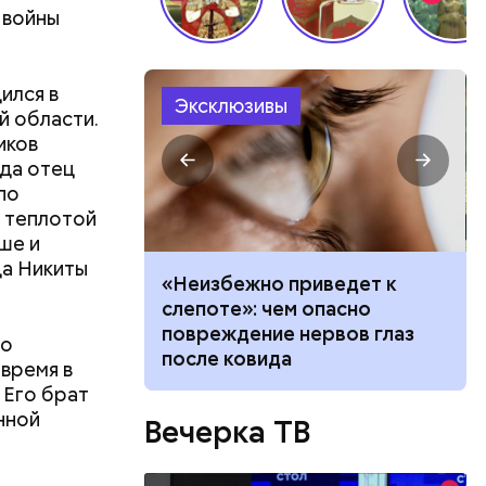
 войны
ли,
ился в
Эксклюзивы
 нежели
й области.
иков
гда отец
по
й теплотой
ше и
х, в том
ца Никиты
 Лили Брик
вать
«Неизбежно приведет к
нными
висимость от
слепоте»: чем опасно
ольшой
ает любовь в
повреждение нервов глаз
го
после ковида
 время в
 Его брат
нной
Вечерка ТВ