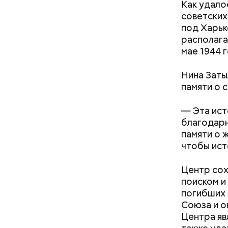
Как удало
советских
под Харько
располага
мае 1944 г
Нина Заты
памяти о 
Как на
— Эта ист
благодарн
памяти о 
чтобы ист
Центр сох
Мария доб
поиском и
многозада
погибших 
Союза и о
Центра яв