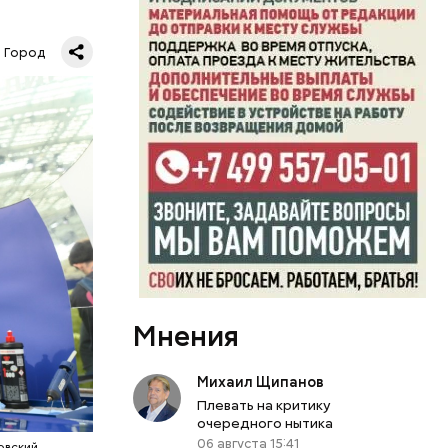
е
Город
рограммы,
о времени,
 Ирина
Мнения
новить
оить семь
ия
Михаил Щипанов
нную
Плевать на критику
строенные
очередного нытика
 быть
06 августа 15:41
овский