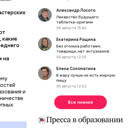
мально
Александр Лосото
астерских
я не
Лекарство будущего:
таблетка-оригами
теперь
06 августа 15:40
ес.
ют
, какие
Екатерина Рощина
реднего
Без огонька работаем,
товарищи, нет энтузиазма!
05 августа 12:03
х на
Елена Соломатина
В жару лучше не есть жирную
ему
пищу
ностей
05 августа 12:02
азования и
ются в
дничестве
рсии и
Все мнения
упных
тературу,
 встречи с
омпаний.