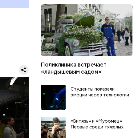
 практику
с
Поликлиника встречает
«ландышевым садом»
лассы,
Студенты показали
й
эмоции через технологии
ию, —
го
ружении:
ующими
«Витязь» и «Муромец».
Первые среди тяжелых
ений
торых