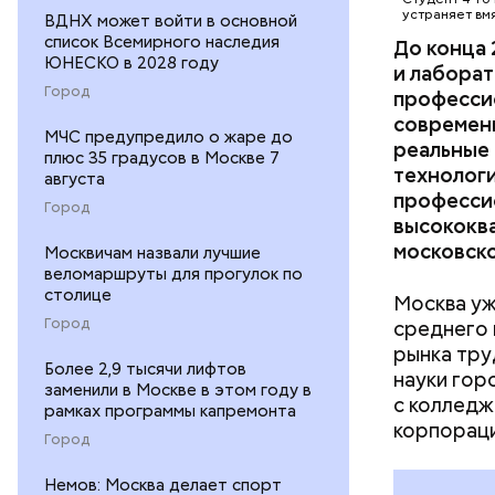
богом». Т
устраняет вм
ВДНХ может войти в основной
фантастич
список Всемирного наследия
До конца 
ЮНЕСКО в 2028 году
детализир
и лаборат
думала о 
Город
професси
кино и все
современ
МЧС предупредило о жаре до
реальные 
плюс 35 градусов в Москве 7
технолог
августа
професси
Город
высококв
московско
Москвичам назвали лучшие
веломаршруты для прогулок по
столице
Москва уж
Город
среднего
рынка тру
Ребята из
Более 2,9 тысячи лифтов
науки гор
изучение 
заменили в Москве в этом году в
с колледж
спецкурсы
рамках программы капремонта
корпораци
холдингам
Город
иностранн
профессио
Немов: Москва делает спорт