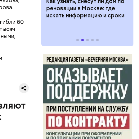
нахова,
 100 тысяч
Как узнать, снесут ли дом по
рова.
дарства при
реновации в Москве: где
ии: кто может
искать информацию и сроки
гибли 60
 какие нужны
 тысяч
тными,
и
номики.
о время
5
овляют
ила она.
х
ссеров,
маю, что