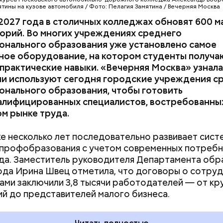
ерритория площадью 6,5 га представляет собой
ятины на кузове автомобиля / Фото: Пелагия Замятина / Вечерняя Москва
еский город, воссозданный специалистами макси
2027 года в столичных колледжах обновят 600 м
ованно. До посещения кинопарка «Москино» Мари
орий. Во многих учреждениях среднего
том, чтобы связать свою жизнь с этой сферой. Но 
онального образования уже установлено самое
, что с ним связано, стало вызывать ее живой интер
ное оборудование, на котором студенты получа
практические навыки. «Вечерняя Москва» узнала
ии используют сегодня городские учреждения с
онального образования, чтобы готовить
алифицированных специалистов, востребованны
м рынке труда.
е несколько лет последовательно развивает сист
 профобразования с учетом современных потреб
да. Заместитель руководителя Департамента обр
 предпрофессиональных классов глубоко погружа
ода Ирина Швец отметила, что договоры о сотру
профильных предметов. Для них организуют экску
ами заключили 3,8 тысячи работодателей — от кр
 совместно с вузами-партнерами и крупнейшими
й до представителей малого бизнеса.
и. Например, в медиаклассах серьезно изучают ли
ый язык и обществознание. Регулярно проводятся
налами индустрии на площадках ведущих медиак