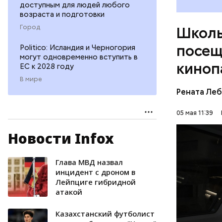
доступным для людей любого
Одна из н
возраста и подготовки
проходят 
Город
Школь
основами 
посещ
Politico: Исландия и Черногория
могут одновременно вступить в
киноп
ЕС к 2028 году
В мире
Рената Ле
05 мая 11:39
Новости Infox
— Мы боле
чтобы шко
практичес
Глава МВД назвал
МОЛОДЕЖ
отметила 
инцидент с дроном в
Лейпциге гибридной
развития 
МОСКИН
атакой
ребята ра
специалис
Казахстанский футболист
предпрофе