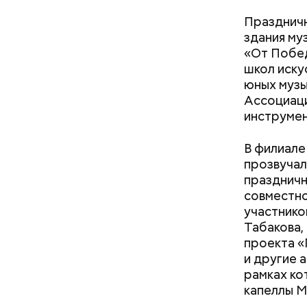
Праздничн
здания му
«От Побед
школ иску
юных музы
Ассоциаци
инструмен
В филиале
прозвучал
праздничн
совместно
Как на
участнико
Табакова,
проекта «
и другие 
рамках ко
капеллы М
Мария доб