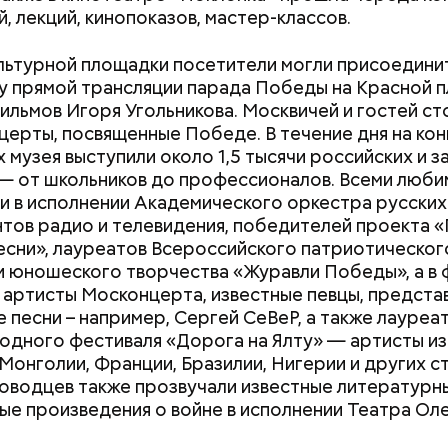
й, лекций, кинопоказов, мастер-классов.
ультурной площадки посетители могли присоединит
 прямой трансляции парада Победы на Красной 
ильмов Игоря Угольникова. Москвичей и гостей с
церты, посвященные Победе. В течение дня на ко
 музея выступили около 1,5 тысячи российских и 
Хотела спасти малыша: как
Вода за 10 тыся
е и лаборатории колледжей, которые уже обнови
— от школьников до профессионалов. Всеми люби
мать и сын погибли при
японский напит
поминают реальные производственные площадки,
и в исполнении Академического оркестра русски
падении из окна в Раменском
лишний вес
помещения.
тов радио и телевидения, победителей проекта «
есни», лауреатов Всероссийского патриотическог
и юношеского творчества «Журавли Победы», а в 
 артисты Москонцерта, известные певцы, предст
е песни – например, Сергей СеВеР, а также лауреа
экскурсии школьники побывали на разных площадка
дного фестиваля «Дорога на Ялту» — артисты из 
оскве 1920-1930-х годов, где воссозданы квартиры
 Монголии, Франции, Бразилии, Нигерии и других с
ра Маяковского, в столице 1940-х с полуразруше
оводцев также прозвучали известные литературн
камуфляжной маскировке. А еще увидели самый б
ые произведения о войне в исполнении Театра Ол
в Европе.