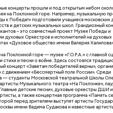
ые концерты прошли и под открытым небом около
зея на Поклонной горе. Например, музыкальную п
ы к Победе!» подготовили учащиеся московских 
сств и детских музыкальных школ. Грандиозный ко
кантов – это совместный проект Музея Победы и
и духовых Оркестров и исполнителей на духовых
тах «Духовое общество имени Валерия Халилова»
 на Поклонной горе — музее «Г.О.Р.А.» с главной с
и стихи и песни о войне. Здесь состоялся традици
ый концерт «Заветам победителей верны», орган
 с движением «Бессмертный полк России». Среди
 производстве
в — студенты Московской театральной Школы Ол
 артисты Музыкального театра «На Поклонке», ла
Как поменять батареи дома и
Как получить до
Главные детские песни», духовые оркестры ДШИ и
не получить штраф
рублей от госу
артисты, а также концертная программа «Память се
трудной ситуац
торой перед зрителями выступят артисты Госуда
претендовать и
осквы имени Вадима Судакова и известные артист
авила, что здесь она увидела: киношники работа
документы