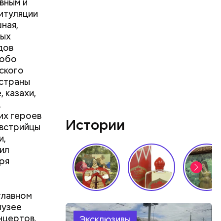
вным и
итуляции
ная,
ных
 и
дов
ер
собо
ат будущих
ского
ораторию
 страны
 Н. Н.
 казахи,
кани и
,
х и
их героев
появился
Истории
австрийцы
который
делилась
и,
телей.
ил
ря
главном
музее
нцертов,
Эксклюзивы