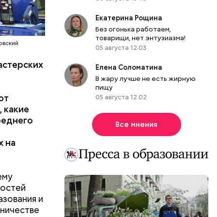
оить семь
ия
нную
Екатерина Рощина
строенные
Без огонька работаем,
товарищи, нет энтузиазма!
 быть
овский
05 августа 12:03
мально
астерских
Елена Соломатина
я не
В жару лучше не есть жирную
теперь
пищу
ес.
ют
05 августа 12:02
, какие
реднего
Все мнения
х на
ему
ностей
азования и
ются в
дничестве
рсии и