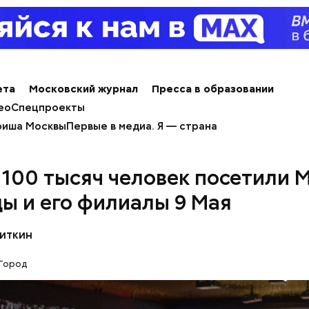
московском образовательном комплексе обновил
е для дизайнеров одежды. Их оснастили промыш
 РЕЧЬ
машинами, парогенераторами, раскройными стол
и. В колледже также открылась лаборатория для 
нальными кофемашинами и инструментами, где у
я более 500 студентов.
ета
Московский журнал
Пресса в образовании
ео
Спецпроекты
иша Москвы
Первые в медиа. Я — страна
 100 тысяч человек посетили 
ы и его филиалы 9 Мая
литкин
Город