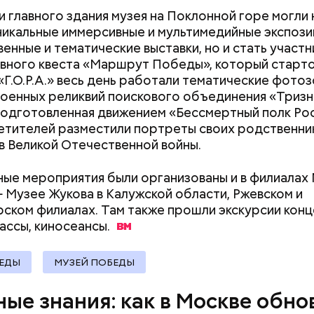
чно, что отлично подошло бы ей по складу ума и 
ти главного здания музея на Поклонной горе могли 
никальные иммерсивные и мультимедийные экспози
енные и тематические выставки, но и стать участ
вного квеста «Маршрут Победы», который стартов
 «Г.О.Р.А.» весь день работали тематические фотоз
военных реликвий поискового объединения «Тризн
подготовленная движением «Бессмертный полк Рос
етителей разместили портреты своих родственни
в Великой Отечественной войны.
ые мероприятия были организованы и в филиалах
Музее Жукова в Калужской области, Ржевском и
ском филиалах. Там также прошли экскурсии конц
ассы,
киносеансы.
а специалистов со средним профессиональным
ием сегодня есть во всех отраслях городской эко
БЕДЫ
МУЗЕЙ ПОБЕДЫ
ве трети старшекурсников находят работу еще в
сле прохождения производственной практики. А 9
ные знания: как в Москве обн
 выпускников успешно трудоустраиваются, — заяв