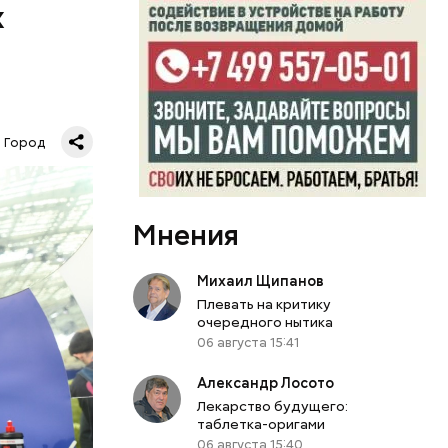
х
ссеров,
маю, что
е
Город
Мнения
Михаил Щипанов
Плевать на критику
очередного нытика
рограммы,
06 августа 15:41
о времени,
Александр Лосото
Лекарство будущего:
 Ирина
таблетка-оригами
новить
06 августа 15:40