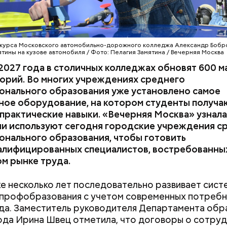
ктуру городских колледжей, в том числе — постр
экскурсии по кинопарку ученица 10 «Г» класса Мар
е будут обучаться более 60 тысяч студентов.
с большим интересом изучила кинопроизводстве
ктуру на локации «Арканар». Это декорации, по
к фильма по повести братьев Стругацких «Трудно
 курса Московского автомобильно-дорожного колледжа Александр Бобр
ерритория площадью 6,5 га представляет собой
ятины на кузове автомобиля / Фото: Пелагия Замятина / Вечерняя Москва
еский город, воссозданный специалистами макси
2027 года в столичных колледжах обновят 600 м
ованно. До посещения кинопарка «Москино» Мари
орий. Во многих учреждениях среднего
том, чтобы связать свою жизнь с этой сферой. Но 
онального образования уже установлено самое
, что с ним связано, стало вызывать ее живой интер
ное оборудование, на котором студенты получа
практические навыки. «Вечерняя Москва» узнала
ии используют сегодня городские учреждения с
онального образования, чтобы готовить
алифицированных специалистов, востребованны
м рынке труда.
е несколько лет последовательно развивает сист
 профобразования с учетом современных потреб
да. Заместитель руководителя Департамента обр
 предпрофессиональных классов глубоко погружа
ода Ирина Швец отметила, что договоры о сотру
профильных предметов. Для них организуют экску