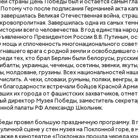
ей страны День Победы был и остается самым гла
 Потому что после подписания Германией акта кап
 завершилась Великая Отечественная война, страш
 кровопролитная. Завершилась одна из самых тем
ком государственном колледже электромеханики
 истории всего человечества. В год единства наро
ионных технологий обучают по профессии «Маст
бъявленного Президентом России В.В. Путиным, о
ного транспорта». Здесь есть мастерская, где уч
 мощь и сплоченность многонационального совет
хаников по лифтам. Модернизировали также лаб
згнавшего врага с родной земли и освободившего
ых материалов в Политехническом колледже имени
реди тех, кто брал Берлин были белорусы, русские,
а. Там студенты изготавливают детали из стеклот
ибалты, украинцы, чеченцы, осетины, эвенки, якуты
на, проверяют их качество на новых дефектоскопа
ы, молдоване, грузины. Всех национальностей наш
на лазерном и гибочном станках с ЧПУ. Здесь же 
ислить. А чехи, словаки, румыны, поляки, венгры, 
омплекс с технологией дополненной реальности, 
расивые локации и столько полезных знаний! — по
и благодарности встречали бойцов Красной Арми
студентам изучать устройство авиационных двига
 «В» класса Елена Васильева.
ших их города от фашистских захватчиков, отмет
ый директор Музея Победы, заместитель секрета
ной палаты РФ Александр Школьник.
еды провел большую праздничную программу. В 
 уличной сцене у стен музея на Поклонной горе, в 
 а также в кинотеатре «Поклонка» прошла череда ко