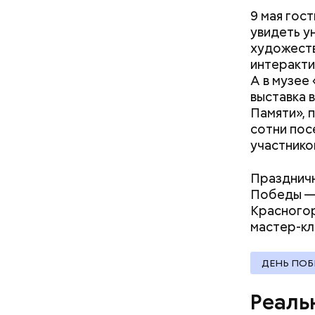
многозада
9 мая гос
увидеть у
художеств
интеракти
А в музее
выставка 
Памяти», 
сотни пос
участнико
Праздничн
Победы — 
Красногор
мастер-кл
— Спрос н
образован
ДЕНЬ ПО
Поэтому д
учебы, по
Реаль
процентов