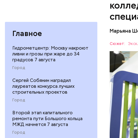
колле
специ
— Увидев,
актеров, 
Марьяна Ш
Главное
мне было 
режиссера
Сюжет:
Экск
Гидрометцентр: Москву накроют
ливни и грозы при жаре до 34
градусов 7 августа
Город
Сергей Собянин наградил
лауреатов конкурса лучших
строительных проектов
Город
— С учето
а практик
Второй этап капитального
ремонта пути Большого кольца
— рассказ
ОБРАЗОВ
МЖД начнется 7 августа
переоснас
Город
Швец сооб