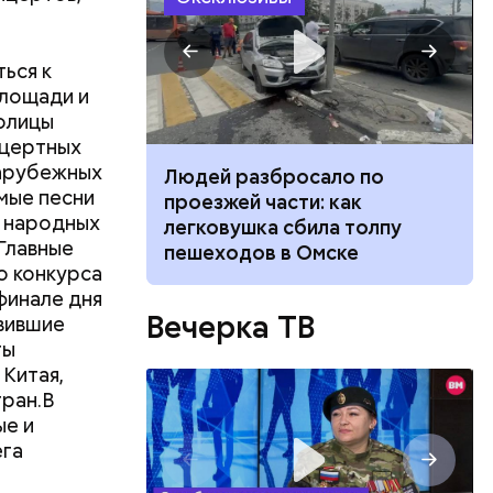
ься к
площади и
толицы
нцертных
зарубежных
ч: поможет ли
Людей разбросало по
ли,
мые песни
ок сбросить
проезжей части: как
 нежели
х народных
легковушка сбила толпу
Главные
пешеходов в Омске
о конкурса
финале дня
Вечерка ТВ
авившие
ты
х, в том
Китая,
 Лили Брик
тран.В
нными
ые и
ольшой
ега