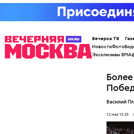
В Первом 
мастерски
ПРЯМАЯ
швейными 
манекенам
профессио
занимаютс
Вечерка ТВ
Газ
Новости
Фото
Вид
Эксклюзивы ВМ
Аф
Более
Побед
Василий П
12 мая 13:25