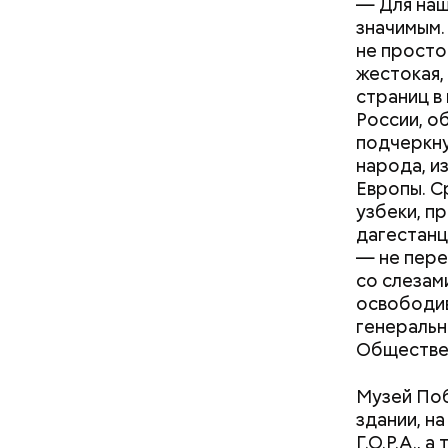
— Для наш
значимым.
не просто
жестокая,
В Московс
страниц в
информац
России, о
вертикаль
подчеркну
электроме
народа, и
композитн
Европы. С
Годовиков
узбеки, пр
углеволок
дагестанц
работают 
— не переч
учебный к
— Очень к
со слезам
помогает 
ученица 10
освободив
генеральн
Обществен
Музей Поб
здании, на
Г.О.Р.А.,