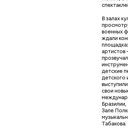
спектакле
В залах к
просмотру
военных ф
ждали кон
площадках
Мастерски
артистов 
больше на
прозвучал
учебные 
инструмен
детские п
детского 
выступили
свои новы
Во время 
междунаро
числе в М
Бразилии,
и Владими
Зале Полк
домами в 
музыкальн
хромакей 
Табакова.