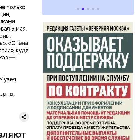
характера.
не только
ции,
никами
ал 9 мая.
оны,
а», «Стена
сии», куда
ков —
 Музея
ерты,
номики.
о время
5
овляют
ила она.