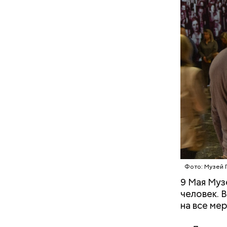
Лучшая
Все участ
и возможн
Фото: Музей
9 Мая Муз
человек. 
на все ме