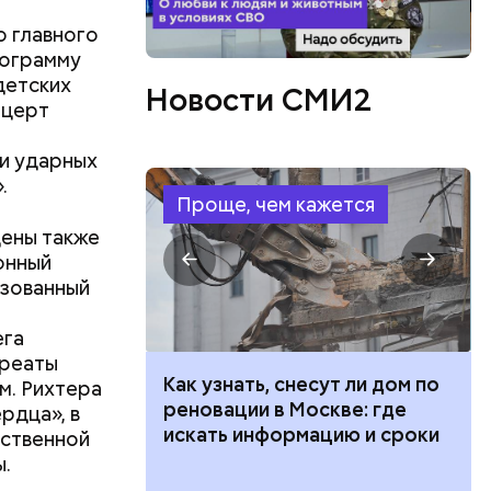
 главного
рограмму
детских
Новости СМИ2
нцерт
 и ударных
.
Проще, чем кажется
цены также
онный
изованный
ега
уреаты
 100 тысяч
Как узнать, снесут ли дом по
м. Рихтера
дарства при
реновации в Москве: где
рдца», в
ии: кто может
искать информацию и сроки
рственной
 какие нужны
ы.
ют