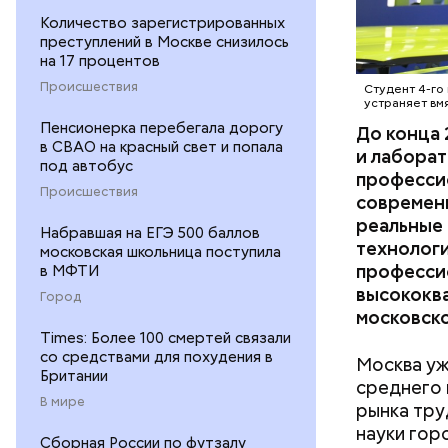
инфрастру
Во время 
Количество зарегистрированных
новых, гд
Бочарова 
преступлений в Москве снизилось
инфрастру
на 17 процентов
для съемо
Происшествия
Студент 4-го
богом». Т
устраняет вм
фантастич
Пенсионерка перебегала дорогу
До конца 
в СВАО на красный свет и попала
детализир
и лаборат
под автобус
думала о 
професси
Происшествия
кино и все
современ
реальные 
Набравшая на ЕГЭ 500 баллов
технолог
московская школьница поступила
професси
в МФТИ
высококв
Город
московско
Times: Более 100 смертей связали
со средствами для похудения в
Москва уж
Британии
среднего
В мире
рынка тру
Ребята из
науки гор
изучение 
Сборная России по футзалу