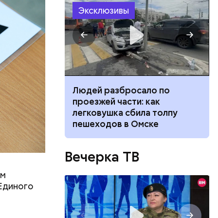
Эксклюзивы
ть
ь и
 людям:
ецептом
ч: поможет ли
Людей разбросало по
ок сбросить
проезжей части: как
легковушка сбила толпу
пешеходов в Омске
Вечерка ТВ
ам
 Единого