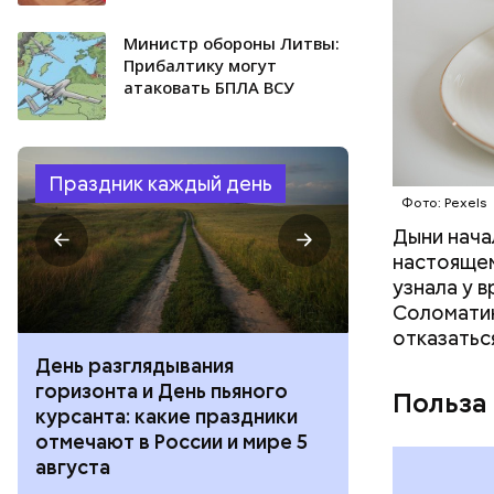
Министр обороны Литвы:
Прибалтику могут
атаковать БПЛА ВСУ
Праздник каждый день
Фото: Pexels
Дыни начал
настоящем
узнала у 
Соломатин
отказатьс
День разглядывания
День качания
горизонта и День пьяного
День шампан
Польза
курсанта: какие праздники
праздники о
отмечают в России и мире 5
и мире 4 авг
августа