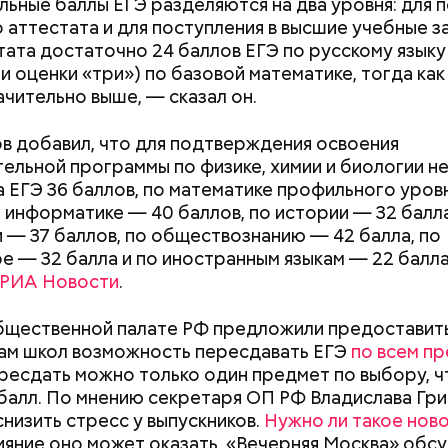
ьные баллы ЕГЭ разделяются на два уровня: для 
 аттестата и для поступления в высшие учебные з
тата достаточно 24 баллов ЕГЭ по русскому языку
и оценки «три») по базовой математике, тогда как
ачительно выше, — сказал он.
в добавил, что для подтверждения освоения
;
ельной программы по физике, химии и биологии 
а;
а ЕГЭ 36 баллов, по математике профильного уров
о информатике — 40 баллов, по истории — 32 балла
ое масло;
 — 37 баллов, по обществознанию — 42 балла, по
erstock
е — 32 балла и по иностранным языкам — 22 балла
РИА Новости
.
бщественной палате РФ предложили предоставит
ам школ возможность пересдавать ЕГЭ
по всем п
ресдать можно только один предмет по выбору, 
Как поменять батареи дома и
Как получить до
балл. По мнению секретаря ОП РФ Владислава Гри
не получить штраф
рублей от госу
снизить стресс у выпускников.
Нужно ли такое нов
трудной ситуац
лияние оно может оказать, «Вечерняя Москва» обсу
претендовать и