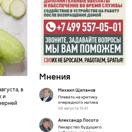
вает
р,
ргор
Мнения
вгуста, в
Михаил Щипанов
дима
 и
Плевать на критику
убка у
черней
очередного нытика
овня
06 августа 15:41
 в
Александр Лосото
развитие
Лекарство будущего: