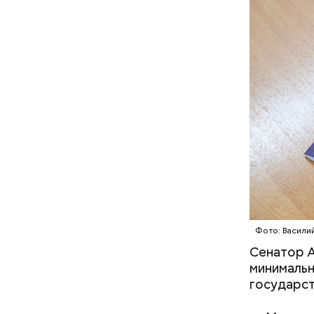
— Кабачки
Однако ди
сковороде
полезна. 
оливковое
Копылов.
Фото: Васили
Сенатор А
минимальн
государст