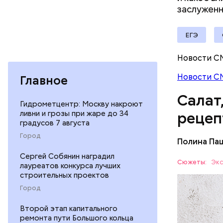
Вред д
заслужен
ЕГЭ
Новости С
Новости С
Главное
Салат
Гидрометцентр: Москву накроют
ливни и грозы при жаре до 34
рецеп
градусов 7 августа
Город
Полина Па
Ингредие
Сергей Собянин наградил
Сюжеты:
Экс
лауреатов конкурса лучших
строительных проектов
ЕДА
Город
Второй этап капитального
ремонта пути Большого кольца