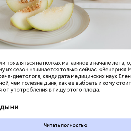
и появляться на полках магазинов в начале лета, о
у их сезон начинается только сейчас. «Вечерняя 
врача-диетолога, кандидата медицинских наук Еле
ой, чем полезна дыня, как ее выбрать и кому стои
я от употребления в пищу этого плода.
 на качелях и
День арбуза и День поцелуев
ского: какие
с зеркалом: какие праздники
 дыни
тмечают в России
отмечают в России и мире 3
уста
августа
Читать полностью