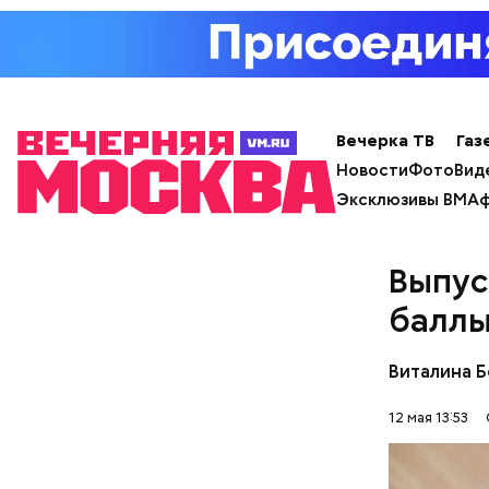
с сахар
лишним 
Спагет
Вечерка ТВ
Газ
Новости
Фото
Вид
Эксклюзивы ВМ
Аф
Выпус
баллы
Виталина 
12 мая 13:53