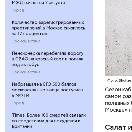
МЖД начнется 7 августа
Город
Количество зарегистрированных
— В момен
преступлений в Москве снизилось
контролир
на 17 процентов
положител
Происшествия
предотвра
кремний
Пенсионерка перебегала дорогу
омолаж
в СВАО на красный свет и попала
витамин
под автобус
помогае
Происшествия
кожи;
Фото: Shutter
клетчат
Набравшая на ЕГЭ 500 баллов
холесте
Сезон каб
московская школьница поступила
фолиева
в МФТИ
самом раз
беремен
полезных 
Город
плода. 
Москве» п
гомоцис
Times: Более 100 смертей связали
со средствами для похудения в
организ
Салат 
Британии
ряда оп