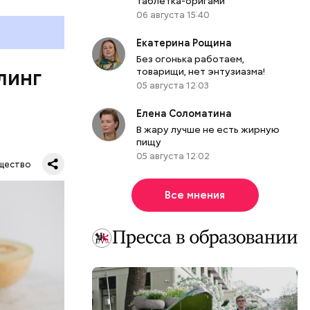
таблетка-оригами
е
06 августа 15:40
ня
органов.
Екатерина Рощина
ет;
Без огонька работаем,
линг
рживают
товарищи, нет энтузиазма!
05 августа 12:03
Елена Соломатина
В жару лучше не есть жирную
пищу
ся.
05 августа 12:02
му
щество
ь,
и и
Все мнения