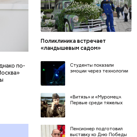
Поликлиника встречает
«ландышевым садом»
днако по-
Студенты показали
эмоции через технологии
Москва»
ны
т
«Витязь» и «Муромец».
День тульского пряника и
День шевеле
Первые среди тяжелых
День сидения на
и Междунар
подоконниках: какие
подкаблучни
праздники отмечают в России
праздники о
Пенсионер подготовил
и мире 2 августа
и мире 6 авг
выставку ко Дню Победы