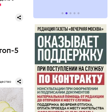
топ-5
щество