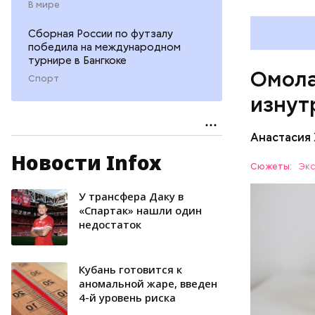
В мире
бета-ка
иммунит
Сборная России по футзалу
«делает
победила на международном
А еще и
турнире в Бангкоке
Омола
лютеин 
Спорт
наше зр
изнут
калий —
сердечн
Анастасия
давлени
магний 
Новости Infox
Дыня соде
Сюжеты:
Экс
организму
рассказал
У трансфера Даку в
ЗДОРОВЬ
минералам
«Спартак» нашли один
недостаток
ФРУКТЫ
Кубань готовится к
аномальной жаре, введен
4-й уровень риска