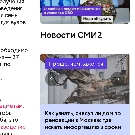
получения
аведения.
 и семь
 для вузов
Новости СМИ2
необходимо
ня — 27
Проще, чем кажется
, по
,
ь
редметам
.
чтобы
 100 тысяч
Как узнать, снесут ли дом по
ба, это
дарства при
реновации в Москве: где
овведение
ии: кто может
искать информацию и сроки
дила с
 какие нужны