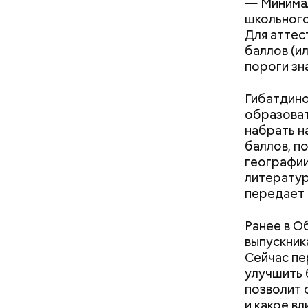
— Минимал
школьного
Для аттес
баллов (ил
пороги зн
Гибатдино
кабачок
образоват
петрушк
набрать н
чеснок;
баллов, п
оливков
географии
соль.
Фото: Shutt
литератур
передает
Ранее в О
выпускник
Сейчас пе
улучшить 
позволит 
и какое в