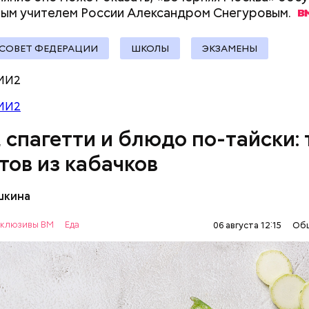
ыни
ным учителем России Александром
Снегуровым.
документы
СОВЕТ ФЕДЕРАЦИИ
ШКОЛЫ
ЭКЗАМЕНЫ
МИ2
МИ2
, спагетти и блюдо по-тайски: 
тов из кабачков
шкина
нты:
клюзивы ВМ
Еда
06 августа 12:15
Об
ОВОЩИ
РЕЦЕПТЫ