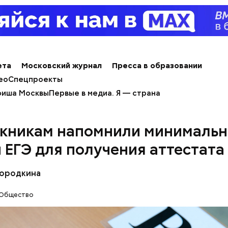
ным диабетом;
весом.
ти из кабачков
ета
Московский журнал
Пресса в образовании
ео
Спецпроекты
иша Москвы
Первые в медиа. Я — страна
кникам напомнили минималь
 ЕГЭ для получения аттестата
Бородкина
Общество