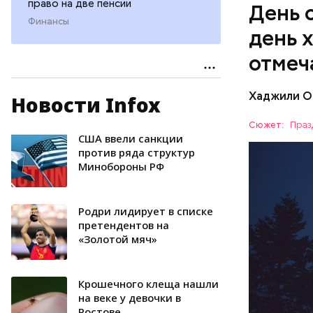
право на две пенсии
День 
Финансы
день 
отмеч
Хаджили О
Новости Infox
День соби
Персеиды,
Сюжет:
Праз
любители 
США ввели санкции
ЕДА
местность
против ряда структур
Минобороны РФ
невооруже
АСТРОНО
Родри лидирует в списке
претендентов на
«Золотой мяч»
Крошечного клеща нашли
на веке у девочки в
Ростове