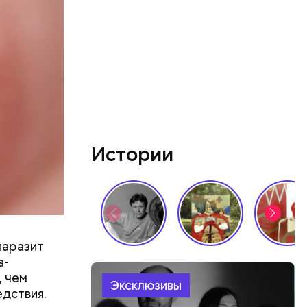
Истории
паразит
а-
, чем
Эксклюзивы
едствия.