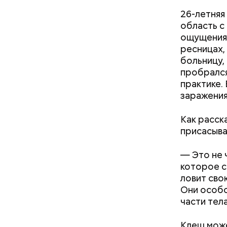
День «
26-летняя
область с
ощущения 
ресницах,
больницу,
пробрался
практике.
заражения
Как расск
День мали
присасыва
сочетания
только ма
— Это не 
ингредиен
которое с
самостоят
ловит сво
Они особо
части тела
Клещ може