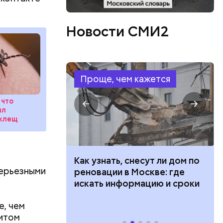
ий
Новости СМИ2
осемь
8». В этот
 и
ти.
Проще, чем кажется
 что
ил
 клещ
 100 тысяч
Как узнать, снесут ли дом по
серьезными
дарства при
реновации в Москве: где
ии: кто может
искать информацию и сроки
 какие нужны
е, чем
литом