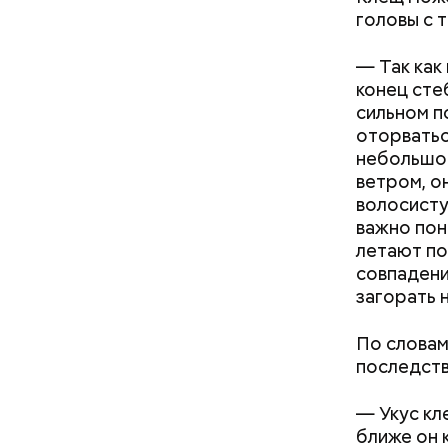
головы с 
Междунар
— Так как
философ Ж
конец сте
похожа на
сильном п
праздник 
оторватьс
философии
небольшое
ветром, о
волосисту
важно пон
летают по
совпадени
загорать н
По словам
последств
День м
— Укус кл
ближе он 