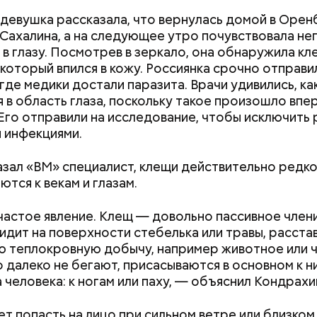
Счастье случается»
 девушка рассказала, что вернулась домой в Оре
 Сахалина, а на следующее утро почувствовала не
в глазу. Посмотрев в зеркало, она обнаружила кл
 который впился в кожу. Россиянка срочно отправи
 где медики достали паразита. Врачи удивились, ка
Дебошир и «гроза»
Маникюр кокош
 в область глаза, поскольку такое произошло впер
силовиков: кто такой Роберт
украшу: тренды
 Его отправили на исследование, чтобы исключить 
Гилман, которого просят
Москве летом 2
 инфекциями.
освободить США
азал «ВМ» специалист, клещи действительно редк
ны со сливками отмечается в США в честь вкусово
ются к векам и глазам.
 этой ягоды со сливками. В этот праздник люди ед
лину со сливками, но и другие десерты на основе э
частое явление. Клещ — довольно пассивное член
тов. Их можно купить в магазине или сделать
идит на поверхности стебелька или травы, расстав
ельно вместе со своими родными и близкими.
ю теплокровную добычу, например животное или ч
 далеко не бегают, присасываются в основном к 
 человека: к ногам или паху, — объяснил Кондрахи
т попасть на лицо при сильном ветре или близком