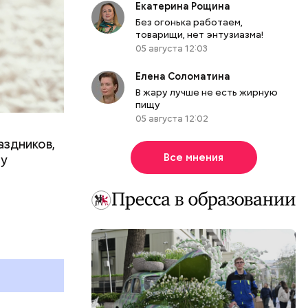
Екатерина Рощина
Без огонька работаем,
товарищи, нет энтузиазма!
05 августа 12:03
Елена Соломатина
В жару лучше не есть жирную
пищу
05 августа 12:02
аздников,
Все мнения
ту