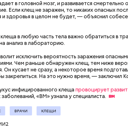
адает в головной мозг, и развивается смертельно 
ие. Если клещ не заражен, то никаких опасных пос
я и здоровья в целом не будет, — объяснил собес
 клеща в любую часть тела важно обратиться в тр
 на анализ в лабораторию.
ародный день бесконечности
волит исключить вероятность заражения опасным
иями. Чем раньше обнаружен клещ, тем ниже веро
я. Он кусает не сразу, а некоторое время подгота
бы закрепиться. На это нужно время, — заключил К
 укус инфицированного клеща
провоцирует развит
 заболеваний, «ВМ» узнала у
специалиста.
Е
ВРАЧИ
КЛЕЩИ
родный день холостяка все мужчины без пары вид
МИ2
узьями, устраивают вечеринки, играют в видеоигр