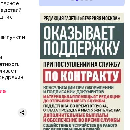
опасное
ледствий
едник
авмпункт и
и
ятность
вливает
ондрахин.
ие
ятся со
ы и