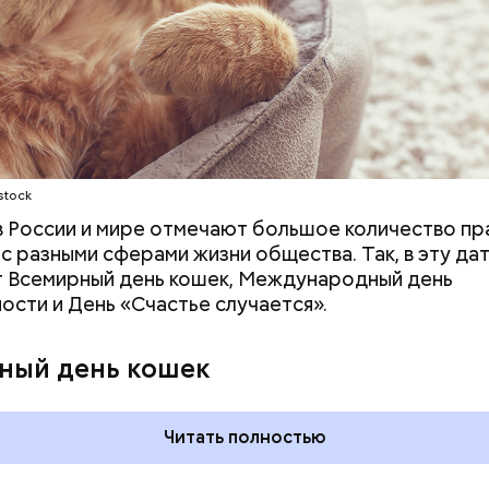
ародный день холостяка
stock
 в России и мире отмечают большое количество пр
 с разными сферами жизни общества. Так, в эту да
 Всемирный день кошек, Международный день
ости и День «Счастье случается».
ный день кошек
Читать полностью