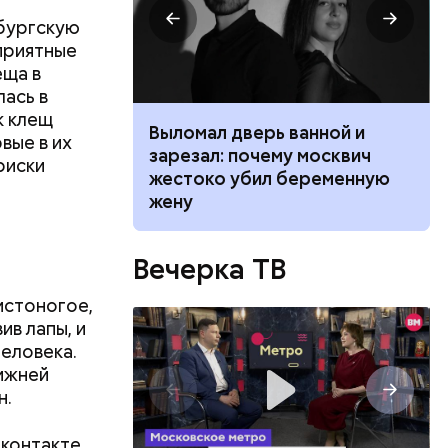
нбургскую
приятные
еща в
лась в
к клещ
ником
Выломал дверь ванной и
вые в их
 маникюра в
зарезал: почему москвич
риски
026
жестоко убил беременную
жену
о
го
Вечерка ТВ
ят не
тих двух
истоногое,
ив лапы, и
еловека.
нижней
н.
 контакте