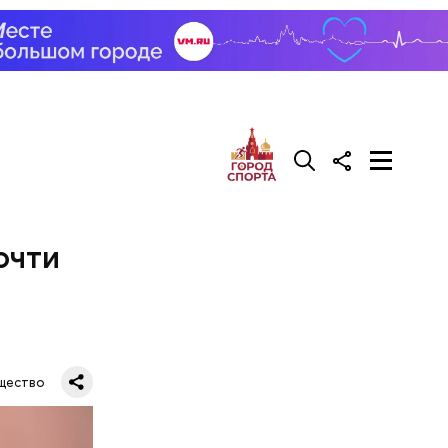
очти
вом
самом деле
вшись с
щество