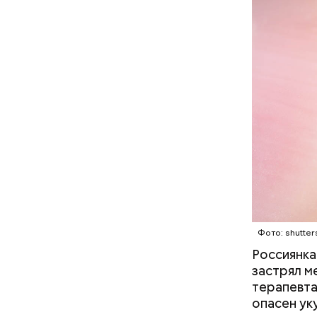
Фото: shutter
Россиянк
застрял м
терапевта
опасен ук