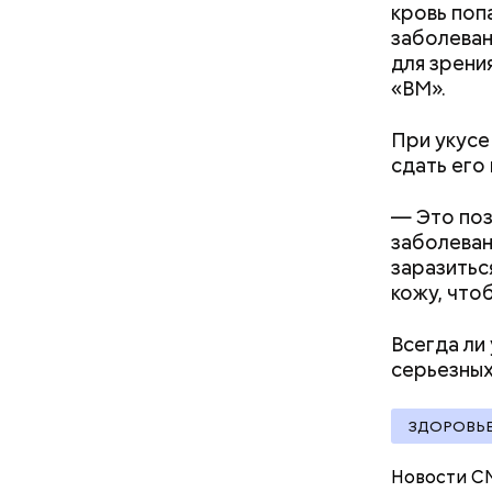
кровь поп
заболеван
для зрени
«ВМ».
При укусе
сдать его
Междун
— Это поз
заболеван
заразитьс
кожу, что
Всегда ли
серьезных
ЗДОРОВЬ
В Междуна
Новости С
своими др