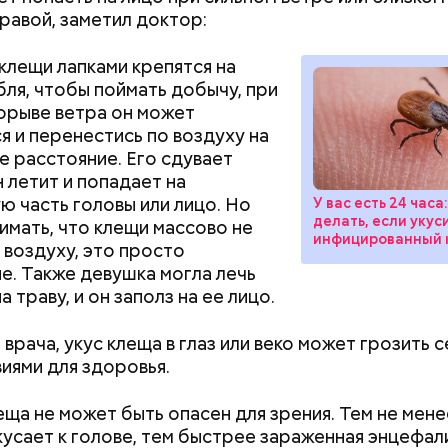
травой, заметил доктор:
одный день бесконечности придумал американск
 клещи лапками крепятся на
ан-Пьер Ади Феньо в 1987 году. Так как цифра в
бля, чтобы поймать добычу, при
 знак бесконечности, то и дата была выбрана «08.0
орыве ветра он может
организуются тематические лекции по математике
я и перенестись по воздуху на
, а также проводят выставки на тему бесконечнос
 расстояние. Его сдувает
н летит и попадает на
ю часть головы или лицо. Но
У вас есть 24 часа:
делать, если укус
имать, что клещи массово не
инфицированный
 воздуху, это просто
е. Также девушка могла лечь
а траву, и он заполз на ее лицо.
Как поменять батареи дома и
Как получить до
 врача, укус клеща в глаз или веко может грозить 
не получить штраф
рублей от госу
иями для здоровья.
трудной ситуац
алины со сливками
претендовать и
еща не может быть опасен для зрения. Тем не мене
документы
кусает к голове, тем быстрее зараженная энцефа