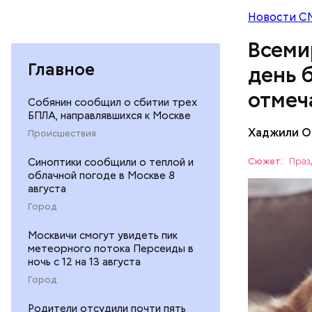
проводят 
Новости С
возможно,
Всеми
холостяка
Главное
день 
отмеч
Собянин сообщил о сбитии трех
БПЛА, направлявшихся к Москве
Хаджили О
Происшествия
Инициатор
фонд Anim
Синоптики сообщили о теплой и
Сюжет:
Праз
любовь и 
облачной погоде в Москве 8
ПРАЗДНИ
лакомство
августа
открывают
ПСИХОЛО
Город
магазины 
Москвичи смогут увидеть пик
метеорного потока Персеиды в
ночь с 12 на 13 августа
Город
Родители отсудили почти пять