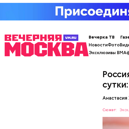
Вечерка ТВ
Газ
Новости
Фото
Вид
Эксклюзивы ВМ
Аф
Росси
сутки:
День «Сча
Анастасия
счастливы
кроется в
Сюжет:
Экск
другими л