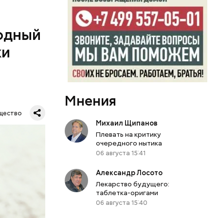
пока это
будут
одный
ки
Мнения
дународный
т свою
щество
бимое
Михаил Щипанов
ту
Плевать на критику
ачьи
очередного нытика
06 августа 15:41
Александр Лосото
Лекарство будущего:
таблетка-оригами
06 августа 15:40