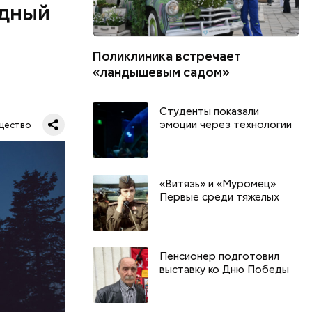
одный
Поликлиника встречает
«ландышевым садом»
Студенты показали
Все
эмоции через технологии
щество
род — в
«Витязь» и «Муромец».
Первые среди тяжелых
Пенсионер подготовил
выставку ко Дню Победы