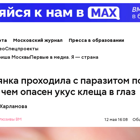
ета
Московский журнал
Пресса в образовании
ео
Спецпроекты
иша Москвы
Первые в медиа. Я — страна
янка проходила с паразитом п
 чем опасен укус клеща в глаз
стье случается» был инициирован Тайным общест
 Харламова
х людей, чтобы напомнить людям, что счастье на 
 мелочах. Отпраздновать этот день можно, подели
люзивы ВМ
12 мая 16:08
Об
юдьми счастливыми моментами из своей жизни.