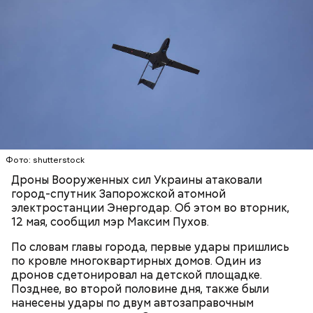
Видео: пресс-служба ГСУ СК по Московской области
— Мы съездили за витаминами, вернулись обратно,
поднялись домой. У него ухудшилось самочувствие
через сутки... Его увезли в больницу,
реанимировали, и там он скончался, — рассказывал
Фото: shutterstock
Миссюра на допросе.
Дроны Вооруженных сил Украины атаковали
город-спутник Запорожской атомной
электростанции Энергодар. Об этом во вторник,
12 мая, сообщил мэр Максим Пухов.
Родственники обналичивали деньги и возвращали
их Гасанову. А чтобы пользоваться деньгами и не
По словам главы города, первые удары пришлись
вызвать подозрений у налоговой, Гасанов либо
по кровле многоквартирных домов. Один из
распределял их между еще несколькими счетами,
дронов сдетонировал на детской площадке.
либо
покупал на них квартиры
.
Позднее, во второй половине дня, также были
нанесены удары по двум автозаправочным