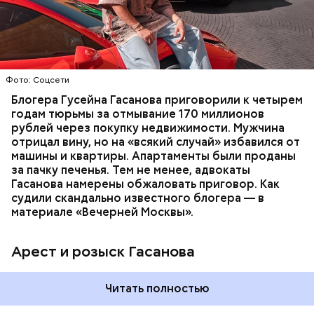
неуплате налогов и легализации преступных
доходов в особо крупном размере. В тот же день
НАЛОГИ
ПОИСК ЛЮДЕЙ
ДЕНЬГИ
МВД
мужчину
заочно арестовали
.
ГАСАН ГУСЕЙНОВ
Молодого человека задержали. На первом же
Фото: Соцсети
допросе он признался, что планировал отравить
только отчима. Тогда следователи посчитали, что
Блогера Гусейна Гасанова приговорили к четырем
мотивом преступления была квартира родителей,
годам тюрьмы за отмывание 170 миллионов
которая в случае их смерти перешла бы сыну. Но
рублей через покупку недвижимости. Мужчина
спустя несколько дней Миссюра заявил, что ранее
отрицал вину, но на «всякий случай» избавился от
уже травил других людей.
машины и квартиры. Апартаменты были проданы
за пачку печенья. Тем не менее, адвокаты
Гасанова намерены обжаловать приговор. Как
судили скандально известного блогера — в
материале «Вечерней Москвы».
Арест и розыск Гасанова
Началось расследование. В квартире потерпевших
Читать полностью
установили скрытую камеру видеонаблюдения. На