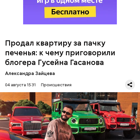
чем 170 миллионов рублей. Эти деньги он якобы
распределил между родственниками и
собственными счетами.
Продал квартиру за пачку
печенья: к чему приговорили
блогера Гусейна Гасанова
Александра Зайцева
Кто еще был жертвой Миссюры
04 августа 15:31
Происшествия
Фото: База розыска МВД РФ
В мае 2025 года МВД РФ объявило в
международный розыск
блогера Гусейна Гасанова.
В его отношении возбудили уголовное дело о