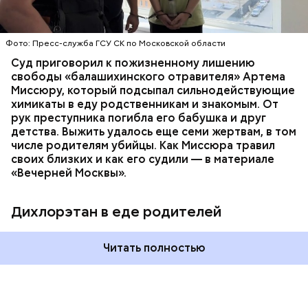
СЛЕДСТВЕННЫЙ КОМИТЕТ
ЭКСПЕРТИЗЫ
химикат дихлорэтан, который не мог попасть в
организм супругов случайно. То же самое вещество
нашли в еде, изъятой из квартиры пострадавших.
Фото: Пресс-служба ГСУ СК по Московской области
Суд приговорил к пожизненному лишению
свободы «балашихинского отравителя» Артема
Миссюру, который подсыпал сильнодействующие
химикаты в еду родственникам и знакомым. От
рук преступника погибла его бабушка и друг
детства. Выжить удалось еще семи жертвам, в том
числе родителям убийцы. Как Миссюра травил
своих близких и как его судили — в материале
«Вечерней Москвы».
Дихлорэтан в еде родителей
Читать полностью