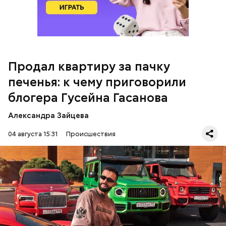
чем 170 миллионов рублей. Эти деньги он якобы
распределил между родственниками и
собственными счетами.
Продал квартиру за пачку
печенья: к чему приговорили
блогера Гусейна Гасанова
Александра Зайцева
Кто еще был жертвой Миссюры
04 августа 15:31
Происшествия
Фото: База розыска МВД РФ
В мае 2025 года МВД РФ объявило в
международный розыск
блогера Гусейна Гасанова.
В его отношении возбудили уголовное дело о