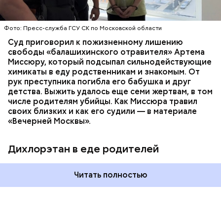
СЛЕДСТВЕННЫЙ КОМИТЕТ
ЭКСПЕРТИЗЫ
химикат дихлорэтан, который не мог попасть в
организм супругов случайно. То же самое вещество
нашли в еде, изъятой из квартиры пострадавших.
Фото: Пресс-служба ГСУ СК по Московской области
Суд приговорил к пожизненному лишению
свободы «балашихинского отравителя» Артема
Миссюру, который подсыпал сильнодействующие
химикаты в еду родственникам и знакомым. От
рук преступника погибла его бабушка и друг
детства. Выжить удалось еще семи жертвам, в том
числе родителям убийцы. Как Миссюра травил
своих близких и как его судили — в материале
«Вечерней Москвы».
Дихлорэтан в еде родителей
Читать полностью