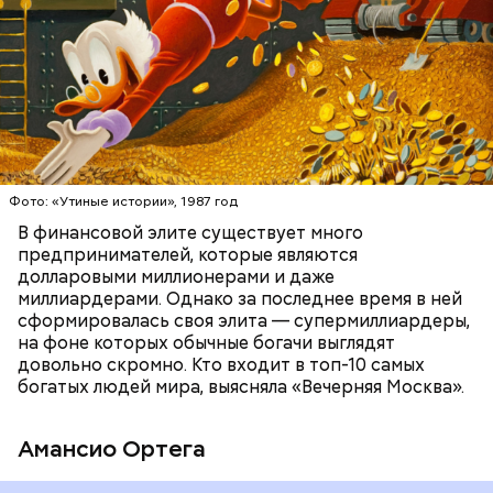
Фото: public domain
БОГАТСТВО
БИЗНЕС
ПРЕДПРИНИМАТЕЛИ
МИЛЛИАРДЕРЫ
ДЕНЬГИ
Люсиль Рандон (118 лет)
Фото: «Утиные истории», 1987 год
В финансовой элите существует много
предпринимателей, которые являются
долларовыми миллионерами и даже
Фото: Shutterstock
миллиардерами. Однако за последнее время в ней
сформировалась своя элита — супермиллиардеры,
на фоне которых обычные богачи выглядят
довольно скромно. Кто входит в топ-10 самых
богатых людей мира, выясняла «Вечерняя Москва».
Амансио Ортега
В 1991 году Тадзима потеряла мужа. А спустя 11 лет