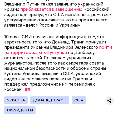
Владимир Путин также заявил, что украинский
кризис
приближается к завершению
. Российский
лидер подчеркнул, что США искренне стремятся к
урегулированию конфликта, но он прежде всего
Канэ Танака (119 лет)
является «делом России и Украины».
10 мая в СМИ появилась информация о том, что
вероятность того, что Дональд Трамп принудит
президента Украины Владимира Зеленского
пойти
на территориальные уступки
по Донбассу,
остается высокой. По словам украинских
Окружающие отмечали, что Носс была в здравом
журналистов, после того как секретаря совета
Он находился на посту менеджера, занимался
уме до конца жизни. Интересно, что когда в
национальной безопасности и обороны страны
наймом персонала и продажей продуктов. В 2000
Фото: Shutterstock
возрасте 117 лет ей сообщили, что она теперь
Рустема Умерова вызвали в США, украинский
году Балмер сменил Билла Гейтса на посту
является старейшим из ныне живущих людей,
лидер «не осмелился перечить» Трампу и
генерального директора. Им он оставался до 2014
женщина с улыбкой ответила: «Ну и что?». Сама
поддержал предложенное им перемирие с
года, после чего ушел с поста, но остался
Носс отмечала, что секрет ее долголетия
Россией.
держателем акций компании. Сейчас его состояние
заключается в постоянной двигательной
оценивается в 126 миллиардов долларов.
активности и отсутствии беспокойства по поводу
УКРАИНА
ДОНАЛЬД ТРАМП
США
возраста. Однако стоит отметить, что ей в том
Остров Сокотра, Йемен
числе повезло с генетикой: в роду женщины
ПРЕЗИДЕНТЫ
Сара Носс родилась в городе Голливуд
большое количество долгожителей. Сара не имела