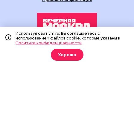
Используя сайт vm.ru, Вы соглашаетесь с
использованием файлов cookie, которые указаны в
Политике конфиденциальности
Издание создано при финансовой поддержке Департамента
средств массовой информации и рекламы города Москвы.
Хорошо
На сайте применяются рекомендательные технологии
(информационные технологии предоставления информации
на основе сбора, систематизации и анализа сведений,
относящихся к предпочтениям пользователей сети
«Интернет», находящихся на территории Российской
Федерации).
Сетевое издание "Вечерняя Москва" (18+) зарегистрировано
в Федеральной службе по надзору в сфере связи,
информационных технологий и массовых коммуникаций
(Роскомнадзор). Свидетельство о регистрации ЭЛ № ФС 77 -
90524 от 09.12.2025. Учредитель: АО "Редакция газеты
"Вечерняя Москва". Главный редактор
vm.ru
: Александр
Геннадьевич Глуходедов. Адрес редакции: 127015, г.Москва,
Бумажный пр-д, д. 14, стр. 2. Телефон:
+7(499)557-04-24
. Адрес
эл.почты:
edit@vm.ru
. Почта для связи с редакцией сайта:
news@vm.ru
.