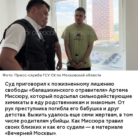
Все началось в июне, когда двое супругов
Видео: пресс-служба ГСУ СК по Московской области
обратились в местную больницу с жалобами на
плохое самочувствие. Врачи не смогли поставить
им точный диагноз, после чего анализы
потерпевших направили на экспертизу. В них
ОТРАВЛЕНИЯ
БАЛАШИХА
РОДИТЕЛИ
специалисты обнаружили сильнодействующий
СЛЕДСТВЕННЫЙ КОМИТЕТ
ЭКСПЕРТИЗЫ
химикат дихлорэтан, который не мог попасть в
организм супругов случайно. То же самое вещество
нашли в еде, изъятой из квартиры пострадавших.
Фото: Пресс-служба ГСУ СК по Московской области
Суд приговорил к пожизненному лишению
свободы «балашихинского отравителя» Артема
Миссюру, который подсыпал сильнодействующие
химикаты в еду родственникам и знакомым. От
рук преступника погибла его бабушка и друг
детства. Выжить удалось еще семи жертвам, в том
числе родителям убийцы. Как Миссюра травил
своих близких и как его судили — в материале
«Вечерней Москвы».