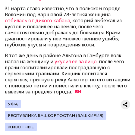
31 марта стало известно, что в польском городе
Воломин под Варшавой 78-летняя женщина
Родственники обналичивали деньги и возвращали
отбилась от дикого кабана
, который выбежал из
их Гасанову. А чтобы пользоваться деньгами и не
кустов и повалил ее на землю, после чего
вызвать подозрений у налоговой, Гасанов либо
самостоятельно добралась до больницы. Врачи
распределял их между еще несколькими счетами,
диагностировали у нее множественные ушибы,
либо
покупал на них квартиры
.
глубокие укусы и повреждения кожи.
В тот же день в районе Альтона в Гамбурге волк
напал на женщину и
укусил ее за лицо
, после чего
Следующим подопытным стал друг детства
врачи госпитализировали пострадавшую с
Миссюры Константин. 3 февраля того же года,
серьезными травмами. Хищник попытался
когда молодые люди ехали вместе в машине,
— Гасанов, являясь индивидуальным
скрыться, прыгнув в реку Альстер, но его вытащили
подозреваемый угостил приятеля морсом с
предпринимателем, осуществлял
с помощью петли и поместили в клетку, после чего
этиленгликолем. Через два дня Константин умер в
предпринимательскую деятельность в области
вывезли за пределы
города.
больнице.
продажи и размещения рекламы в социальных
сетях. С целью сокрытия своих доходов часть
УФА
денежных средств от спонсоров розыгрышей,
покупателей различных мотивационных курсов и
РЕСПУБЛИКА БАШКОРТОСТАН (БАШКИРИЯ)
прогнозов ставок на спорт Гасанов получал на
ЖИВОТНЫЕ
свои личные лицевые счета как физического лица, а
также на подконтрольные родственникам лицевые