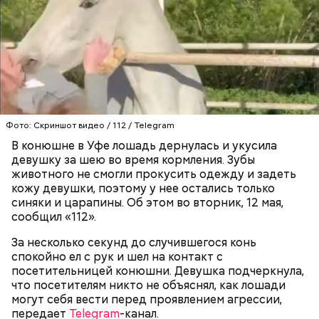
что яд могли добавить в бутылку
некие
недоброжелатели
.
Play
Video
Блогеру грозило до семи лет лишения свободы.
Фото: Скриншот видео / 112 / Telegram
В конюшне в Уфе лошадь дернулась и укусила
девушку за шею во время кормления. Зубы
животного не смогли прокусить одежду и задеть
кожу девушки, поэтому у нее остались только
синяки и царапины. Об этом во вторник, 12 мая,
Видео: пресс-служба ГСУ СК по Московской области
сообщил «112».
За несколько секунд до случившегося конь
— Мы съездили за витаминами, вернулись обратно,
спокойно ел с рук и шел на контакт с
поднялись домой. У него ухудшилось самочувствие
посетительницей конюшни. Девушка подчеркнула,
через сутки... Его увезли в больницу,
что посетителям никто не объяснял, как лошади
реанимировали, и там он скончался, — рассказывал
могут себя вести перед проявлением агрессии,
Миссюра на допросе.
передает
Telegram
-канал.