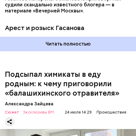
судили скандально известного блогера — в
материале «Вечерней Москвы».
Арест и розыск Гасанова
Началось расследование. В квартире потерпевших
Читать полностью
установили скрытую камеру видеонаблюдения. На
записи попал 25-летний сын потерпевших Артем
Миссюра, который тайно приходил в квартиру
матери и отчима и подсыпал им в еду химикаты.
Подсыпал химикаты в еду
Также отравленную пищу ела его младшая сестра.
родным: к чему приговорили
«балашихинского отравителя»
Play
Александра Зайцева
Video
Сюжет:
Эксклюзивы ВМ
24 июля 14:29
Происшествия