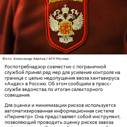
Праздник любви, или Ту бе-Ав, отмечается в
Израиле как местный аналог Дня святого
Валентина. Влюбленные в этот день делают друг
другу сюрпризы, дарят цветы и подарки,
устраивают свидания и признаются в своих
чувствах. Праздник уходит корнями в далекое
прошлое — во времена существования еврейской
традиции, когда девушки надевали белые платья и
водили хороводы в виноградниках, а юноши
искали себе невест.
Фото: Александр Авилов / АГН Москва
Роспотребнадзор совместно с пограничной
службой принял ряд мер для усиления контроля на
границе с целью недопущения ввоза хантавируса
«Андес» в Россию. Об этом сообщили в пресс-
службе ведомства по итогам селекторного
совещания.
Для оценки и минимизации рисков используется
автоматизированная информационная система
«Периметр». Она представляет собой инструмент,
Праздник любви
позволяющий проводить оценку рисков завоза