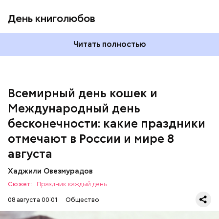
День книголюбов
Читать полностью
Всемирный день кошек и
Международный день бесконечности
Международный день
День малины со сливками
бесконечности: какие праздники
отмечают в России и мире 8
августа
Хаджили Овезмурадов
Сюжет:
Праздник каждый день
08 августа 00:01
Общество