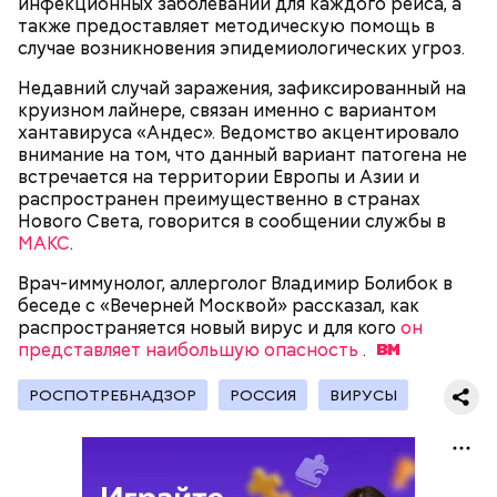
инфекционных заболеваний для каждого рейса, а
также предоставляет методическую помощь в
случае возникновения эпидемиологических угроз.
Недавний случай заражения, зафиксированный на
круизном лайнере, связан именно с вариантом
хантавируса «Андес». Ведомство акцентировало
внимание на том, что данный вариант патогена не
встречается на территории Европы и Азии и
распространен преимущественно в странах
Нового Света, говорится в сообщении службы в
МАКС
.
Врач-иммунолог, аллерголог Владимир Болибок в
День воздушных поцелуев отмечается с 1983 года.
беседе с «Вечерней Москвой» рассказал, как
В некоторых молодежных заведениях европейских
распространяется новый вирус и для кого
стран в этот праздник устраиваются
он
представляет наибольшую опасность
тематические вечеринки и флешмобы. Кроме того,
.
отпраздновать эту дату можно, отправив
воздушный поцелуй близкому человеку через
РОСПОТРЕБНАДЗОР
РОССИЯ
ВИРУСЫ
социальные сети и мессенджеры.
День «Счастье случается» был инициирован