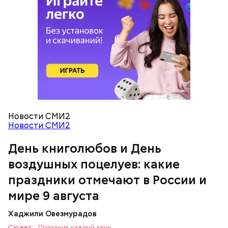
Тайным обществом счастливых людей, чтобы
напомнить людям, что счастье на самом деле
кроется в мелочах. Отпраздновать этот день
можно, поделившись с другими людьми
счастливыми моментами из своей жизни.
День воздушных поцелуев
Новости СМИ2
Новости СМИ2
День книголюбов и День
воздушных поцелуев: какие
праздники отмечают в России и
мире 9 августа
День «Счастье случается»
Хаджили Овезмурадов
Сюжет:
Праздник каждый день