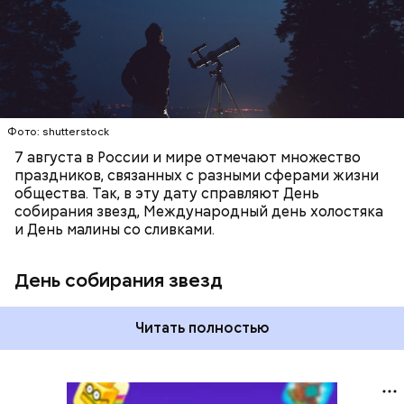
загрязнения и где можно невооруженным глазом
СЛАДОСТИ
АСТРОНОМИЯ
наблюдать за падающими звездами.
Фото: shutterstock
7 августа в России и мире отмечают множество
праздников, связанных с разными сферами жизни
общества. Так, в эту дату справляют День
собирания звезд, Международный день холостяка
и День малины со сливками.
День собирания звезд
Читать полностью