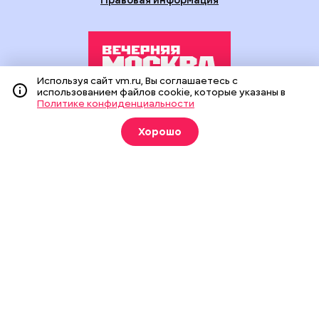
Используя сайт vm.ru, Вы соглашаетесь с
использованием файлов cookie, которые указаны в
Политике конфиденциальности
Издание создано при финансовой поддержке Департамента
средств массовой информации и рекламы города Москвы.
Хорошо
На сайте применяются рекомендательные технологии
(информационные технологии предоставления информации
на основе сбора, систематизации и анализа сведений,
относящихся к предпочтениям пользователей сети
«Интернет», находящихся на территории Российской
Федерации).
Сетевое издание "Вечерняя Москва" (18+) зарегистрировано
в Федеральной службе по надзору в сфере связи,
информационных технологий и массовых коммуникаций
(Роскомнадзор). Свидетельство о регистрации ЭЛ № ФС 77 -
90524 от 09.12.2025. Учредитель: АО "Редакция газеты
"Вечерняя Москва". Главный редактор
vm.ru
: Александр
Геннадьевич Глуходедов. Адрес редакции: 127015, г.Москва,
Бумажный пр-д, д. 14, стр. 2. Телефон:
+7(499)557-04-24
. Адрес
эл.почты:
edit@vm.ru
. Почта для связи с редакцией сайта:
news@vm.ru
.