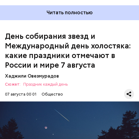
Читать полностью
Международный день холостяка
День собирания звезд и
Международный день холостяка:
какие праздники отмечают в
России и мире 7 августа
Хаджили Овезмурадов
Сюжет:
Праздник каждый день
07 августа 00:01
Общество
День собирания звезд учрежден в честь
метеорного потока Персеиды, который ежегодно
можно наблюдать в августе. Все любители
смотреть на звездопад 7 августа выезжают за
город — в местность, где нет светового
ЕДА
ПРАЗДНИКИ
ЗВЕЗДОПАД