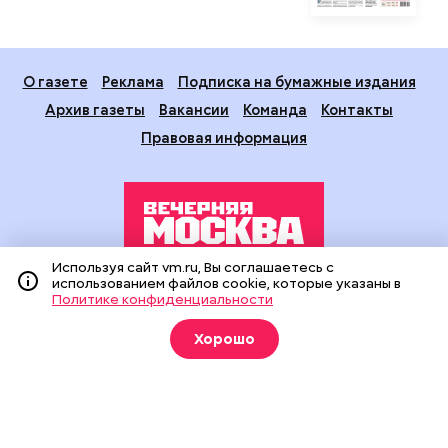
О газете
Реклама
Подписка на бумажные издания
Архив газеты
Вакансии
Команда
Контакты
Правовая информация
Используя сайт vm.ru, Вы соглашаетесь с
использованием файлов cookie, которые указаны в
Издание создано при финансовой поддержке Департамента
Политике конфиденциальности
средств массовой информации и рекламы города Москвы.
На сайте применяются рекомендательные технологии
Хорошо
(информационные технологии предоставления информации
на основе сбора, систематизации и анализа сведений,
относящихся к предпочтениям пользователей сети
«Интернет», находящихся на территории Российской
Федерации).
Сетевое издание "Вечерняя Москва" (18+) зарегистрировано