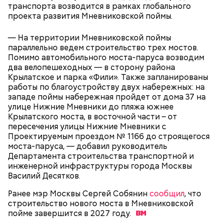
транспорта возводится в рамках глобального
проекта развития Мневниковской поймы.
В Московском государственном колледже
электромеханики и информационных технологий
— На территории Мневниковской поймы
обучают по профессии «Мастер вертикального
параллельно ведем строительство трех мостов.
транспорта». Здесь есть мастерская, где учат
Помимо автомобильного моста-паруса возводим
будущих электромехаников по лифтам.
два велопешеходных — в сторону района
Модернизировали также лабораторию
Крылатское и парка «Фили». Также запланированы
композитных материалов в Политехническом
работы по благоустройству двух набережных: на
колледже имени Н. Н. Годовикова. Там студенты
западе поймы набережная пройдет от дома 37 на
изготавливают детали из стеклоткани и
улице Нижние Мневники до пляжа южнее
углеволокна, проверяют их качество на новых
Крылатского моста, в восточной части – от
дефектоскопах и работают на лазерном и
пересечения улицы Нижние Мневники с
Все участники экскурсии отметили масштабы
гибочном станках с ЧПУ. Здесь же появился
Проектируемым проездом № 1166 до строящегося
пространства кинопарка и возможность
учебный комплекс с технологией дополненной
моста-паруса, — добавил руководитель
перемещаться из одной эпохи в другую.
реальности, который помогает студентам изучать
Департамента строительства транспортной и
устройство авиационных двигателей.
инженерной инфраструктуры города Москвы
Василий Десятков.
Ранее мэр Москвы Сергей Собянин
сообщил
, что
Мастерские и лаборатории колледжей, которые
строительство нового моста в Мневниковской
уже обновили, больше напоминают реальные
пойме завершится в 2027
году.
производственные площадки, нежели учебные