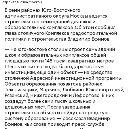
спортивных занятий и торжественных
строительства Москвы
мероприятий. По завершении строительства
В семи районах Юго-Восточного
Новые образовательные объекты появятся в
застройщик передаст здание городу.
административного округа Москвы ведется
шаговой доступности от жилых кварталов.
строительство семи зданий для школ и
Благодаря этому снизится нагрузка на
образовательных комплексов. Об этом сообщил
существующие учебные организации, обучение
глава столичного Комплекса градостроительной
будет проходить в комфортных условиях, появятся
СТРОИТЕЛЬСТВО
ВЛАДИМИР ЕФИМОВ
политики и строительства Владимир Ефимов.
новые образовательные возможности.
МОСКВА
— На юго-востоке столицы строят семь зданий
школ и образовательных комплексов общей
площадью почти 146 тысяч квадратных метров.
Шесть из них возводят благодаря частным
инвестициям, еще один объект — на средства
столичной Адресной инвестиционной программы.
Объекты образования появятся в районах
Текстильщики, Марьино, Люблино, Южнопортовый,
Рязанский, Нижегородский и Лефортово. В них
создадут более семи тысяч школьных и
дошкольных мест. После завершения
строительства объекты войдут в городскую
систему образования, — рассказал Владимир
Ефимов, чьи слова приводит пресс-служба