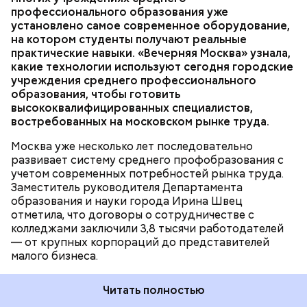
занимает не менее 70 процентов учебного
профессионального образования уже
времени, — рассказала она. — Чтобы повысить
установлено самое современное оборудование,
качество обучения, мы переоснастили полторы
ОБРАЗОВАНИЕ
МОСКВА
КОЛЛЕДЖИ
на котором студенты получают реальные
тысячи мастерских и лабораторий. Ирина Швец
практические навыки. «Вечерняя Москва» узнала,
сообщила, что к 2031 году планируется полностью
какие технологии используют сегодня городские
обновить инфраструктуру городских колледжей, в
учреждения среднего профессионального
том числе — построить семь новых, где будут
образования, чтобы готовить
обучаться более 60 тысяч студентов.
высококвалифицированных специалистов,
Возведение в Москве социальных объектов
востребованных на московском рынке труда.
соответствует целям и инициативам
национального проекта
«Инфраструктура для
Москва уже несколько лет последовательно
жизни»
.
развивает систему среднего профобразования с
учетом современных потребностей рынка труда.
Заместитель руководителя Департамента
— Увидев, как здесь все устроено, послушав
образования и науки города Ирина Швец
рассказы режиссеров, актеров, я по-другому стала
отметила, что договоры о сотрудничестве с
смотреть на кинематограф. Думаю, что мне было
колледжами заключили 3,8 тысячи работодателей
бы интересно побыть за кадром, например в
— от крупных корпораций до представителей
кресле режиссера, — рассказала она.
малого бизнеса.
Читать полностью