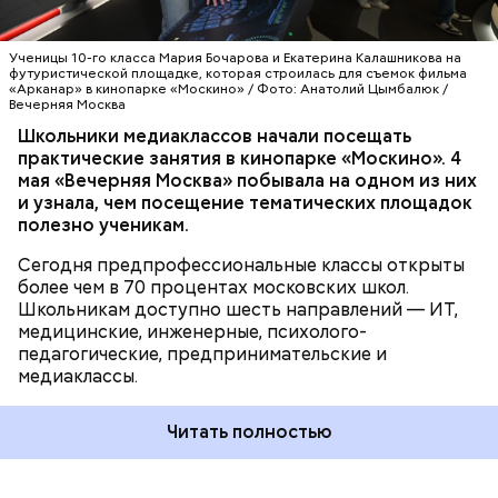
профессию, — отметила заместитель мэра Москвы
архитектурно-градостроительным решениям. Это
МОЛОДЕЖЬ
ОБРАЗОВАНИЕ
МОСКВА
по вопросам социального развития Анастасия
гарантирует качество и безопасность зданий при
ШКОЛЫ
МОСКИНО
Ракова. — Речь идет о полноценном погружении:
их дальнейшей эксплуатации.
Ученицы 10-го класса Мария Бочарова и Екатерина Калашникова на
ребята работают на реальных площадках вместе с
футуристической площадке, которая строилась для съемок фильма
«Арканар» в кинопарке «Москино» / Фото: Анатолий Цымбалюк /
действующими специалистами из интересующей
Вечерняя Москва
их сферы. Одно из направлений
Школьники медиаклассов начали посещать
предпрофессионального образования —
практические занятия в кинопарке «Москино». 4
медиаклассы, в которых сегодня учатся более
мая «Вечерняя Москва» побывала на одном из них
шести тысяч школьников.
и узнала, чем посещение тематических площадок
полезно ученикам.
Строительство объектов социальной
Сегодня предпрофессиональные классы открыты
инфраструктуры ведется под надзором
более чем в 70 процентах московских школ.
специалистов Мосгосстройнадзора.
Школьникам доступно шесть направлений — ИТ,
медицинские, инженерные, психолого-
педагогические, предпринимательские и
медиаклассы.
Читать полностью