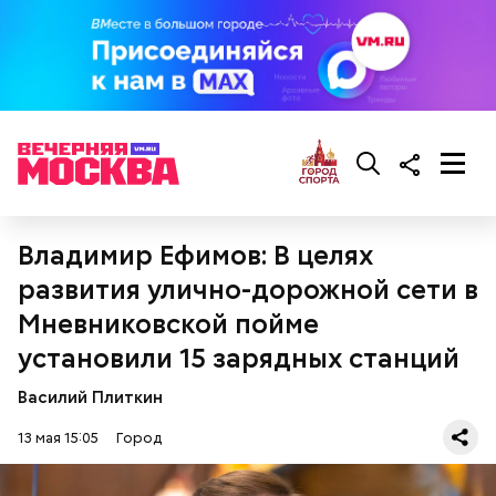
изучают системы отопления, водоснабжения и
электротехнику на учебных стендах, которые
полностью повторяют инженерные конструкции
реальных зданий.
СПРАВКА
Владимир Ефимов: В целях
развития улично-дорожной сети в
Мневниковской пойме
установили 15 зарядных станций
Реальные знания
Василий Плиткин
13 мая 15:05
Город
Кинопарк «Москино» — часть проекта мэра