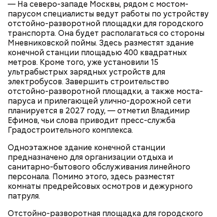
— На северо-западе Москвы, рядом с мостом-
парогенераторами, раскройными столами и
парусом специалисты ведут работы по устройству
манекенами. В колледже также открылась
отстойно-разворотной площадки для городского
лаборатория для бариста с профессиональными
транспорта. Она будет располагаться со стороны
кофемашинами и инструментами, где уже
Мневниковской поймы. Здесь разместят здание
занимаются более 500 студентов.
конечной станции площадью 400 квадратных
метров. Кроме того, уже установили 15
ультрабыстрых зарядных устройств для
электробусов. Завершить строительство
отстойно-разворотной площадки, а также моста-
паруса и прилегающей улично-дорожной сети
планируется в 2027 году, — отметил Владимир
Ефимов, чьи слова приводит пресс-служба
Градостроительного комплекса.
Одноэтажное здание конечной станции
предназначено для организации отдыха и
ПРЯМАЯ РЕЧЬ
санитарно-бытового обслуживания линейного
персонала. Помимо этого, здесь разместят
Лучшая техника
комнаты предрейсовых осмотров и дежурного
От новичка к профи:
Диплом по цене квартиры: из чего
патруля.
«Абилимпикс» помогает в
складывается стоимость
трудоустройстве москвичам с
обучения в вузах и какие
Отстойно-разворотная площадка для городского
особенностями здоровья
профессии будут престижными