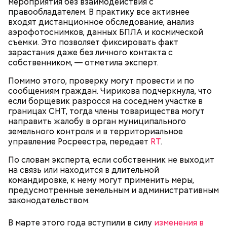
качественную тушенку брать не стоит. Она
мероприятия без взаимодействия с
и нарезанной веточкой тархуна.
непригодна для употребления и может стать
правообладателем. В практику все активнее
причиной развития ботулизма или других опасных
входят дистанционное обследование, анализ
инфекций.
аэрофотоснимков, данных БПЛА и космической
съемки. Это позволяет фиксировать факт
зарастания даже без личного контакта с
собственником, — отметила эксперт.
Помимо этого, проверку могут провести и по
сообщениям граждан. Чирикова подчеркнула, что
если борщевик разросся на соседнем участке в
границах СНТ, тогда члены товарищества могут
— Бывает тушенка, в которой много сала и
направить жалобу в орган муниципального
добавок, — ее нежелательно есть. Если эта тушенка
земельного контроля и в территориальное
Диетолог Русакова рассказала,
— Затем достать подпекшийся до темного цвета
— просто мясо или даже домашнего
управление Росреестра, передает
RT
.
что должно быть в составе
перец с углей и переложить его в пакет, чтобы
приготовления, то один-два раза в неделю она
крабовых палочек
— Из указанных мною объемов у вас должно
кожица стала мягкой. После необходимо снять эту
может присутствовать в рационе, — подчеркнула
По словам эксперта, если собственник не выходит
получиться три кулича среднего размера. Выпекать
кожицу с овоща и нарезать. Далее готовые лук,
специалист.
Диетолог Соломатина объяснила,
на связь или находится в длительной
их нужно при температуре 180 градусов около 40
баклажан и кабачок разрезать пополам, а помидор
как без вреда для здоровья выйти
командировке, к нему могут применить меры,
минут.
— на крупные дольки, — рассказал собеседник
из Великого поста
предусмотренные земельным и административным
«ВМ».
законодательством.
В марте этого года вступили в силу
изменения в