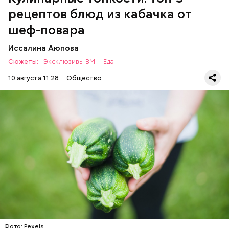
рецептов блюд из кабачка от
шеф-повара
Иссалина Аюпова
Сюжеты:
Эксклюзивы ВМ
Еда
10 августа 11:28
Общество
Что понадобится:
Ингредиенты
ЕДА
РЕЦЕПТЫ
Фото: Pexels