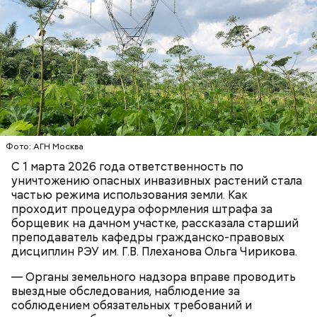
— Для сервировки салата необходимо выложить
все ингредиенты в чашу, поджарить слайсы сыра
на сковороде и выложить их на салат, — дополнил
Если после вскрытия переложить тушенку в
Белькович.
другую посуду, она не будет портиться сутки или
двое, добавила Русакова. В противном случае при
вскрытии происходят процессы окисления, и
металлическая упаковка начинает оказывать
негативное влияние на мясо, заключила специалист.
Фото: АГН Москва
С 1 марта 2026 года ответственность по
уничтожению опасных инвазивных растений стала
частью режима использования земли. Как
проходит процедура оформления штрафа за
борщевик на дачном участке, рассказала старший
преподаватель кафедры гражданско-правовых
дисциплин РЭУ им. Г.В. Плеханова Ольга Чирикова.
По словам врача, тушенка полезнее колбасы,
потому что является отварным и герметично
— Органы земельного надзора вправе проводить
Глазурь
упакованным продуктом. Однако если на упаковке
выездные обследования, наблюдение за
Для заправки нужно мелко нарезать чеснок и
есть повреждения, то в таком случае даже
соблюдением обязательных требований и
смешать его с уксусом, оливковым маслом, сахаром