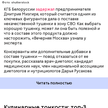
100 граммов сока апельсина и столовая ложка
Фото: shutterstock
цедры;
КГБ Белоруссии
задержал
предпринимателя
350 граммов муки;
Дмитрия Мизгиря, который считается одним из
2 чайных ложки разрыхлителя;
ключевых фигурантов дела о поставке
150 граммов изюма.
некачественной тушенки в зону СВО. Как выбрать
хорошую тушенку, может ли она быть полезной и
что в составе этого продукта должно
насторожить, «Вечерняя Москва» узнала у
эксперта.
Консерванты или дополнительные добавки в
составе тушенки — повод отказаться от ее
Кабачок — 1 шт.
покупки, рассказала врач-диетолог, кандидат
Желтый болгарский перец — 1 шт.
медицинских наук, член национальной ассоциации
Красный болгарский перец — 1 шт.
диетологов и нутрициологов Дарья Русакова.
Зеленый перец — 1 шт.
Для кулича понадобится:
Красный лук — 1 шт.
Баклажан — 1 шт.
Читать полностью
Помидор — 2 шт.
Сыр адыгейский —200 гр.
Соль по вкусу.
Кулинарные тонкости: топ-3