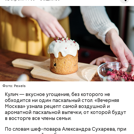
Первый необычный рецепт кулича несколько
отличается от классической рецептуры, так как
содержит нестандартную начинку:
ПРАЗДНИКИ
РЕЦЕПТЫ
ПАСХА
Фото: Pexels
Кулич — вкусное угощение, без которого не
обходится ни один пасхальный стол. «Вечерняя
Москва» узнала рецепт самой воздушной и
ароматной пасхальной выпечки, от которой будут
в восторге все члены семьи.
По словам шеф-повара Александра Сухарева, при