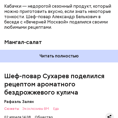
Кабачки — недорогой сезонный продукт, который
можно приготовить вкусно, если знать некоторые
тонкости. Шеф-повар Александр Белькович в
беседе с «Вечерней Москвой» поделился своими
любимыми рецептами.
Мангал-салат
— Этот вариант кулича не содержит дрожжей,
Читать полностью
поэтому люди, которые любят сидеть на диете,
оценят его.
Шеф-повар Сухарев поделился
рецептом ароматного
бездрожжевого кулича
Рафаэль Залян
Сюжеты:
Эксклюзивы ВМ
Еда
02 апреля 14:08
Общество