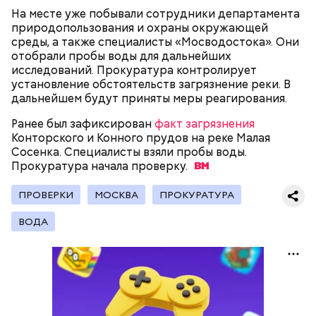
их Гасанову. А чтобы пользоваться деньгами и не
На месте уже побывали сотрудники департамента
вызвать подозрений у налоговой, Гасанов либо
природопользования и охраны окружающей
распределял их между еще несколькими счетами,
среды, а также специалисты «Мосводостока». Они
либо
покупал на них квартиры
.
отобрали пробы воды для дальнейших
исследований. Прокуратура контролирует
установление обстоятельств загрязнение реки. В
дальнейшем будут приняты меры реагирования.
Следующим подопытным стал друг детства
Миссюры Константин. 3 февраля того же года,
Ранее был зафиксирован
факт загрязнения
когда молодые люди ехали вместе в машине,
— Гасанов, являясь индивидуальным
Конторского и Конного прудов на реке Малая
подозреваемый угостил приятеля морсом с
предпринимателем, осуществлял
Сосенка. Специалисты взяли пробы воды.
этиленгликолем. Через два дня Константин умер в
предпринимательскую деятельность в области
Прокуратура начала
проверку.
больнице.
продажи и размещения рекламы в социальных
сетях. С целью сокрытия своих доходов часть
ПРОВЕРКИ
МОСКВА
ПРОКУРАТУРА
денежных средств от спонсоров розыгрышей,
покупателей различных мотивационных курсов и
ВОДА
прогнозов ставок на спорт Гасанов получал на
свои личные лицевые счета как физического лица, а
также на подконтрольные родственникам лицевые
счета, — пояснили в
московской прокуратуре
.
Первой жертвой Миссюры была его девушка.
Именно на ней молодой человек впервые испытал