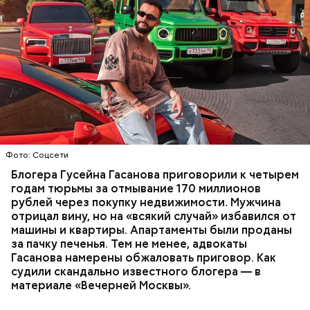
Фото: База розыска МВД РФ
В мае 2025 года МВД РФ объявило в
международный розыск
блогера Гусейна Гасанова.
В его отношении возбудили уголовное дело о
неуплате налогов и легализации преступных
доходов в особо крупном размере. В тот же день
НАЛОГИ
ПОИСК ЛЮДЕЙ
ДЕНЬГИ
МВД
мужчину
заочно арестовали
.
ГАСАН ГУСЕЙНОВ
Молодого человека задержали. На первом же
Фото: Соцсети
допросе он признался, что планировал отравить
только отчима. Тогда следователи посчитали, что
Блогера Гусейна Гасанова приговорили к четырем
мотивом преступления была квартира родителей,
годам тюрьмы за отмывание 170 миллионов
которая в случае их смерти перешла бы сыну. Но
рублей через покупку недвижимости. Мужчина
спустя несколько дней Миссюра заявил, что ранее
отрицал вину, но на «всякий случай» избавился от
уже травил других людей.
машины и квартиры. Апартаменты были проданы
за пачку печенья. Тем не менее, адвокаты
Гасанова намерены обжаловать приговор. Как
судили скандально известного блогера — в
материале «Вечерней Москвы».