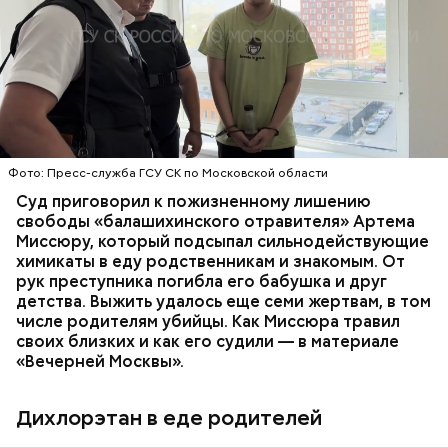
Все началось в июне, когда двое супругов
Видео: пресс-служба ГСУ СК по Московской области
обратились в местную больницу с жалобами на
плохое самочувствие. Врачи не смогли поставить
им точный диагноз, после чего анализы
потерпевших направили на экспертизу. В них
ОТРАВЛЕНИЯ
БАЛАШИХА
РОДИТЕЛИ
специалисты обнаружили сильнодействующий
СЛЕДСТВЕННЫЙ КОМИТЕТ
ЭКСПЕРТИЗЫ
химикат дихлорэтан, который не мог попасть в
организм супругов случайно. То же самое вещество
нашли в еде, изъятой из квартиры пострадавших.
Фото: Пресс-служба ГСУ СК по Московской области
Суд приговорил к пожизненному лишению
свободы «балашихинского отравителя» Артема
Миссюру, который подсыпал сильнодействующие
химикаты в еду родственникам и знакомым. От
рук преступника погибла его бабушка и друг
детства. Выжить удалось еще семи жертвам, в том
числе родителям убийцы. Как Миссюра травил
своих близких и как его судили — в материале
«Вечерней Москвы».
Дихлорэтан в еде родителей