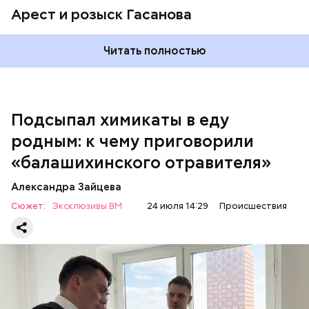
Арест и розыск Гасанова
Началось расследование. В квартире потерпевших
Читать полностью
установили скрытую камеру видеонаблюдения. На
записи попал 25-летний сын потерпевших Артем
Миссюра, который тайно приходил в квартиру
матери и отчима и подсыпал им в еду химикаты.
Подсыпал химикаты в еду
Также отравленную пищу ела его младшая сестра.
родным: к чему приговорили
«балашихинского отравителя»
Play
Александра Зайцева
Video
Сюжет:
Эксклюзивы ВМ
24 июля 14:29
Происшествия