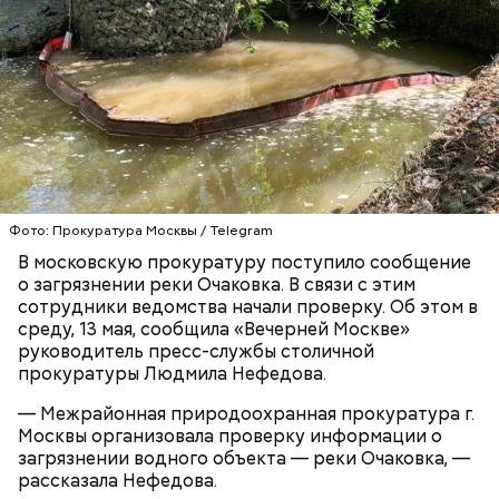
Video
Блогеру грозило до семи лет лишения свободы.
Фото: Прокуратура Москвы / Telegram
Видео: пресс-служба ГСУ СК по Московской области
В московскую прокуратуру поступило сообщение
о загрязнении реки Очаковка. В связи с этим
сотрудники ведомства начали проверку. Об этом в
— Мы съездили за витаминами, вернулись обратно,
среду, 13 мая, сообщила «Вечерней Москве»
поднялись домой. У него ухудшилось самочувствие
руководитель пресс-службы столичной
через сутки... Его увезли в больницу,
прокуратуры Людмила Нефедова.
реанимировали, и там он скончался, — рассказывал
Миссюра на допросе.
— Межрайонная природоохранная прокуратура г.
Москвы организовала проверку информации о
загрязнении водного объекта — реки Очаковка, —
рассказала Нефедова.
Родственники обналичивали деньги и возвращали