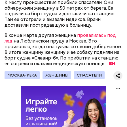
К месту происшествия прибыли спасатели. Они
либо
покупал на них квартиры
.
обнаружили женщину в 50 метрах от берега. Ее
подняли на борт судна и доставили на станцию.
Там ее отогрели и вызвали медиков. Врачи
доставили пострадавшую в больницу.
Следующим подопытным стал друг детства
Миссюры Константин. 3 февраля того же года,
В конце марта другая женщина
провалилась под
когда молодые люди ехали вместе в машине,
лед
на Люблинском пруду в Москве. Это
— Гасанов, являясь индивидуальным
подозреваемый угостил приятеля морсом с
произошло, когда она гуляла со своим доберманом.
предпринимателем, осуществлял
этиленгликолем. Через два дня Константин умер в
В итоге женщину женщину и ее собаку подняли на
предпринимательскую деятельность в области
больнице.
борт судна «Славир-6». По прибытии на станцию
продажи и размещения рекламы в социальных
ее согрели и оказали медицинскую помощь.
сетях. С целью сокрытия своих доходов часть
денежных средств от спонсоров розыгрышей,
покупателей различных мотивационных курсов и
МОСКВА-РЕКА
ЖЕНЩИНЫ
СПАСАТЕЛИ
прогнозов ставок на спорт Гасанов получал на
свои личные лицевые счета как физического лица, а
также на подконтрольные родственникам лицевые
счета, — пояснили в
московской прокуратуре
.
Первой жертвой Миссюры была его девушка.
Именно на ней молодой человек впервые испытал
химикаты, купленные в интернет-магазине. 13
января 2024 года он подсыпал дихлорэтан в
коктейль возлюбленной, отчего у нее случился