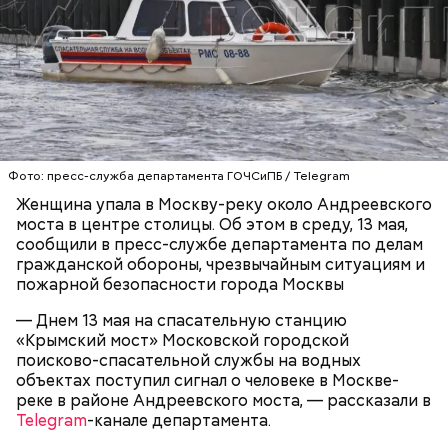
Блогеру грозило до семи лет лишения свободы.
Видео: пресс-служба ГСУ СК по Московской области
Фото: пресс-служба департамента ГОЧСиПБ / Telegram
Женщина упала в Москву-реку около Андреевского
моста в центре столицы. Об этом в среду, 13 мая,
— Мы съездили за витаминами, вернулись обратно,
сообщили в пресс-службе департамента по делам
поднялись домой. У него ухудшилось самочувствие
гражданской обороны, чрезвычайным ситуациям и
через сутки... Его увезли в больницу,
пожарной безопасности города Москвы
реанимировали, и там он скончался, — рассказывал
Миссюра на допросе.
— Днем 13 мая на спасательную станцию
«Крымский мост» Московской городской
поисково-спасательной службы на водных
объектах поступил сигнал о человеке в Москве-
Родственники обналичивали деньги и возвращали
реке в районе Андреевского моста, — рассказали в
их Гасанову. А чтобы пользоваться деньгами и не
Telegram
-канале департамента.
вызвать подозрений у налоговой, Гасанов либо
распределял их между еще несколькими счетами,