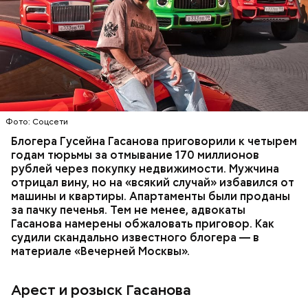
В мае 2025 года МВД РФ объявило в
международный розыск
блогера Гусейна Гасанова.
В его отношении возбудили уголовное дело о
неуплате налогов и легализации преступных
доходов в особо крупном размере. В тот же день
НАЛОГИ
ПОИСК ЛЮДЕЙ
ДЕНЬГИ
МВД
мужчину
заочно арестовали
.
ГАСАН ГУСЕЙНОВ
Молодого человека задержали. На первом же
Фото: Соцсети
допросе он признался, что планировал отравить
только отчима. Тогда следователи посчитали, что
Блогера Гусейна Гасанова приговорили к четырем
мотивом преступления была квартира родителей,
годам тюрьмы за отмывание 170 миллионов
которая в случае их смерти перешла бы сыну. Но
рублей через покупку недвижимости. Мужчина
спустя несколько дней Миссюра заявил, что ранее
отрицал вину, но на «всякий случай» избавился от
уже травил других людей.
машины и квартиры. Апартаменты были проданы
за пачку печенья. Тем не менее, адвокаты
Гасанова намерены обжаловать приговор. Как
судили скандально известного блогера — в
материале «Вечерней Москвы».
Арест и розыск Гасанова