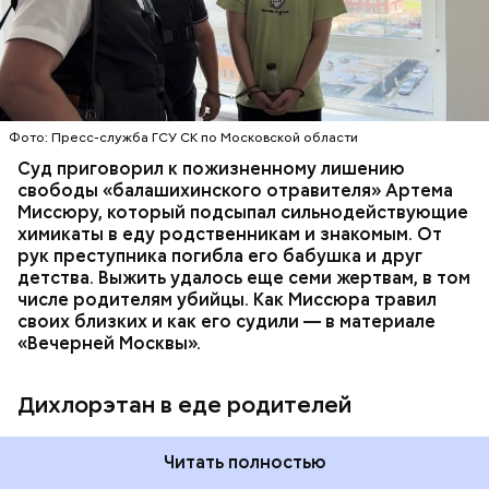
плохое самочувствие. Врачи не смогли поставить
им точный диагноз, после чего анализы
потерпевших направили на экспертизу. В них
ОТРАВЛЕНИЯ
БАЛАШИХА
РОДИТЕЛИ
специалисты обнаружили сильнодействующий
СЛЕДСТВЕННЫЙ КОМИТЕТ
ЭКСПЕРТИЗЫ
химикат дихлорэтан, который не мог попасть в
организм супругов случайно. То же самое вещество
нашли в еде, изъятой из квартиры пострадавших.
Фото: Пресс-служба ГСУ СК по Московской области
Суд приговорил к пожизненному лишению
свободы «балашихинского отравителя» Артема
Миссюру, который подсыпал сильнодействующие
химикаты в еду родственникам и знакомым. От
рук преступника погибла его бабушка и друг
детства. Выжить удалось еще семи жертвам, в том
числе родителям убийцы. Как Миссюра травил
своих близких и как его судили — в материале
«Вечерней Москвы».
Дихлорэтан в еде родителей
Читать полностью