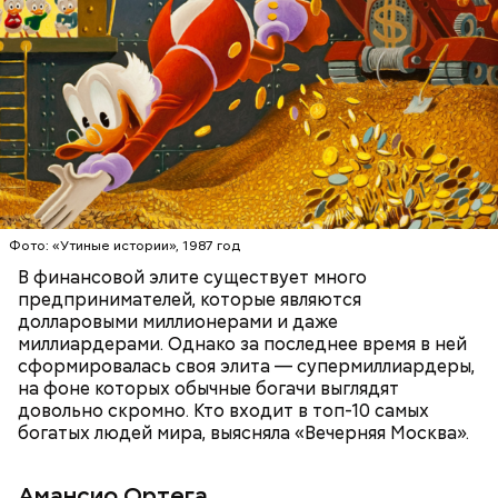
стильную одежду по доступным ценам.
Фото: public domain
БОГАТСТВО
БИЗНЕС
ПРЕДПРИНИМАТЕЛИ
МИЛЛИАРДЕРЫ
ДЕНЬГИ
Люсиль Рандон (118 лет)
Фото: «Утиные истории», 1987 год
В финансовой элите существует много
предпринимателей, которые являются
долларовыми миллионерами и даже
Фото: Shutterstock
миллиардерами. Однако за последнее время в ней
сформировалась своя элита — супермиллиардеры,
на фоне которых обычные богачи выглядят
довольно скромно. Кто входит в топ-10 самых
богатых людей мира, выясняла «Вечерняя Москва».
Амансио Ортега