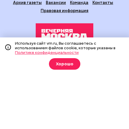
Архив газеты
Вакансии
Команда
Контакты
Правовая информация
Используя сайт vm.ru, Вы соглашаетесь с
использованием файлов cookie, которые указаны в
Политике конфиденциальности
Издание создано при финансовой поддержке Департамента
средств массовой информации и рекламы города Москвы.
Хорошо
На сайте применяются рекомендательные технологии
(информационные технологии предоставления информации
на основе сбора, систематизации и анализа сведений,
относящихся к предпочтениям пользователей сети
«Интернет», находящихся на территории Российской
Федерации).
Сетевое издание "Вечерняя Москва" (18+) зарегистрировано
в Федеральной службе по надзору в сфере связи,
информационных технологий и массовых коммуникаций
(Роскомнадзор). Свидетельство о регистрации ЭЛ № ФС 77 -
90524 от 09.12.2025. Учредитель: АО "Редакция газеты
"Вечерняя Москва". Главный редактор
vm.ru
: Александр
Геннадьевич Глуходедов. Адрес редакции: 127015, г.Москва,