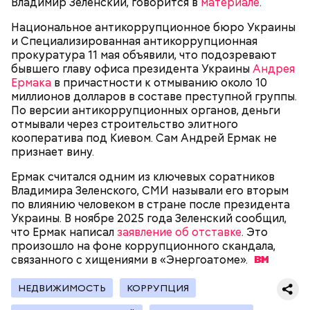
Сергей Брин
Владимир Зеленский, говорится в
материале
.
кровью дракона. Они же используют ее в
медицинских целях и красят ей ткань и волосы.
Национальное антикоррупционное бюро Украины
и Специализированная антикоррупционная
прокуратура 11 мая объявили, что подозревают
бывшего главу офиса президента Украины
Андрея
Ермака
в причастности к отмыванию около 10
Канэ Танака (119 лет)
миллионов долларов в составе преступной группы.
По версии антикоррупционных органов, деньги
отмывали через строительство элитного
кооператива под Киевом. Сам Андрей Ермак не
признает вину.
Ермак считался одним из ключевых соратников
Владимира Зеленского, СМИ называли его вторым
Окружающие отмечали, что Носс была в здравом
Он находился на посту менеджера, занимался
по влиянию человеком в стране после президента
уме до конца жизни. Интересно, что когда в
наймом персонала и продажей продуктов. В 2000
Фото: Shutterstock
Украины. В ноябре 2025 года Зеленский сообщил,
возрасте 117 лет ей сообщили, что она теперь
году Балмер сменил Билла Гейтса на посту
что Ермак написал
заявление об отставке
. Это
является старейшим из ныне живущих людей,
генерального директора. Им он оставался до 2014
произошло на фоне коррупционного скандала,
женщина с улыбкой ответила: «Ну и что?». Сама
года, после чего ушел с поста, но остался
связанного с хищениями в
«Энергоатоме».
Носс отмечала, что секрет ее долголетия
держателем акций компании. Сейчас его состояние
заключается в постоянной двигательной
оценивается в 126 миллиардов долларов.
активности и отсутствии беспокойства по поводу
НЕДВИЖИМОСТЬ
КОРРУПЦИЯ
возраста. Однако стоит отметить, что ей в том