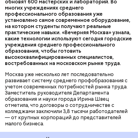
обновят 600 мастерских и лабораторий. Во
киношники работают многозадачно, что отлично
образовательные программы, а практика теперь
многих учреждениях среднего
подошло бы ей по складу ума и характера.
занимает не менее 70 процентов учебного
профессионального образования уже
времени, — рассказала она. — Чтобы повысить
установлено самое современное оборудование,
качество обучения, мы переоснастили полторы
ОБРАЗОВАНИЕ
МОСКВА
КОЛЛЕДЖИ
на котором студенты получают реальные
тысячи мастерских и лабораторий. Ирина Швец
практические навыки. «Вечерняя Москва» узнала,
сообщила, что к 2031 году планируется полностью
какие технологии используют сегодня городские
обновить инфраструктуру городских колледжей, в
учреждения среднего профессионального
том числе — построить семь новых, где будут
образования, чтобы готовить
обучаться более 60 тысяч студентов.
высококвалифицированных специалистов,
востребованных на московском рынке труда.
Москва уже несколько лет последовательно
развивает систему среднего профобразования с
учетом современных потребностей рынка труда.
Заместитель руководителя Департамента
— Увидев, как здесь все устроено, послушав
образования и науки города Ирина Швец
рассказы режиссеров, актеров, я по-другому стала
отметила, что договоры о сотрудничестве с
смотреть на кинематограф. Думаю, что мне было
колледжами заключили 3,8 тысячи работодателей
бы интересно побыть за кадром, например в
— от крупных корпораций до представителей
кресле режиссера, — рассказала она.
малого бизнеса.