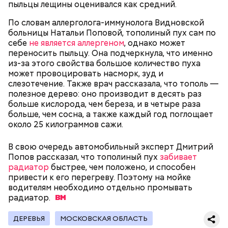
трудоустройстве москвичам с
обучения в вузах и какие
пыльцы лещины оценивался как средний.
особенностями здоровья
профессии будут престижными
По словам аллерголога-иммунолога Видновской
больницы Натальи Поповой, тополиный пух сам по
В Московском государственном колледже
себе
не является аллергеном
, однако может
электромеханики и информационных технологий
переносить пыльцу. Она подчеркнула, что именно
обучают по профессии «Мастер вертикального
из-за этого свойства большое количество пуха
транспорта». Здесь есть мастерская, где учат
может провоцировать насморк, зуд и
будущих электромехаников по лифтам.
слезотечение. Также врач рассказала, что тополь —
Модернизировали также лабораторию
полезное дерево: оно производит в десять раз
композитных материалов в Политехническом
больше кислорода, чем береза, и в четыре раза
колледже имени Н. Н. Годовикова. Там студенты
больше, чем сосна, а также каждый год поглощает
изготавливают детали из стеклоткани и
около 25 килограммов сажи.
углеволокна, проверяют их качество на новых
дефектоскопах и работают на лазерном и
В свою очередь автомобильный эксперт Дмитрий
Все участники экскурсии отметили масштабы
гибочном станках с ЧПУ. Здесь же появился
Попов рассказал, что тополиный пух
забивает
пространства кинопарка и возможность
учебный комплекс с технологией дополненной
радиатор
быстрее, чем положено, и способен
перемещаться из одной эпохи в другую.
реальности, который помогает студентам изучать
привести к его перегреву. Поэтому на мойке
устройство авиационных двигателей.
водителям необходимо отдельно промывать
радиатор.
Мастерские и лаборатории колледжей, которые
ДЕРЕВЬЯ
МОСКОВСКАЯ ОБЛАСТЬ
уже обновили, больше напоминают реальные