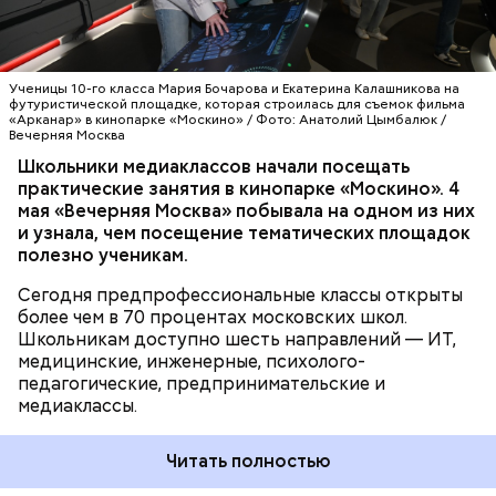
знакомятся с основами кинопроизводства.
практический опыт и осознанно выбрать будущую
профессию, — отметила заместитель мэра Москвы
МОЛОДЕЖЬ
ОБРАЗОВАНИЕ
МОСКВА
по вопросам социального развития Анастасия
ШКОЛЫ
МОСКИНО
Ракова. — Речь идет о полноценном погружении:
Ученицы 10-го класса Мария Бочарова и Екатерина Калашникова на
ребята работают на реальных площадках вместе с
футуристической площадке, которая строилась для съемок фильма
«Арканар» в кинопарке «Москино» / Фото: Анатолий Цымбалюк /
действующими специалистами из интересующей
Вечерняя Москва
их сферы. Одно из направлений
Школьники медиаклассов начали посещать
предпрофессионального образования —
практические занятия в кинопарке «Москино». 4
медиаклассы, в которых сегодня учатся более
мая «Вечерняя Москва» побывала на одном из них
шести тысяч школьников.
и узнала, чем посещение тематических площадок
полезно ученикам.
Сегодня предпрофессиональные классы открыты
более чем в 70 процентах московских школ.
Школьникам доступно шесть направлений — ИТ,
медицинские, инженерные, психолого-
педагогические, предпринимательские и
медиаклассы.
Читать полностью