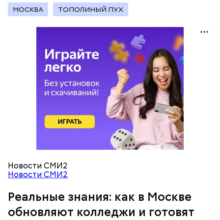
производственные площадки, нежели учебные
МОСКВА
ТОПОЛИНЫЙ ПУХ
помещения.
— Очень красивые локации и столько полезных
знаний! — поделилась ученица 10 «В» класса Елена
Васильева.
Новости СМИ2
Новости СМИ2
Как на производстве
Реальные знания: как в Москве
обновляют колледжи и готовят