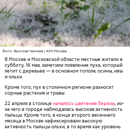
обновили мастерские для дизайнеров одежды. Их
оснастили промышленными швейными машинами,
парогенераторами, раскройными столами и
манекенами. В колледже также открылась
лаборатория для бариста с профессиональными
кофемашинами и инструментами, где уже
занимаются более 500 студентов.
Фото: Ярослав Чингаев / АГН Москва
В Москве и Московской области местные жители в
субботу, 16 мая, заметили появление пуха, который
летит с деревьев — в основном тополя, осины, ивы
и ольхи.
Кроме того, пух в столичном регионе разносят
сорные растения и травы.
22 апреля в столице
началось цветение березы
, из-
ПРЯМАЯ РЕЧЬ
за чего в городе наблюдалась высокая активность
Лучшая техника
пыльцы. Кроме того, в конце второго весеннего
месяца в Москве зафиксировали высокую
От новичка к профи:
Диплом по цене квартиры: из чего
«Абилимпикс» помогает в
складывается стоимость
активность пыльцы ольхи, в то время как уровень