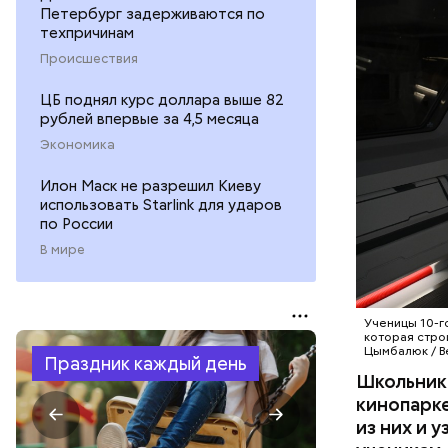
чтобы шко
Петербург задерживаются по
практичес
техпричинам
МОЛОДЕЖ
отметила 
Происшествия
развития 
МОСКИН
ребята ра
ЦБ поднял курс доллара выше 82
специалис
рублей впервые за 4,5 месяца
предпрофе
Экономика
сегодня у
Илон Маск не разрешил Киеву
использовать Starlink для ударов
по России
В мире
Ученицы 10-г
которая стро
Цымбалюк / В
Праздник каждый день
Школьники
кинопарке
из них и 