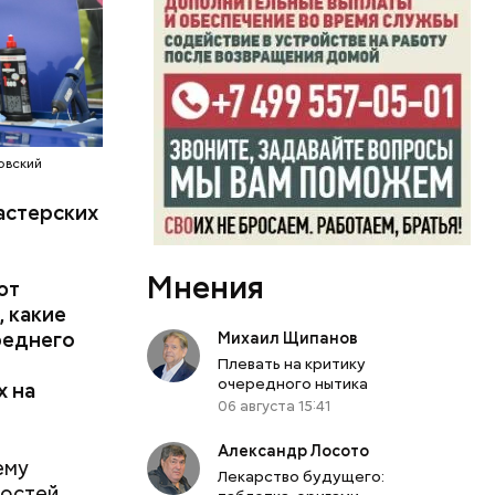
 Ирина
новить
оить семь
ия
нную
строенные
 быть
овский
мально
астерских
я не
теперь
Мнения
ес.
ют
, какие
реднего
Михаил Щипанов
Плевать на критику
очередного нытика
х на
06 августа 15:41
Александр Лосото
ему
Лекарство будущего:
ностей