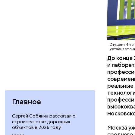
ОБРАЗОВ
переоснас
Швец сооб
инфрастру
Во время 
новых, гд
Бочарова 
инфрастру
для съемо
Студент 4-го
богом». Т
устраняет вм
фантастич
До конца 
детализир
и лаборат
думала о 
професси
кино и все
современ
реальные 
технолог
професси
Главное
высококв
московско
Сергей Собянин рассказал о
строительстве дорожных
Москва уж
объектов в 2026 году
среднего