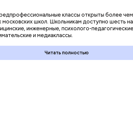
редпрофессиональные классы открыты более чем 
 московских школ. Школьникам доступно шесть н
 и День поцелуев
День собирания звезд и
ицинские, инженерные, психолого-педагогические
какие праздники
Международный день
мательские и медиаклассы.
оссии и мире 3
холостяка: какие праздники
отмечают в России и мире 7
августа
Читать полностью