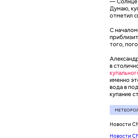
— Солнце 
Думаю, ку
Мария доб
отметил с
многозада
С началом
приблизит
того, пог
Александр
в столичн
купальног
именно эт
вода в по
купание с
МЕТЕОРО
атареи дома и
Как получить до 100 тысяч
траф
рублей от государства при
— Спрос н
Новости С
трудной ситуации: кто может
образован
Новости С
претендовать и какие нужны
Поэтому д