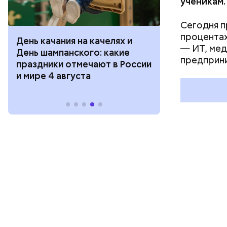
ученикам.
Сегодня п
процентах
День качания на качелях и
День арбуза
— ИТ, мед
День шампанского: какие
с зеркалом: 
предприни
праздники отмечают в России
отмечают в Р
и мире 4 августа
августа