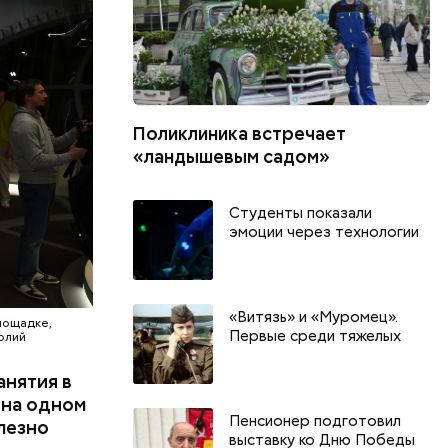
й
ию, —
го
ружении:
ующими
ений
Поликлиника встречает
торых
«ландышевым садом»
Студенты показали
эмоции через технологии
«Витязь» и «Муромец».
лощадке,
Первые среди тяжелых
олий
анятия в
 на одном
Пенсионер подготовил
олезно
выставку ко Дню Победы