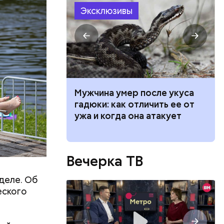
ольшой
Эксклюзивы
ет горчица:
Мужчина умер после укуса
 растение и
гадюки: как отличить ее от
ые из него
ужа и когда она атакует
Вечерка ТВ
деле. Об
еского