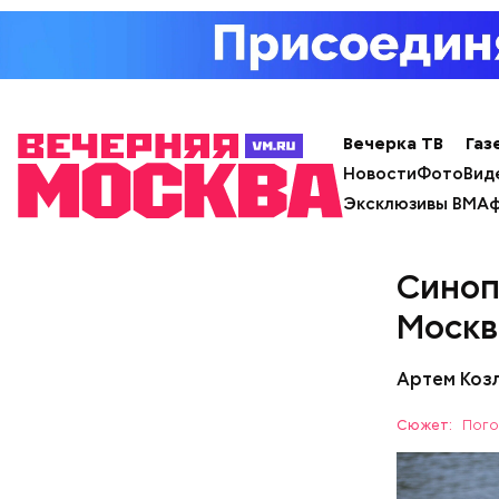
Вечерка ТВ
Газ
Новости
Фото
Вид
Эксклюзивы ВМ
Аф
Мастерски
больше на
Синоп
учебные 
Москв
Артем Коз
Во время 
Сюжет:
Пого
числе в М
и Владими