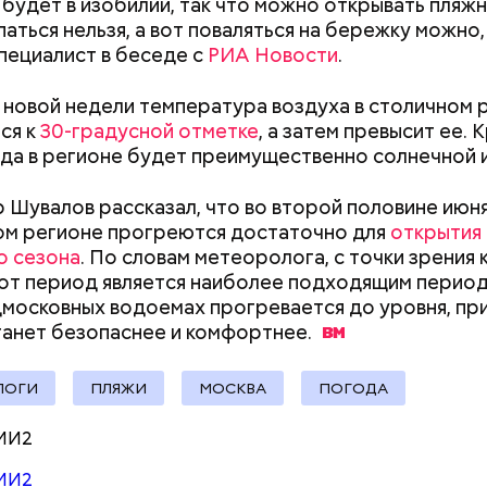
будет в изобилии, так что можно открывать пляжн
паться нельзя, а вот поваляться на бережку можно
авила, что здесь она увидела: киношники работа
пециалист в беседе с
РИА Новости
.
чно, что отлично подошло бы ей по складу ума и 
 новой недели температура воздуха в столичном 
ся к
30-градусной отметке
, а затем превысит ее. 
ода в регионе будет преимущественно солнечной и
 Шувалов рассказал, что во второй половине июн
ом регионе прогреются достаточно для
открытия
о сезона
. По словам метеоролога, с точки зрения 
от период является наиболее подходящим период
дмосковных водоемах прогревается до уровня, пр
танет безопаснее и
комфортнее.
ЛОГИ
ПЛЯЖИ
МОСКВА
ПОГОДА
Как узнать, снесут ли дом по
Как предотврат
реновации в Москве: где
диабета
а специалистов со средним профессиональным
МИ2
искать информацию и сроки
ием сегодня есть во всех отраслях городской эко
МИ2
ве трети старшекурсников находят работу еще в