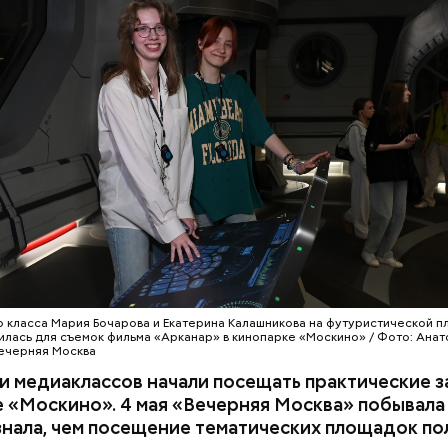
льники еще во время учебы могли получить первы
кий опыт и осознанно выбрать будущую професс
Ь
ОБРАЗОВАНИЕ
МОСКВА
ШКОЛЫ
заместитель мэра Москвы по вопросам социально
Анастасия Ракова. — Речь идет о полноценном пог
О
ботают на реальных площадках вместе с действ
тами из интересующей их сферы. Одно из направл
ссионального образования — медиаклассы, в ко
чатся более шести тысяч школьников.
о класса Мария Бочарова и Екатерина Калашникова на футуристической п
илась для съемок фильма «Арканар» в кинопарке «Москино» / Фото: Анат
ечерняя Москва
 медиаклассов начали посещать практические з
 «Москино». 4 мая «Вечерняя Москва» побывала
узнала, чем посещение тематических площадок п