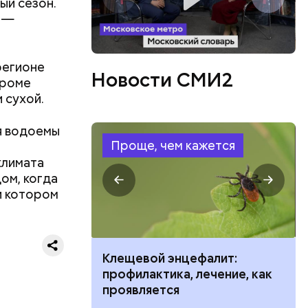
ый сезон.
, —
ют
характера.
регионе
Новости СМИ2
Кроме
 сухой.
я водоемы
Проще, чем кажется
климата
ом, когда
и котором
ить развитие
Клещевой энцефалит:
профилактика, лечение, как
проявляется
номики.
о время