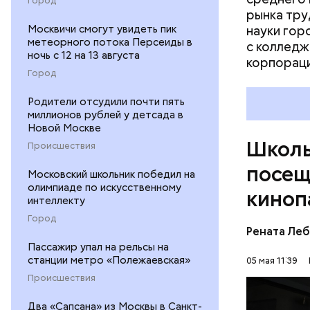
Город
рынка тру
Ребята из
Москвичи смогут увидеть пик
науки гор
изучение 
метеорного потока Персеиды в
с колледж
спецкурсы
ночь с 12 на 13 августа
корпораци
холдингам
Город
иностранн
профессио
Родители отсудили почти пять
Одна из н
миллионов рублей у детсада в
Новой Москве
проходят 
Школь
основами 
Происшествия
посещ
Московский школьник победил на
олимпиаде по искусственному
киноп
интеллекту
Город
Рената Ле
Пассажир упал на рельсы на
станции метро «Полежаевская»
05 мая 11:39
Происшествия
— Мы боле
Два «Сапсана» из Москвы в Санкт-