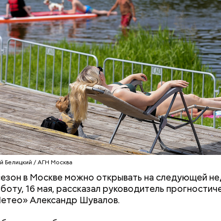
камуфляжной маскировке. А еще увидели самый б
в Европе.
Выломал дверь ванной и
Похудеть помож
зарезал: почему москвич
чем полезно это
жестоко убил беременную
продукты, котор
жену
производят
й Белицкий / АГН Москва
 производстве
езон в Москве можно открывать на следующей не
бботу, 16 мая, рассказал руководитель прогностич
етео» Александр Шувалов.