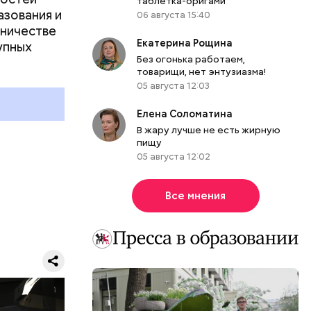
таблетка-оригами
азования и
06 августа 15:40
ются в
дничестве
рсии и
Екатерина Рощина
упных
Без огонька работаем,
тературу,
товарищи, нет энтузиазма!
 встречи с
05 августа 12:03
омпаний.
 практику
Елена Соломатина
с
В жару лучше не есть жирную
пищу
05 августа 12:02
Все мнения
лассы,