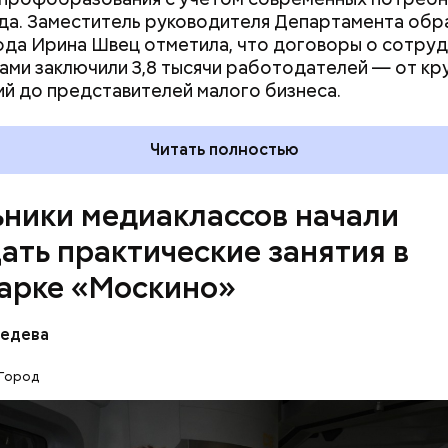
да. Заместитель руководителя Департамента обр
 предпрофессиональных классов глубоко погружа
ода Ирина Швец отметила, что договоры о сотру
профильных предметов. Для них организуют экску
ами заключили 3,8 тысячи работодателей — от кр
 совместно с вузами-партнерами и крупнейшими
й до представителей малого бизнеса.
и. Например, в медиаклассах серьезно изучают ли
ый язык и обществознание. Регулярно проводятся
налами индустрии на площадках ведущих медиак
Читать полностью
их — кинопарк «Москино», где, помимо школьников,
и студенты киноколледжей. Здесь они знакомятся 
ники медиаклассов начали
кинопроизводства.
ать практические занятия в
арке «Москино»
бедева
Город
е десяти лет развиваем предпрофессиональные к