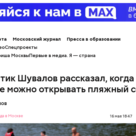
ета
Московский журнал
Пресса в образовании
ео
Спецпроекты
иша Москвы
Первые в медиа. Я — страна
е и лаборатории колледжей, которые уже обнови
поминают реальные производственные площадки,
тик Шувалов рассказал, когда
помещения.
е можно открывать пляжный с
лов
экскурсии школьники побывали на разных площадка
да в Москве
16 мая 18:47
оскве 1920-1930-х годов, где воссозданы квартиры
ра Маяковского, в столице 1940-х с полуразруше