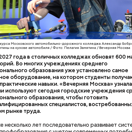
АНИЕ
МОСКВА
КОЛЛЕДЖИ
тили полторы тысячи мастерских и лабораторий.
щила, что к 2031 году планируется полностью об
ктуру городских колледжей, в том числе — постр
экскурсии по кинопарку ученица 10 «Г» класса Мар
е будут обучаться более 60 тысяч студентов.
с большим интересом изучила кинопроизводстве
ктуру на локации «Арканар». Это декорации, по
к фильма по повести братьев Стругацких «Трудно
 курса Московского автомобильно-дорожного колледжа Александр Бобр
ерритория площадью 6,5 га представляет собой
ятины на кузове автомобиля / Фото: Пелагия Замятина / Вечерняя Москва
еский город, воссозданный специалистами макси
2027 года в столичных колледжах обновят 600 м
ованно. До посещения кинопарка «Москино» Мари
орий. Во многих учреждениях среднего
том, чтобы связать свою жизнь с этой сферой. Но 
онального образования уже установлено самое
, что с ним связано, стало вызывать ее живой интер
ное оборудование, на котором студенты получа
практические навыки. «Вечерняя Москва» узнала
ии используют сегодня городские учреждения с
онального образования, чтобы готовить
алифицированных специалистов, востребованны
м рынке труда.
е несколько лет последовательно развивает сист
 профобразования с учетом современных потреб