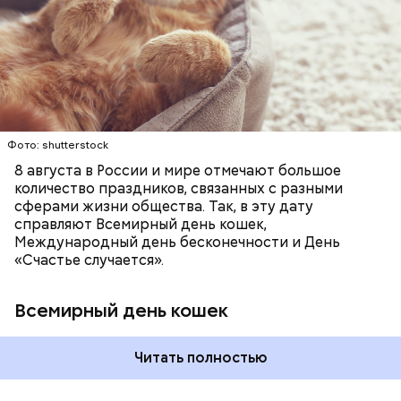
любимое лакомство или новую игрушку. В
Ингредиенты:
ПРАЗДНИКИ
ЖИВОТНЫЕ
МАТЕМАТИКА
В Международный день холостяка все мужчины
некоторых странах в эту дату открываются
КОШКИ
ПСИХОЛОГИЯ
без пары видятся со своими друзьями, устраивают
специальные парки для выгуливания котов,
вечеринки, играют в видеоигры и проводят время,
кошачьи магазины и другие заведения.
наслаждаясь свободой и независимостью, пока
это возможно, ведь может быть и так, что через год
они уже не будут холостяками.
Фото: shutterstock
8 августа в России и мире отмечают большое
количество праздников, связанных с разными
сферами жизни общества. Так, в эту дату
справляют Всемирный день кошек,
Международный день бесконечности и День
«Счастье случается».
Всемирный день кошек
Читать полностью
Спагетти из кабачков
Международный день холостяка