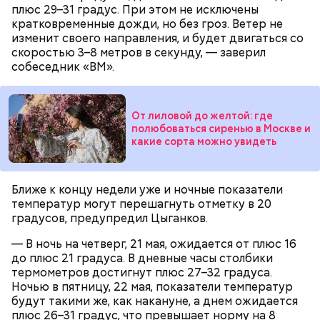
плюс 29–31 градус. При этом не исключены
кратковременные дожди, но без гроз. Ветер не
изменит своего направления, и будет двигаться со
скоростью 3–8 метров в секунду, — заверил
собеседник «ВМ».
От лиловой до желтой: где
полюбоваться сиренью в Москве и
какие сорта можно увидеть
Ближе к концу недели уже и ночные показатели
температур могут перешагнуть отметку в 20
градусов, предупредил Цыганков.
— В ночь на четверг, 21 мая, ожидается от плюс 16
День «Счастье случается» был инициирован
до плюс 21 градуса. В дневные часы столбики
Тайным обществом счастливых людей, чтобы
термометров достигнут плюс 27–32 градуса.
Кабачки, тушеные с курицей
напомнить людям, что счастье на самом деле
Ночью в пятницу, 22 мая, показатели температур
кроется в мелочах. Отпраздновать этот день
Эндокринолог Куликова
будут такими же, как накануне, а днем ожидается
Уберут отеки и улучшат зрение:
Как приготовить домашний
объяснила, в чем заключается
можно, поделившись с другими людьми
плюс 26–31 градус, что превышает норму на 8
диетолог Соломатина рассказала