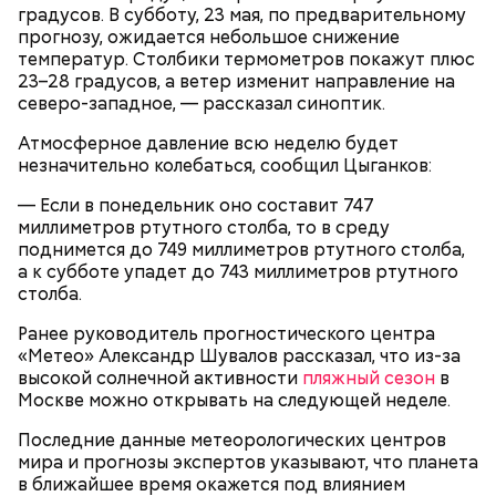
майонез: три простых рецепта
польза сезонных овощей и
счастливыми моментами из своей жизни.
о пользе кабачков
градусов. В субботу, 23 мая, по предварительному
фруктов
прогнозу, ожидается небольшое снижение
температур. Столбики термометров покажут плюс
23–28 градусов, а ветер изменит направление на
северо-западное, — рассказал синоптик.
Атмосферное давление всю неделю будет
незначительно колебаться, сообщил Цыганков:
— Если в понедельник оно составит 747
миллиметров ртутного столба, то в среду
поднимется до 749 миллиметров ртутного столба,
а к субботе упадет до 743 миллиметров ртутного
столба.
Ранее руководитель прогностического центра
День «Счастье случается»
Противень ставится в духовку, разогретую до 180–
«Метео» Александр Шувалов рассказал, что из-за
190 градусов. Спагетти из кабачка нужно запекать
высокой солнечной активности
пляжный сезон
в
25–30 минут.
Москве можно открывать на следующей неделе.
Последние данные метеорологических центров
мира и прогнозы экспертов указывают, что планета
в ближайшее время окажется под влиянием