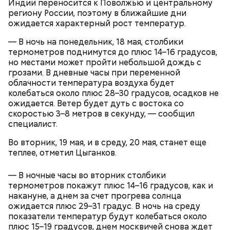
Индии переносится к Поволжью и центральному
кабачок;
региону России, поэтому в ближайшие дни
лук;
ожидается характерный рост температур.
растительное масло;
— В ночь на понедельник, 18 мая, столбики
соль, перец по вкусу;
термометров поднимутся до плюс 14–16 градусов,
свежий базилик;
но местами может пройти небольшой дождь с
сливки жирностью 20 процентов.
грозами. В дневные часы при переменной
облачности температура воздуха будет
колебаться около плюс 28–30 градусов, осадков не
ожидается. Ветер будет дуть с востока со
скоростью 3–8 метров в секунду, — сообщил
специалист.
Во вторник, 19 мая, и в среду, 20 мая, станет еще
теплее, отметил Цыганков.
— В ночные часы во вторник столбики
термометров покажут плюс 14–16 градусов, как и
накануне, а днем за счет прогрева солнца
ожидается плюс 29–31 градус. В ночь на среду
показатели температур будут колебаться около
Ингредиенты:
плюс 15–19 градусов, днем москвичей снова ждет