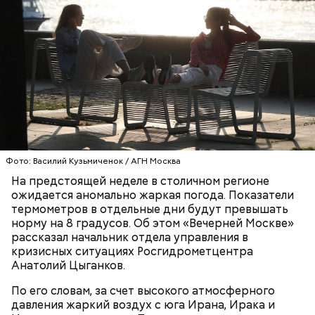
— Курица сначала обжаривается с небольшим
количеством масла и лука на сковороде. Затем ее
нужно отправить в глубокий противень. Сверху
кладем кабачки, нарезанные крупным кубиком, —
Фото: Василий Кузьмиченок / АГН Москва
порекомендовал собеседник «ВМ».
На предстоящей неделе в столичном регионе
ожидается аномально жаркая погода. Показатели
термометров в отдельные дни будут превышать
норму на 8 градусов. Об этом «Вечерней Москве»
рассказал начальник отдела управления в
кризисных ситуациях Росгидрометцентра
Анатолий Цыганков.
По его словам, за счет высокого атмосферного
давления жаркий воздух с юга Ирана, Ирака и