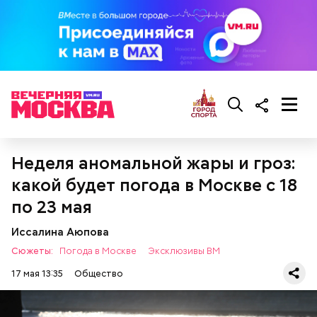
Неделя аномальной жары и гроз:
какой будет погода в Москве с 18
Все в противне заливается сливками. По вкусу
по 23 мая
можно добавить соль и перец. Сверху блюдо
присыпают свежим базиликом и отправляют в
Иссалина Аюпова
духовку на 15 минут.
Сюжеты:
Погода в Москве
Эксклюзивы ВМ
17 мая 13:35
Общество