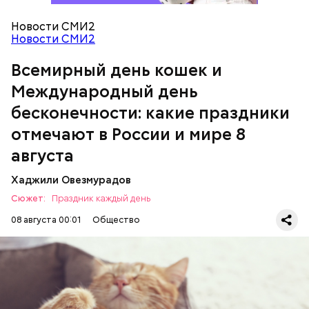
Новости СМИ2
кабачок;
Новости СМИ2
брынза;
растительное масло;
Всемирный день кошек и
Международный день бесконечности
помидоры черри либо грунтовые.
Международный день
бесконечности: какие праздники
День малины со сливками
отмечают в России и мире 8
августа
Хаджили Овезмурадов
Сюжет:
Праздник каждый день
08 августа 00:01
Общество
Инициатором Всемирного дня кошек в 2002 году
стал международный фонд Animal Welfare. В этот
праздник котам демонстрируют свою любовь и
почитание. Можно купить своему питомцу его