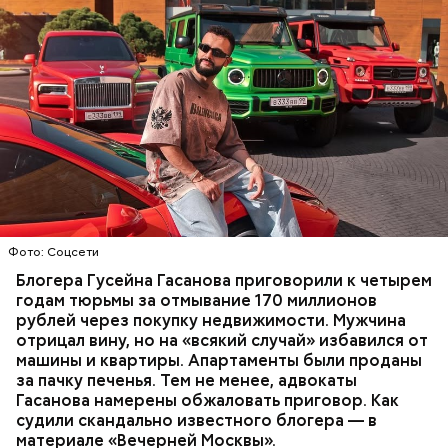
Фото: База розыска МВД РФ
В мае 2025 года МВД РФ объявило в
международный розыск
блогера Гусейна Гасанова.
В его отношении возбудили уголовное дело о
неуплате налогов и легализации преступных
доходов в особо крупном размере. В тот же день
НАЛОГИ
ПОИСК ЛЮДЕЙ
ДЕНЬГИ
МВД
мужчину
заочно арестовали
.
ГАСАН ГУСЕЙНОВ
Молодого человека задержали. На первом же
Фото: Соцсети
допросе он признался, что планировал отравить
только отчима. Тогда следователи посчитали, что
Блогера Гусейна Гасанова приговорили к четырем
мотивом преступления была квартира родителей,
годам тюрьмы за отмывание 170 миллионов
которая в случае их смерти перешла бы сыну. Но
рублей через покупку недвижимости. Мужчина
спустя несколько дней Миссюра заявил, что ранее
отрицал вину, но на «всякий случай» избавился от
уже травил других людей.
машины и квартиры. Апартаменты были проданы
за пачку печенья. Тем не менее, адвокаты
Гасанова намерены обжаловать приговор. Как
судили скандально известного блогера — в
материале «Вечерней Москвы».