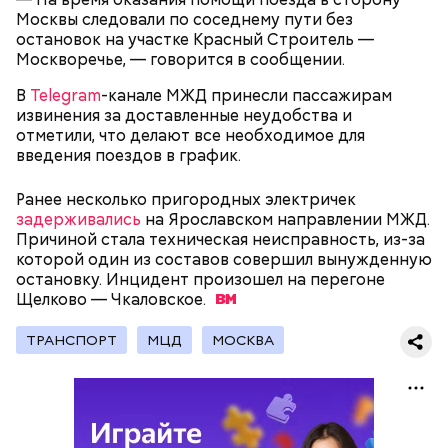
Родственники обналичивали деньги и возвращали
Москвы следовали по соседнему пути без
их Гасанову. А чтобы пользоваться деньгами и не
остановок на участке Красный Строитель —
вызвать подозрений у налоговой, Гасанов либо
Москворечье, — говорится в сообщении.
распределял их между еще несколькими счетами,
либо
покупал на них квартиры
.
В
Telegram
-канале МЖД принесли пассажирам
извинения за доставленные неудобства и
отметили, что делают все необходимое для
введения поездов в график.
Следующим подопытным стал друг детства
Миссюры Константин. 3 февраля того же года,
Ранее несколько пригородных электричек
когда молодые люди ехали вместе в машине,
задерживались
на Ярославском направлении МЖД.
— Гасанов, являясь индивидуальным
подозреваемый угостил приятеля морсом с
Причиной стала техническая неисправность, из-за
предпринимателем, осуществлял
этиленгликолем. Через два дня Константин умер в
которой один из составов совершил вынужденную
предпринимательскую деятельность в области
больнице.
остановку. Инцидент произошел на перегоне
продажи и размещения рекламы в социальных
Щелково —
Чкаловское.
сетях. С целью сокрытия своих доходов часть
денежных средств от спонсоров розыгрышей,
покупателей различных мотивационных курсов и
ТРАНСПОРТ
МЦД
МОСКВА
прогнозов ставок на спорт Гасанов получал на
свои личные лицевые счета как физического лица, а
также на подконтрольные родственникам лицевые
счета, — пояснили в
московской прокуратуре
.
Первой жертвой Миссюры была его девушка.