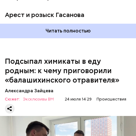
Арест и розыск Гасанова
Началось расследование. В квартире потерпевших
Читать полностью
установили скрытую камеру видеонаблюдения. На
записи попал 25-летний сын потерпевших Артем
Миссюра, который тайно приходил в квартиру
матери и отчима и подсыпал им в еду химикаты.
Подсыпал химикаты в еду
Также отравленную пищу ела его младшая сестра.
родным: к чему приговорили
«балашихинского отравителя»
Play
Александра Зайцева
Video
Сюжет:
Эксклюзивы ВМ
24 июля 14:29
Происшествия