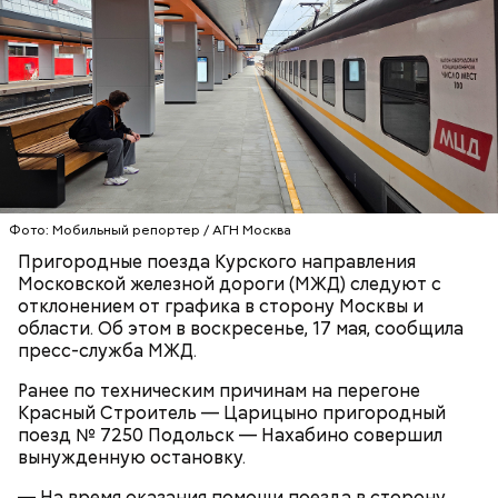
Play
Video
Блогеру грозило до семи лет лишения свободы.
Фото: Мобильный репортер / АГН Москва
Пригородные поезда Курского направления
Видео: пресс-служба ГСУ СК по Московской области
Московской железной дороги (МЖД) следуют с
отклонением от графика в сторону Москвы и
области. Об этом в воскресенье, 17 мая, сообщила
— Мы съездили за витаминами, вернулись обратно,
пресс-служба МЖД.
поднялись домой. У него ухудшилось самочувствие
через сутки... Его увезли в больницу,
Ранее по техническим причинам на перегоне
реанимировали, и там он скончался, — рассказывал
Красный Строитель — Царицыно пригородный
Миссюра на допросе.
поезд № 7250 Подольск — Нахабино совершил
вынужденную остановку.
— На время оказания помощи поезда в сторону