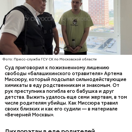
Все началось в июне, когда двое супругов
Видео: пресс-служба ГСУ СК по Московской области
обратились в местную больницу с жалобами на
плохое самочувствие. Врачи не смогли поставить
им точный диагноз, после чего анализы
потерпевших направили на экспертизу. В них
ОТРАВЛЕНИЯ
БАЛАШИХА
РОДИТЕЛИ
специалисты обнаружили сильнодействующий
СЛЕДСТВЕННЫЙ КОМИТЕТ
ЭКСПЕРТИЗЫ
химикат дихлорэтан, который не мог попасть в
организм супругов случайно. То же самое вещество
нашли в еде, изъятой из квартиры пострадавших.
Фото: Пресс-служба ГСУ СК по Московской области
Суд приговорил к пожизненному лишению
свободы «балашихинского отравителя» Артема
Миссюру, который подсыпал сильнодействующие
химикаты в еду родственникам и знакомым. От
рук преступника погибла его бабушка и друг
детства. Выжить удалось еще семи жертвам, в том
числе родителям убийцы. Как Миссюра травил
своих близких и как его судили — в материале
«Вечерней Москвы».
Дихлорэтан в еде родителей