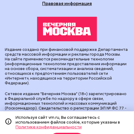
Правовая информация
Издание создано при финансовой поддержке Департамента
средств массовой информации и рекламы города Москвы.
На сайте применяются рекомендательные технологии
(информационные технологии предоставления информации
на основе сбора, систематизации и анализа сведений,
относящихся к предпочтениям пользователей сети
«Интернет», находящихся на территории Российской
Федерации).
Сетевое издание "Вечерняя Москва" (18+) зарегистрировано
в Федеральной службе по надзору в сфере связи,
информационных технологий и массовых коммуникаций
(Роскомнадзор). Свидетельство о регистрации ЭЛ № ФС 77 -
90524 от 09.12.2025. Учредитель: АО "Редакция газеты
Используя сайт vm.ru, Вы соглашаетесь с
"Вечерняя Москва". Главный редактор
vm.ru
: Александр
использованием файлов cookie, которые указаны в
Геннадьевич Глуходедов. Адрес редакции: 127015, г.Москва,
Политике конфиденциальности
Бумажный пр-д, д. 14, стр. 2. Телефон:
+7(499)557-04-24
. Адрес
эл.почты:
edit@vm.ru
. Почта для связи с редакцией сайта: