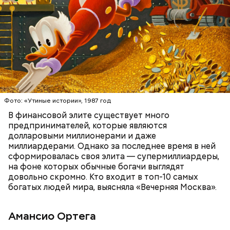
Фото: public domain
БОГАТСТВО
БИЗНЕС
ПРЕДПРИНИМАТЕЛИ
МИЛЛИАРДЕРЫ
ДЕНЬГИ
Люсиль Рандон (118 лет)
Фото: «Утиные истории», 1987 год
В финансовой элите существует много
предпринимателей, которые являются
долларовыми миллионерами и даже
Фото: Shutterstock
миллиардерами. Однако за последнее время в ней
сформировалась своя элита — супермиллиардеры,
на фоне которых обычные богачи выглядят
довольно скромно. Кто входит в топ-10 самых
богатых людей мира, выясняла «Вечерняя Москва».
Амансио Ортега