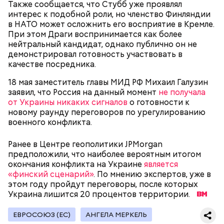
медицинских целях и красят ей ткань и волосы.
Также сообщается, что Стубб уже проявлял
интерес к подобной роли, но членство Финляндии
в НАТО может осложнить его восприятие в Кремле.
При этом Драги воспринимается как более
нейтральный кандидат, однако публично он не
Канэ Танака (119 лет)
демонстрировал готовность участвовать в
качестве посредника.
18 мая заместитель главы МИД РФ Михаил Галузин
заявил, что Россия на данный момент
не получала
от Украины никаких сигналов
о готовности к
новому раунду переговоров по урегулированию
военного конфликта.
Окружающие отмечали, что Носс была в здравом
Он находился на посту менеджера, занимался
уме до конца жизни. Интересно, что когда в
наймом персонала и продажей продуктов. В 2000
Фото: Shutterstock
Ранее в Центре геополитики JPMorgan
возрасте 117 лет ей сообщили, что она теперь
году Балмер сменил Билла Гейтса на посту
предположили, что наиболее вероятным итогом
является старейшим из ныне живущих людей,
генерального директора. Им он оставался до 2014
окончания конфликта на Украине
является
женщина с улыбкой ответила: «Ну и что?». Сама
года, после чего ушел с поста, но остался
«финский сценарий»
. По мнению экспертов, уже в
Носс отмечала, что секрет ее долголетия
держателем акций компании. Сейчас его состояние
этом году пройдут переговоры, после которых
заключается в постоянной двигательной
оценивается в 126 миллиардов долларов.
Украина лишится 20 процентов территории.
активности и отсутствии беспокойства по поводу
возраста. Однако стоит отметить, что ей в том
Остров Сокотра, Йемен
ЕВРОСОЮЗ (ЕС)
АНГЕЛА МЕРКЕЛЬ
числе повезло с генетикой: в роду женщины
Сара Носс родилась в городе Голливуд