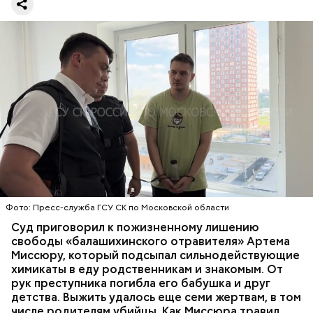
Все началось в июне, когда двое супругов
Видео: пресс-служба ГСУ СК по Московской области
обратились в местную больницу с жалобами на
плохое самочувствие. Врачи не смогли поставить
им точный диагноз, после чего анализы
потерпевших направили на экспертизу. В них
ОТРАВЛЕНИЯ
БАЛАШИХА
РОДИТЕЛИ
специалисты обнаружили сильнодействующий
СЛЕДСТВЕННЫЙ КОМИТЕТ
ЭКСПЕРТИЗЫ
химикат дихлорэтан, который не мог попасть в
организм супругов случайно. То же самое вещество
нашли в еде, изъятой из квартиры пострадавших.
Фото: Пресс-служба ГСУ СК по Московской области
Суд приговорил к пожизненному лишению
свободы «балашихинского отравителя» Артема
Миссюру, который подсыпал сильнодействующие
химикаты в еду родственникам и знакомым. От
рук преступника погибла его бабушка и друг
детства. Выжить удалось еще семи жертвам, в том
числе родителям убийцы. Как Миссюра травил