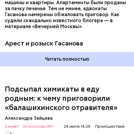
уже травил других людей.
машины и квартиры. Апартаменты были проданы
за пачку печенья. Тем не менее, адвокаты
Гасанова намерены обжаловать приговор. Как
судили скандально известного блогера — в
материале «Вечерней Москвы».
Арест и розыск Гасанова
Началось расследование. В квартире потерпевших
Читать полностью
установили скрытую камеру видеонаблюдения. На
записи попал 25-летний сын потерпевших Артем
Миссюра, который тайно приходил в квартиру
матери и отчима и подсыпал им в еду химикаты.
Подсыпал химикаты в еду
Также отравленную пищу ела его младшая сестра.
родным: к чему приговорили
«балашихинского отравителя»
Play
Александра Зайцева
Video
Сюжет:
Эксклюзивы ВМ
24 июля 14:29
Происшествия