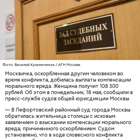
удалось. Когда же подозреваемого задержали, он
заявил, что ничего не подсыпал в морс и утверждал,
что яд могли добавить в бутылку
некие
недоброжелатели
.
Play
Video
Фото: Василий Кузьмиченок / АГН Москва
Блогеру грозило до семи лет лишения свободы.
Москвичка, оскорбленная другим человеком во
время конфликта, добилась выплаты компенсации
морального вреда. Женщина получит 108 300
рублей. Об этом в понедельник, 18 мая, сообщили в
пресс-службе судов общей юрисдикции Москвы.
Видео: пресс-служба ГСУ СК по Московской области
— В Лефортовский районный суд города Москвы
обратилась жительница столицы с исковым
заявлением о взыскании компенсации морального
— Мы съездили за витаминами, вернулись обратно,
вреда, причиненного оскорблением. Судом
поднялись домой. У него ухудшилось самочувствие
установлено, что в ходе словесного конфликта
через сутки... Его увезли в больницу,