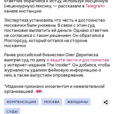
ответчик обратился к истцу, используя обсценную
реанимировали, и там он скончался, — рассказывал
(нецензурную) лексику, — рассказали в
Telegram
-
Миссюра на допросе.
канале инстанции.
Экспертиза установила, что честь и достоинство
москвички были унижены. В связи с этим суд
Родственники обналичивали деньги и возвращали
постановил выплатить ей деньги. Однако ответчик
их Гасанову. А чтобы пользоваться деньгами и не
не согласился с таким решением. Он обратился в
вызвать подозрений у налоговой, Гасанов либо
Мосгорсуд, который остался на стороне
распределял их между еще несколькими счетами,
москвички.
либо
покупал на них квартиры
.
Ранее российский бизнесмен Олег Дерипаска
выиграл суд по делу
о защите чести и достоинства
у интернет-издания The Insider*. Он добился, чтобы
Следующим подопытным стал друг детства
журналисты удалили фейковую информацию о
Миссюры Константин. 3 февраля того же года,
нем, а также выпустили опровержение.
когда молодые люди ехали вместе в машине,
— Гасанов, являясь индивидуальным
подозреваемый угостил приятеля морсом с
предпринимателем, осуществлял
*Издание признано иноагентом и нежелательной
этиленгликолем. Через два дня Константин умер в
предпринимательскую деятельность в области
организацией.
больнице.
продажи и размещения рекламы в социальных
сетях. С целью сокрытия своих доходов часть
КОМПЕНСАЦИИ
МОСКВА
ЖЕНЩИНЫ
денежных средств от спонсоров розыгрышей,
покупателей различных мотивационных курсов и
СУДЫ