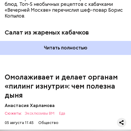
блюд. Топ-5 необычных рецептов с кабачками
«Вечерней Москве» перечислил шеф-повар Борис
Вред дыни
Копылов.
Салат из жареных кабачков
Читать полностью
кремний — укрепляет кости, зубы, волосы и
ногти и оказывает омолаживающее действие;
витамин С — работает как антиоксидант,
иммуномодулятор, помогает выработке
соединительной ткани, улучшает тургор кожи;
Омолаживает и делает органам
клетчатка — достаточно нежная и забирает
«пилинг изнутри»: чем полезна
излишки холестерина, сахара и соли тяжелых
металлов;
дыня
фолиевая кислота (в большом количестве) —
она необходима беременным женщинам,
Анастасия Харламова
— В момент стресса он держит сосуды под
чтобы формировалась нервная трубка у
Сюжеты:
контролем и контролирует более 300 реакций
Эксклюзивы ВМ
Еда
плода. Также ее рекомендуют принимать для
нашего организма. Также положительно влияет на
снижения уровня гомоцистеина — это
05 августа 11:45
Общество
нервную систему, успокаивает, предотвращает
вещество вызывает микровоспаление в