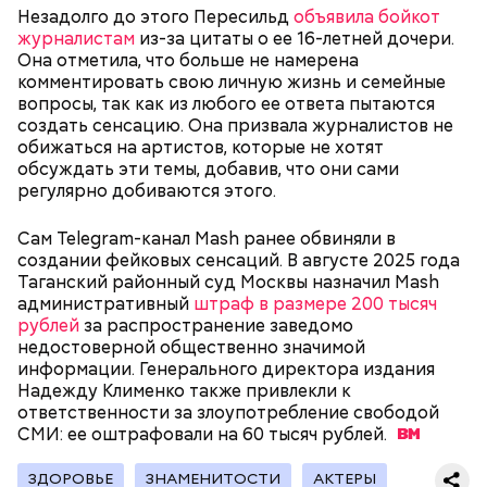
Незадолго до этого Пересильд
объявила бойкот
журналистам
из-за цитаты о ее 16-летней дочери.
Она отметила, что больше не намерена
комментировать свою личную жизнь и семейные
— В дыне содержится много сахара, который
вопросы, так как из любого ее ответа пытаются
представлен фруктозой. С одной стороны — это
создать сенсацию. Она призвала журналистов не
хорошо, потому что дает энергию. Но важно
обижаться на артистов, которые не хотят
помнить, что сладкими дынями не нужно сильно
обсуждать эти темы, добавив, что они сами
увлекаться, так же как и арбузами, людям с
регулярно добиваются этого.
сахарным диабетом и лишним весом, —
подчеркнула доктор.
Сам Telegram-канал Mash ранее обвиняли в
создании фейковых сенсаций. В августе 2025 года
Таганский районный суд Москвы назначил Mash
административный
штраф в размере 200 тысяч
рублей
за распространение заведомо
— Кабачки, порезанные кубиками, нужно легко
недостоверной общественно значимой
обжарить на сковороде. К ним добавляются зелень
информации. Генерального директора издания
петрушки, чеснок, соль и оливковое масло.
Надежду Клименко также привлекли к
Получается очень вкусно, — поделился рецептом
ответственности за злоупотребление свободой
Копылов.
СМИ: ее оштрафовали на 60 тысяч
рублей.
ЗДОРОВЬЕ
ЗНАМЕНИТОСТИ
АКТЕРЫ