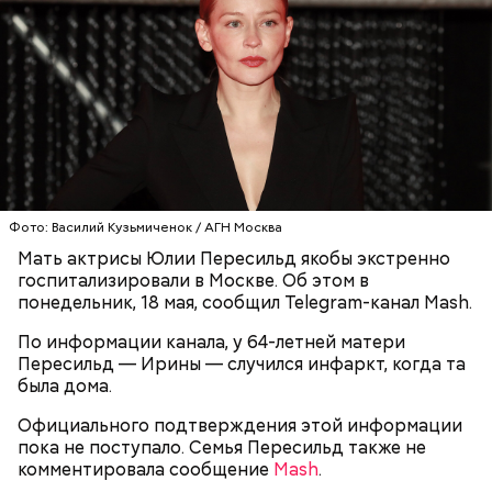
Ингредиенты:
Фото: Василий Кузьмиченок / АГН Москва
Ранние плоды, по словам врача, лучше не есть:
Мать актрисы Юлии Пересильд якобы экстренно
госпитализировали в Москве. Об этом в
Терапевт Кондрахин назвал
понедельник, 18 мая, сообщил Telegram-канал Mash.
Чистит сосуды и защищает от
продукты и напитки, которые
рака: чем полезен кресс-салат
выводят токсины из организма
По информации канала, у 64-летней матери
Пересильд — Ирины — случился инфаркт, когда та
была дома.
Официального подтверждения этой информации
пока не поступало. Семья Пересильд также не
Спагетти из кабачков
комментировала сообщение
Mash
.