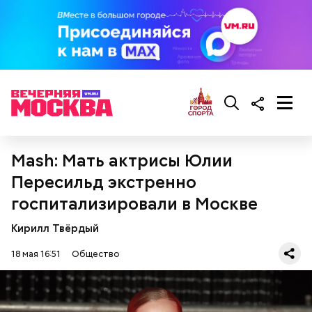
кабачок;
брынза;
растительное масло;
помидоры черри либо грунтовые.
Mash: Мать актрисы Юлии
Пересильд экстренно
беременным, кормящим женщинам;
госпитализировали в Москве
людям с ослабленной иммунной системой;
пожилым;
Кирилл Твёрдый
детям.
18 мая 16:51
Общество