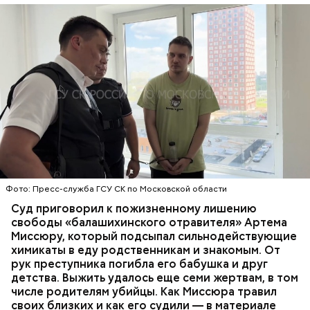
Все началось в июне, когда двое супругов
Видео: пресс-служба ГСУ СК по Московской области
обратились в местную больницу с жалобами на
плохое самочувствие. Врачи не смогли поставить
им точный диагноз, после чего анализы
потерпевших направили на экспертизу. В них
ОТРАВЛЕНИЯ
БАЛАШИХА
РОДИТЕЛИ
специалисты обнаружили сильнодействующий
СЛЕДСТВЕННЫЙ КОМИТЕТ
ЭКСПЕРТИЗЫ
химикат дихлорэтан, который не мог попасть в
организм супругов случайно. То же самое вещество
нашли в еде, изъятой из квартиры пострадавших.
Фото: Пресс-служба ГСУ СК по Московской области
Суд приговорил к пожизненному лишению
свободы «балашихинского отравителя» Артема
Миссюру, который подсыпал сильнодействующие
химикаты в еду родственникам и знакомым. От
рук преступника погибла его бабушка и друг
детства. Выжить удалось еще семи жертвам, в том
числе родителям убийцы. Как Миссюра травил
своих близких и как его судили — в материале