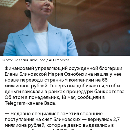
заявил, что ничего не подсыпал в морс и утверждал,
что яд могли добавить в бутылку
некие
недоброжелатели
.
Play
Video
Блогеру грозило до семи лет лишения свободы.
Фото: Пелагия Тихонова / АГН Москва
Финансовый управляющий осужденной блогерши
Елены Блиновской Мария Ознобихина нашла у нее
новые переводы странным компаниям на 68
миллионов рублей. Теперь она добивается, чтобы
Видео: пресс-служба ГСУ СК по Московской области
деньги взыскали в рамках процедуры банкротства.
Об этом в понедельник, 18 мая, сообщили в
Telegram-канале Baza.
— Мы съездили за витаминами, вернулись обратно,
— Недавно специалист заметил странные
поднялись домой. У него ухудшилось самочувствие
поступления на счет Блиновских — вернулись 2,7
через сутки... Его увезли в больницу,
миллиона рублей, которые давно выдавались в
реанимировали, и там он скончался, — рассказывал