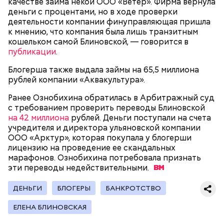
качестве займа некой ООО «Ветер». Фирма вернула
Миссюра на допросе.
деньги с процентами, но в ходе проверки
деятельности компании финуправляющая пришла
к мнению, что компания была лишь транзитным
кошельком самой Блиновской, — говорится в
Родственники обналичивали деньги и возвращали
публикации
.
их Гасанову. А чтобы пользоваться деньгами и не
вызвать подозрений у налоговой, Гасанов либо
Блогерша также выдала займы на 65,5 миллиона
распределял их между еще несколькими счетами,
рублей компании «Аквакультура».
либо
покупал на них квартиры
.
Ранее Ознобихина обратилась в Арбитражный суд
с требованием проверить переводы Блиновской
на 42 миллиона
рублей. Деньги поступали на счета
Следующим подопытным стал друг детства
учредителя и директора ульяновской компании
Миссюры Константин. 3 февраля того же года,
ООО «Арктур», которая покупала у блогерши
когда молодые люди ехали вместе в машине,
— Гасанов, являясь индивидуальным
лицензию на проведение ее скандальных
подозреваемый угостил приятеля морсом с
предпринимателем, осуществлял
марафонов. Ознобихина потребовала признать
этиленгликолем. Через два дня Константин умер в
предпринимательскую деятельность в области
эти переводы
недействительными.
больнице.
продажи и размещения рекламы в социальных
сетях. С целью сокрытия своих доходов часть
ДЕНЬГИ
БЛОГЕРЫ
БАНКРОТСТВО
денежных средств от спонсоров розыгрышей,
покупателей различных мотивационных курсов и
ЕЛЕНА БЛИНОВСКАЯ
прогнозов ставок на спорт Гасанов получал на