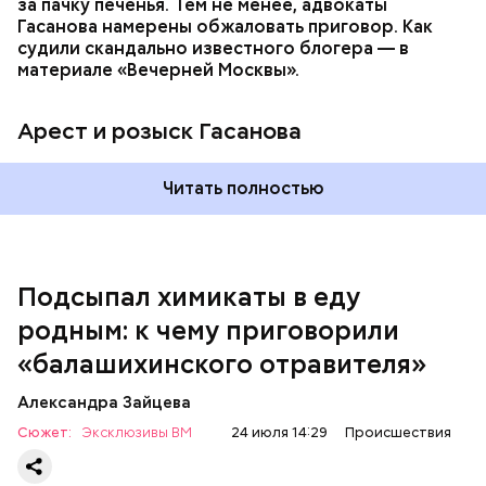
за пачку печенья. Тем не менее, адвокаты
Гасанова намерены обжаловать приговор. Как
судили скандально известного блогера — в
материале «Вечерней Москвы».
Арест и розыск Гасанова
Началось расследование. В квартире потерпевших
Читать полностью
установили скрытую камеру видеонаблюдения. На
записи попал 25-летний сын потерпевших Артем
Миссюра, который тайно приходил в квартиру
матери и отчима и подсыпал им в еду химикаты.
Подсыпал химикаты в еду
Также отравленную пищу ела его младшая сестра.
родным: к чему приговорили
«балашихинского отравителя»
Play
Александра Зайцева
Video
Сюжет:
Эксклюзивы ВМ
24 июля 14:29
Происшествия