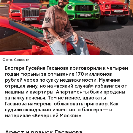
Фото: База розыска МВД РФ
В мае 2025 года МВД РФ объявило в
международный розыск
блогера Гусейна Гасанова.
В его отношении возбудили уголовное дело о
неуплате налогов и легализации преступных
доходов в особо крупном размере. В тот же день
НАЛОГИ
ПОИСК ЛЮДЕЙ
ДЕНЬГИ
МВД
мужчину
заочно арестовали
.
ГАСАН ГУСЕЙНОВ
Молодого человека задержали. На первом же
Фото: Соцсети
допросе он признался, что планировал отравить
только отчима. Тогда следователи посчитали, что
Блогера Гусейна Гасанова приговорили к четырем
мотивом преступления была квартира родителей,
годам тюрьмы за отмывание 170 миллионов
которая в случае их смерти перешла бы сыну. Но
рублей через покупку недвижимости. Мужчина
спустя несколько дней Миссюра заявил, что ранее
отрицал вину, но на «всякий случай» избавился от
уже травил других людей.
машины и квартиры. Апартаменты были проданы
за пачку печенья. Тем не менее, адвокаты
Гасанова намерены обжаловать приговор. Как
судили скандально известного блогера — в
материале «Вечерней Москвы».
Арест и розыск Гасанова