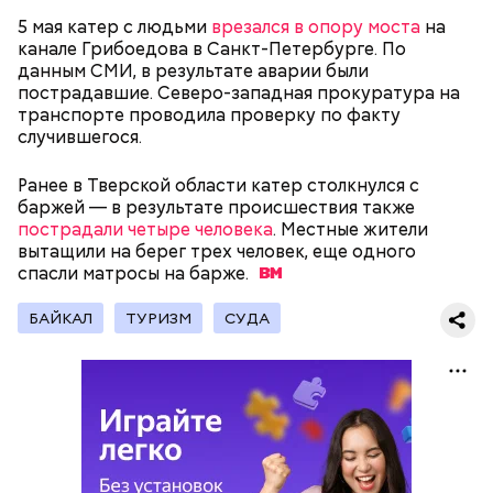
вызвать подозрений у налоговой, Гасанов либо
распределял их между еще несколькими счетами,
5 мая катер с людьми
врезался в опору моста
на
либо
покупал на них квартиры
.
канале Грибоедова в Санкт-Петербурге. По
данным СМИ, в результате аварии были
пострадавшие. Северо-западная прокуратура на
транспорте проводила проверку по факту
Следующим подопытным стал друг детства
случившегося.
Миссюры Константин. 3 февраля того же года,
когда молодые люди ехали вместе в машине,
Ранее в Тверской области катер столкнулся с
— Гасанов, являясь индивидуальным
подозреваемый угостил приятеля морсом с
баржей — в результате происшествия также
предпринимателем, осуществлял
этиленгликолем. Через два дня Константин умер в
пострадали четыре человека
. Местные жители
предпринимательскую деятельность в области
больнице.
вытащили на берег трех человек, еще одного
продажи и размещения рекламы в социальных
спасли матросы на
барже.
сетях. С целью сокрытия своих доходов часть
денежных средств от спонсоров розыгрышей,
покупателей различных мотивационных курсов и
БАЙКАЛ
ТУРИЗМ
СУДА
прогнозов ставок на спорт Гасанов получал на
свои личные лицевые счета как физического лица, а
также на подконтрольные родственникам лицевые
счета, — пояснили в
московской прокуратуре
.
Первой жертвой Миссюры была его девушка.
Именно на ней молодой человек впервые испытал
химикаты, купленные в интернет-магазине. 13