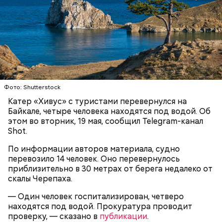
Video
Блогеру грозило до семи лет лишения свободы.
Фото: Shutterstock
Видео: пресс-служба ГСУ СК по Московской области
Катер «Хивус» с туристами перевернулся на
Байкале, четыре человека находятся под водой. Об
этом во вторник, 19 мая, сообщил Telegram-канал
— Мы съездили за витаминами, вернулись обратно,
Shot.
поднялись домой. У него ухудшилось самочувствие
через сутки... Его увезли в больницу,
По информации авторов материала, судно
реанимировали, и там он скончался, — рассказывал
перевозило 14 человек. Оно перевернулось
Миссюра на допросе.
приблизительно в 30 метрах от берега недалеко от
скалы Черепаха.
— Один человек госпитализирован, четверо
Родственники обналичивали деньги и возвращали
находятся под водой. Прокуратура проводит
их Гасанову. А чтобы пользоваться деньгами и не
проверку, — сказано в
публикации
.