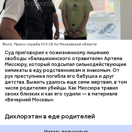
Видео: пресс-служба ГСУ СК по Московской области
обратились в местную больницу с жалобами на
плохое самочувствие. Врачи не смогли поставить
им точный диагноз, после чего анализы
потерпевших направили на экспертизу. В них
ОТРАВЛЕНИЯ
БАЛАШИХА
РОДИТЕЛИ
специалисты обнаружили сильнодействующий
СЛЕДСТВЕННЫЙ КОМИТЕТ
ЭКСПЕРТИЗЫ
химикат дихлорэтан, который не мог попасть в
организм супругов случайно. То же самое вещество
нашли в еде, изъятой из квартиры пострадавших.
Фото: Пресс-служба ГСУ СК по Московской области
Суд приговорил к пожизненному лишению
свободы «балашихинского отравителя» Артема
Миссюру, который подсыпал сильнодействующие
химикаты в еду родственникам и знакомым. От
рук преступника погибла его бабушка и друг
детства. Выжить удалось еще семи жертвам, в том
числе родителям убийцы. Как Миссюра травил
своих близких и как его судили — в материале
«Вечерней Москвы».
Дихлорэтан в еде родителей
Читать полностью