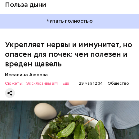
Польза дыни
Читать полностью
Укрепляет нервы и иммунитет, но
опасен для почек: чем полезен и
— Если человек уже болеет мочекаменной
вреден щавель
болезнью, щавель ему не рекомендуется. При
артрите, гастрите, холецистите, синдроме
Иссалина Аюпова
раздраженного кишечника, язвах и панкреатите
Сюжеты:
Эксклюзивы ВМ
Еда
29 мая 12:34
Общество
продукт тоже лучше исключить из рациона, —
предупредила врач. — Он может привести к
повышению кислотности желудка и раздражать
слизистые оболочки.