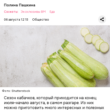
Полина Пашкина
Сюжеты:
Эксклюзивы ВМ
Еда
06 августа 12:15
Общество
Ингредиенты:
— Наиболее распространенные борщ, щи, котлеты,
салаты, лаваш с творогом и сыром, пироги, омлет,
запеканка. Щавеля там везде используется
ЕДА
ОВОЩИ
РЕЦЕПТЫ
немного, поэтому никакого вреда от него не будет.
Чем разнообразнее рацион питания человека, тем
лучше. Потому что это исключает вероятность
возникновения дефицитов микроэлементов, —
заверил специалист.
Фото: Shutterstock
Фото: Shutterstock
Сезон кабачков, который приходится на конец
июля–начало августа, в самом разгаре. Из них
можно приготовить много интересных и полезных