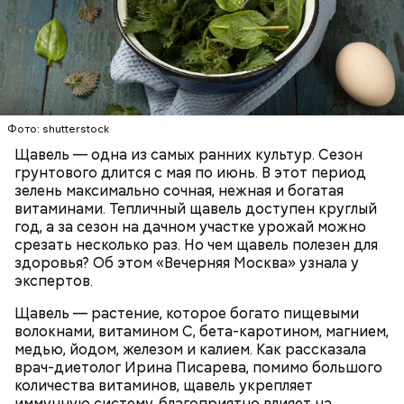
Опасность же щавеля состоит в том, что он
содержит большое количество щавелевой кислоты,
которая может способствовать образованию
Фото: shutterstock
камней в почках, объяснила диетолог.
Щавель — одна из самых ранних культур. Сезон
ЗДОРОВЬЕ
ВРАЧИ
РАСТЕНИЯ
грунтового длится с мая по июнь. В этот период
ПРОДУКТЫ
зелень максимально сочная, нежная и богатая
витаминами. Тепличный щавель доступен круглый
год, а за сезон на дачном участке урожай можно
срезать несколько раз. Но чем щавель полезен для
здоровья? Об этом «Вечерняя Москва» узнала у
экспертов.
Щавель — растение, которое богато пищевыми
волокнами, витамином С, бета-каротином, магнием,
медью, йодом, железом и калием. Как рассказала
врач-диетолог Ирина Писарева, помимо большого
количества витаминов, щавель укрепляет
иммунную систему, благоприятно влияет на