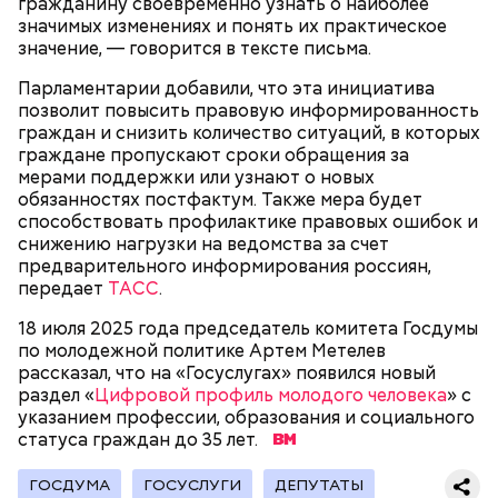
гражданину своевременно узнать о наиболее
значимых изменениях и понять их практическое
значение, — говорится в тексте письма.
— В дыне содержится много сахара, который
Парламентарии добавили, что эта инициатива
представлен фруктозой. С одной стороны — это
позволит повысить правовую информированность
хорошо, потому что дает энергию. Но важно
граждан и снизить количество ситуаций, в которых
помнить, что сладкими дынями не нужно сильно
граждане пропускают сроки обращения за
увлекаться, так же как и арбузами, людям с
мерами поддержки или узнают о новых
сахарным диабетом и лишним весом, —
обязанностях постфактум. Также мера будет
подчеркнула доктор.
способствовать профилактике правовых ошибок и
снижению нагрузки на ведомства за счет
предварительного информирования россиян,
передает
ТАСС
.
18 июля 2025 года председатель комитета Госдумы
— Кабачки, порезанные кубиками, нужно легко
по молодежной политике Артем Метелев
обжарить на сковороде. К ним добавляются зелень
рассказал, что на «Госуслугах» появился новый
петрушки, чеснок, соль и оливковое масло.
раздел «
Цифровой профиль молодого человека
» с
Получается очень вкусно, — поделился рецептом
указанием профессии, образования и социального
Копылов.
статуса граждан до 35 лет.
ГОСДУМА
ГОСУСЛУГИ
ДЕПУТАТЫ