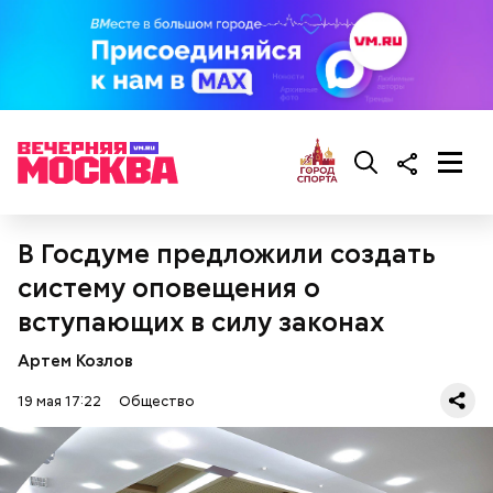
кабачок;
брынза;
растительное масло;
помидоры черри либо грунтовые.
В Госдуме предложили создать
систему оповещения о
беременным, кормящим женщинам;
людям с ослабленной иммунной системой;
вступающих в силу законах
пожилым;
детям.
Артем Козлов
19 мая 17:22
Общество