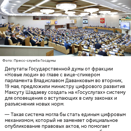
Ингредиенты:
Фото: Пресс-служба Госдумы
Ранние плоды, по словам врача, лучше не есть:
Депутаты Государственной думы от фракции
«Новые люди» во главе с вице-спикером
Терапевт Кондрахин назвал
Чистит сосуды и защищает от
парламента Владиславом Даванковым во вторник,
продукты и напитки, которые
рака: чем полезен кресс-салат
19 мая, предложили министру цифрового развития
выводят токсины из организма
Максуту Шадаеву создать на «Госуслугах» систему
для оповещения о вступающих в силу законах и
разъяснения новых норм.
— Такая система могла бы стать единым цифровым
механизмом, который не заменяет официальное
Спагетти из кабачков
опубликование правовых актов, но помогает