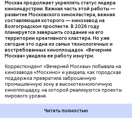
ТЕХНОЛОГИИ
КИНО
СЕРГЕЙ СОБЯНИН
Москва продолжает укреплять статус лидера
МОСКИНО
киноиндустрии. Важная часть этой работы —
развитие Московского кинокластера, важная
составляющая которого — кинозавод на
Волгоградском проспекте. В 2026 году
Важное направление нашей работы — контроль
планируется завершить создание на его
оплаты проезда. За последние два года число
территории креативного кластера. Но уже
безбилетников снизилось на 30 процентов
сегодня это одна из самых технологичных и
Краснобогатырскую улицу в районах
благодаря еженедельным усиленным проверкам.
востребованных киноплощадок. «Вечерняя
Преображенское и Богородское реконструируют.
Ежедневно более 600 контролеров работают в
Москва» увидела ее работу изнутри.
Мэр Москвы сообщил, что дорога станет
наземном транспорте и метро.
четырехполосной. Обновят участки трамвайных
Корреспондент «Вечерней Москвы» побывала на
путей, установят остановочные площадки с
кинозаводе «Москино» и увидела, как городская
навесами. Завершить реконструкцию планируют в
поддержка превратила заброшенную
2027 году.
промышленную зону в высокотехнологичную
киноплощадку, на которой реализуются проекты
мирового уровня.
Читать полностью
— 17 мая 2011 года мэр Москвы Сергей Собянин
подписал распоряжение Правительства Москвы,