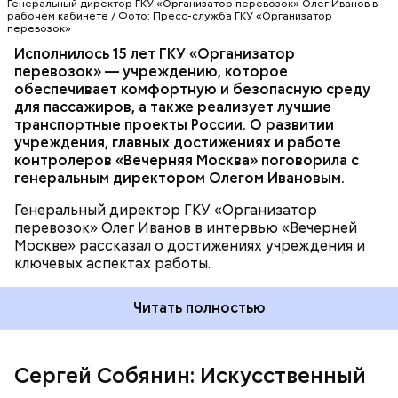
Генеральный директор ГКУ «Организатор перевозок» Олег Иванов в
ПРОФЕССИИ
несколько минут, замечая то, что недоступно
рабочем кабинете / Фото: Пресс-служба ГКУ «Организатор
перевозок»
человеческому глазу. Это крайне важно для ранней
диагностики онкологических и легочных
Исполнилось 15 лет ГКУ «Организатор
заболеваний.
перевозок» — учреждению, которое
— Москва создала не просто еще один удобный
обеспечивает комфортную и безопасную среду
цифровой сервис, а ключевой элемент повышения
для пассажиров, а также реализует лучшие
эффективности системы лучевой диагностики — с
транспортные проекты России. О развитии
колоссальным позитивным эффектом по времени,
учреждения, главных достижениях и работе
качеству и затратам, — подчеркнул Сергей
контролеров «Вечерняя Москва» поговорила с
Собянин.
генеральным директором Олегом Ивановым.
Генеральный директор ГКУ «Организатор
перевозок» Олег Иванов в интервью «Вечерней
Москве» рассказал о достижениях учреждения и
ключевых аспектах работы.
Москва — крупнейший в стране центр разработок
и экспертизы медицинских технологий
Читать полностью
искусственного интеллекта. С 2025 года новые
сервисы применяют для диагностики
множественных переломов голеностопного
Сергей Собянин: Искусственный
сустава, лучезапястного и плечевых суставов,
выявления артроза. Если в 2024 году ИИ-сервисы