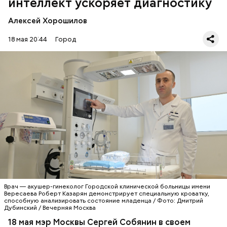
интеллект ускоряет диагностику
проанализировали четыре миллиона снимков, то в
2026 году только за первые три месяца — уже два
Алексей Хорошилов
миллиона.
18 мая 20:44
Город
— За шесть лет тестирование прошли 200 ИИ-
сервисов — 67 из них вошли в повсеместную
практику работы наших медицинских учреждений,
— сообщил Сергей Собянин.
МЕДИЦИНА
ИСКУССТВЕННЫЙ ИНТЕЛЛЕКТ
МОСКВА
СЕРГЕЙ СОБЯНИН
Врач — акушер-гинеколог Городской клинической больницы имени
Вересаева Роберт Казарян демонстрирует специальную кроватку,
способную анализировать состояние младенца / Фото: Дмитрий
Дубинский / Вечерняя Москва
18 мая мэр Москвы Сергей Собянин в своем