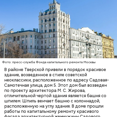
потребовать у пассажира предоставить карту,
которой был оплачен проезд, и документ,
Арт-директор студии Константин Королев
подтверждающий право льготного проезда. Если
подводит нас к пульту. На экране — все та же
выясняется, что проезд не был оплачен, контролер
парковая аллея.
составляет протокол об административном
правонарушении. Для этого нужен документ,
подтверждающий личность. Если у пассажира нет
такого документа, контролер вынужден вызвать
сотрудников полиции для установления личности.
Фото: пресс-служба Фонда капитального ремонта Москвы
В районе Тверской привели в порядок красивое
здание, возведенное в стиле советской
неоклассики, расположенное по адресу Садовая-
— Было бы правильно напомнить о полномочиях
Самотечная улица, дом 5. Этот дом был возведен
ваших сотрудников. Что имеет право
по проекту архитектора М. С. Жирова,
потребовать контролер у пассажира при
отличительной чертой здания является башня со
проверке билета и в случае, если проезд не
шпилем. Шпиль венчает башню с колоннадой,
оплачен?
расположенную на углу здания. В доме прошли
работы по капитальному ремонту красивого
фасада архитектурной жемчужины Садового