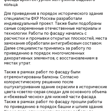
Обмануть глаз
кольца.
Для приведения в порядок исторического здания
специалисты ФКР Москвы разработали
индивидуальный проект. Также были подобраны
самые современные отечественные материалы и
технологии. Работы по фасаду начались с
расчистки и промывки открытых плоскостей, места
замокания обработали антигрибковым составом.
Напоминаю, что льготным категориям пассажиров
Далее специалисты принялись за работу по
тоже нужно прикладывать свою карту к
приведению в порядок многочисленных
валидатору и иметь при себе подтверждающий
декоративных элементов, с восстановлением в
льготы документ. «Тройку» нужно прикладывать,
местах утрат.
даже если вы приобрели абонемент «Единый» на
30, 90 или 365 дней.
Также в рамках работ по фасаду были
отремонтированы балконы. Согласно
Технология, которую массово прославил сериал
колористическому решению после
«Мандалорец» (игровой движок Unreal Engine и
оштукатуривания здание окрасили в исторические
Куратор медиаклассов: Кинопарк
LED-экран), в России перестала быть экзотикой. Но
цвета «светло-серая слюда» для основного объема
«Москино» вдохновляет
здесь, в «Москино», она получила промышленный
и «бежевый чеснок» для нижней части фасада.
школьников на творчество
масштаб.
Также в рамках работ по фасаду прошли работы
по приведению в порядок башни и шпиля здания.