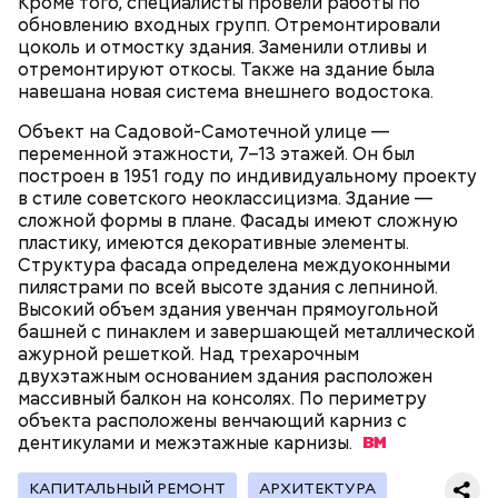
Кроме того, специалисты провели работы по
— Каждую поездку нужно оплачивать сразу при
обновлению входных групп. Отремонтировали
входе в транспорт. Это установлено пунктом 5.1
цоколь и отмостку здания. Заменили отливы и
Правил пользования наземным транспортом.
отремонтируют откосы. Также на здание была
Именно так фиксируется оплата и поездка
навешана новая система внешнего водостока.
становится зас трахов анной. Оплатить можно
«Тройкой», банковской картой, QR-кодом через
Объект на Садовой-Самотечной улице —
приложение «Метро Москвы». Обязательно
переменной этажности, 7–13 этажей. Он был
дождитесь зеленой галочки.
построен в 1951 году по индивидуальному проекту
— То, что вы видите, — не пререндеренный ролик.
в стиле советского неоклассицизма. Здание —
Это не просто «картинка на стене». Это
сложной формы в плане. Фасады имеют сложную
интерактивная среда. Она живая. Система зависит
пластику, имеются декоративные элементы.
от положения камеры. Поворачиваете объектив —
Структура фасада определена междуоконными
фон поворачивается вместе с вами. Наклоняете —
пилястрами по всей высоте здания с лепниной.
меняется перспектива. Это и есть виртуальный
Высокий объем здания увенчан прямоугольной
продакшен, — говорит он.
башней с пинаклем и завершающей металлической
ажурной решеткой. Над трехарочным
двухэтажным основанием здания расположен
— Одно из самых заметных направлений вашей
массивный балкон на консолях. По периметру
деятельности — проверка оплаты проезда
объекта расположены венчающий карниз с
контролерами. Как правильно оплачивать поездку
дентикулами и межэтажные
карнизы.
в транспорте?
КАПИТАЛЬНЫЙ РЕМОНТ
АРХИТЕКТУРА