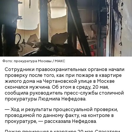
Блогеру грозило до семи лет лишения свободы.
Видео: пресс-служба ГСУ СК по Московской области
— Мы съездили за витаминами, вернулись обратно,
поднялись домой. У него ухудшилось самочувствие
Фото: прокуратура Москвы / МАКС
через сутки... Его увезли в больницу,
Сотрудники правоохранительных органов начали
реанимировали, и там он скончался, — рассказывал
проверку после того, как при пожаре в квартире
Миссюра на допросе.
жилого дома на Чертановской улице в Москве
скончался мужчина. Об этом в среду, 20 мая,
сообщила руководитель пресс-службы столичной
прокуратуры Людмила Нефедова.
Родственники обналичивали деньги и возвращали
их Гасанову. А чтобы пользоваться деньгами и не
— Ход и результаты процессуальной проверки,
вызвать подозрений у налоговой, Гасанов либо
проводимой по данному факту, на контроле в
распределял их между еще несколькими счетами,
прокуратуре, — рассказала Нефедова.
либо
покупал на них квартиры
.
Пожар произошел в квартире 20 мая. Спасатели