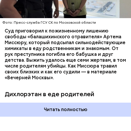
ОТРАВЛЕНИЯ
БАЛАШИХА
РОДИТЕЛИ
специалисты обнаружили сильнодействующий
СЛЕДСТВЕННЫЙ КОМИТЕТ
ЭКСПЕРТИЗЫ
химикат дихлорэтан, который не мог попасть в
организм супругов случайно. То же самое вещество
нашли в еде, изъятой из квартиры пострадавших.
Фото: Пресс-служба ГСУ СК по Московской области
Суд приговорил к пожизненному лишению
свободы «балашихинского отравителя» Артема
Миссюру, который подсыпал сильнодействующие
химикаты в еду родственникам и знакомым. От
рук преступника погибла его бабушка и друг
детства. Выжить удалось еще семи жертвам, в том
числе родителям убийцы. Как Миссюра травил
своих близких и как его судили — в материале
«Вечерней Москвы».
Дихлорэтан в еде родителей
Читать полностью