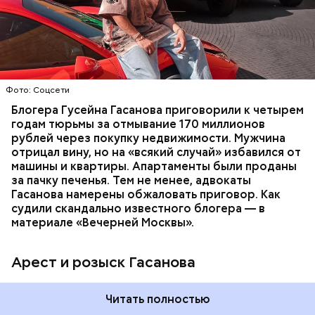
В его отношении возбудили уголовное дело о
неуплате налогов и легализации преступных
доходов в особо крупном размере. В тот же день
НАЛОГИ
ПОИСК ЛЮДЕЙ
ДЕНЬГИ
МВД
мужчину
заочно арестовали
.
ГАСАН ГУСЕЙНОВ
Молодого человека задержали. На первом же
Фото: Соцсети
допросе он признался, что планировал отравить
только отчима. Тогда следователи посчитали, что
Блогера Гусейна Гасанова приговорили к четырем
мотивом преступления была квартира родителей,
годам тюрьмы за отмывание 170 миллионов
которая в случае их смерти перешла бы сыну. Но
рублей через покупку недвижимости. Мужчина
спустя несколько дней Миссюра заявил, что ранее
отрицал вину, но на «всякий случай» избавился от
уже травил других людей.
машины и квартиры. Апартаменты были проданы
за пачку печенья. Тем не менее, адвокаты
Гасанова намерены обжаловать приговор. Как
судили скандально известного блогера — в
материале «Вечерней Москвы».
Арест и розыск Гасанова
Началось расследование. В квартире потерпевших
Читать полностью
установили скрытую камеру видеонаблюдения. На