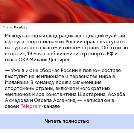
организации
. С россиян сняли санкции более чем в
Представители хХорватского футбольного союза
20 федерациях.
сообщили, что 40-летний игрок вошел в заявку
ГИМНЫ
ФЛАГИ
РОССИЯ
сборной на турнир.
Фото: Pixabay
Международная федерация ассоциаций муайтай
вернула спортсменам из России право выступать
на турнирах с флагом и гимном страны. Об этом во
вторник, 19 мая, сообщил министр спорта РФ и
глава ОКР Михаил Дегтярев.
— Уже в июне сборная России в полном составе
выступит на чемпионате и первенстве мира в
Малайзии. В команду вошли сильнейшие
18 мая стало известно, что португальский тренер
спортсмены страны, включая многократных
Жозе Моуринью
назначен главным тренером
клуба
чемпионов мира Константина Шахтарина, Асхаба
«Реал Мадрид». Стороны заключили контракт,
Ахмедова и Овсепа Асланяна, — написал он в
действующий до лета 2028 года, сделка
своем
Telegram
-канале.
полностью завершена.
Читать полностью