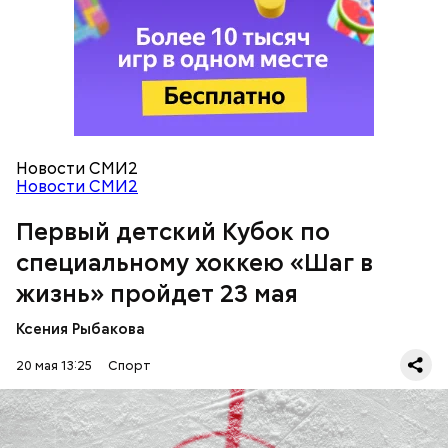
Заместитель секретаря Общественной палаты РФ
Владислав Гриб выступил с инициативой сделать
Новости СМИ2
шахматы обязательным предметом в школе.
Новости СМИ2
«Вечерняя Москва» представила,
какими могут
быть такие уроки
.
Первый детский Кубок по
специальному хоккею «Шаг в
жизнь» пройдет 23 мая
Ксения Рыбакова
20 мая 13:25
Спорт