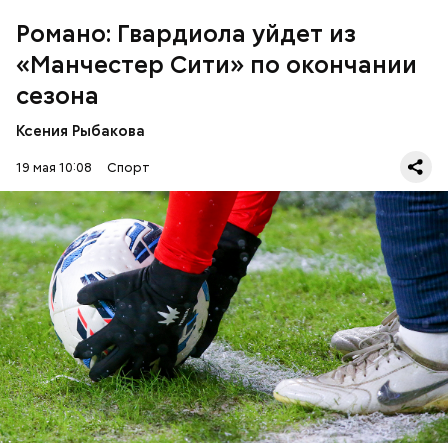
Романо: Гвардиола уйдет из
«Манчестер Сити» по окончании
сезона
Ксения Рыбакова
19 мая 10:08
Спорт
По информации Романо, на этот пост будет
поставлен бывший тренер «Челси» Энцо Мареска.
ФУТБОЛ
МАНЧЕСТЕР
ЖУРНАЛИСТЫ