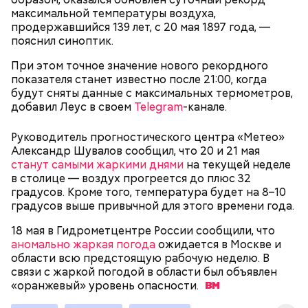
Именно так фиксируется оплата и поездка
максимальной температуры воздуха,
становится зас трахов анной. Оплатить можно
продержавшийся 139 лет, с 20 мая 1897 года, —
«Тройкой», банковской картой, QR-кодом через
пояснил синоптик.
приложение «Метро Москвы». Обязательно
дождитесь зеленой галочки.
При этом точное значение нового рекордного
— То, что вы видите, — не пререндеренный ролик.
показателя станет известно после 21:00, когда
Это не просто «картинка на стене». Это
будут сняты данные с максимальных термометров,
интерактивная среда. Она живая. Система зависит
добавил Леус в своем
Telegram
-канале.
от положения камеры. Поворачиваете объектив —
фон поворачивается вместе с вами. Наклоняете —
Руководитель прогностического центра «Метео»
меняется перспектива. Это и есть виртуальный
Александр Шувалов сообщил, что 20 и 21 мая
продакшен, — говорит он.
станут самыми жаркими днями
на текущей неделе
в столице — воздух прогреется до плюс 32
градусов. Кроме того, температура будет на 8–10
градусов выше привычной для этого времени года.
— Одно из самых заметных направлений вашей
деятельности — проверка оплаты проезда
18 мая в Гидрометцентре России сообщили, что
контролерами. Как правильно оплачивать поездку
аномально жаркая погода
ожидается в Москве и
в транспорте?
области всю предстоящую рабочую неделю. В
связи с жаркой погодой в области был объявлен
«оранжевый» уровень
опасности.