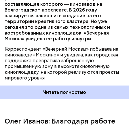
составляющая которого — кинозавод на
Волгоградском проспекте. В 2026 году
Важное направление нашей работы — контроль
планируется завершить создание на его
оплаты проезда. За последние два года число
территории креативного кластера. Но уже
безбилетников снизилось на 30 процентов
сегодня это одна из самых технологичных и
благодаря еженедельным усиленным проверкам.
востребованных киноплощадок. «Вечерняя
Ежедневно более 600 контролеров работают в
Москва» увидела ее работу изнутри.
наземном транспорте и метро.
Корреспондент «Вечерней Москвы» побывала на
кинозаводе «Москино» и увидела, как городская
поддержка превратила заброшенную
промышленную зону в высокотехнологичную
киноплощадку, на которой реализуются проекты
мирового уровня.
Читать полностью
— 17 мая 2011 года мэр Москвы Сергей Собянин
подписал распоряжение Правительства Москвы,
создавшее ГКУ «Организатор перевозок» на базе
существовавшего ГБУ «Московские авиационные
Олег Иванов: Благодаря работе
услуги». Тогда перед городом стояли серьезные