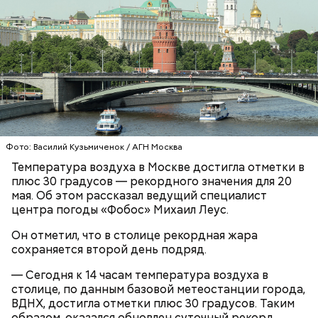
Напоминаю, что льготным категориям пассажиров
тоже нужно прикладывать свою карту к
валидатору и иметь при себе подтверждающий
льготы документ. «Тройку» нужно прикладывать,
даже если вы приобрели абонемент «Единый» на
Фото: Василий Кузьмиченок / АГН Москва
30, 90 или 365 дней.
Температура воздуха в Москве достигла отметки в
плюс 30 градусов — рекордного значения для 20
Технология, которую массово прославил сериал
мая. Об этом рассказал ведущий специалист
«Мандалорец» (игровой движок Unreal Engine и
центра погоды «Фобос» Михаил Леус.
Куратор медиаклассов: Кинопарк
LED-экран), в России перестала быть экзотикой. Но
«Москино» вдохновляет
Он отметил, что в столице рекордная жара
здесь, в «Москино», она получила промышленный
школьников на творчество
сохраняется второй день подряд.
масштаб.
— Сегодня к 14 часам температура воздуха в
— Каждую поездку нужно оплачивать сразу при
столице, по данным базовой метеостанции города,
входе в транспорт. Это установлено пунктом 5.1
ВДНХ, достигла отметки плюс 30 градусов. Таким
Правил пользования наземным транспортом.
образом, оказался обновлен суточный рекорд