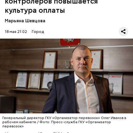
контролеров повышается
вызовы, которые требовали системной работы.
культура оплаты
Марьяна Шевцова
18 мая 21:02
Город
— Олег Юрьевич, с чего начиналась история
вашего учреждения и каких успехов удалось
достичь сегодня?
ТРАНСПОРТ
КАРТА «ТРОЙКА»
ИНТЕРВЬЮ
СЕРГЕЙ СОБЯНИН
Генеральный директор ГКУ «Организатор перевозок» Олег Иванов в
ПРОФЕССИИ
рабочем кабинете / Фото: Пресс-служба ГКУ «Организатор
перевозок»