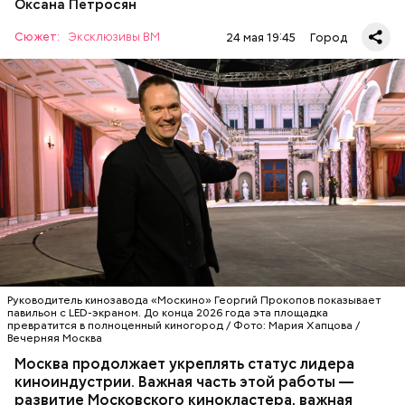
картинка. Но камера оператора, стоящего в трех
Оксана Петросян
автобусов, часть из них уже работает на
метрах, «думает» иначе.
маршрутах.
Сюжет:
Эксклюзивы ВМ
24 мая 19:45
Город
Нашим большим проектом с 2015 года стала новая
модель работы по госконтрактам с коммерческими
перевозчиками. Вместо старых маршруток
появились современные автобусы,
соответствующие всем стандартам Московского
транспорта. Также благодаря работе наших
сотрудников в столице не осталось нелегальных
Сцена, которой нет
перевозчиков. Чтобы поездки были безопасными и
Руководитель кинозавода «Москино» Георгий Прокопов показывает
комфортными, мы проводим соответствующие
павильон с LED-экраном. До конца 2026 года эта площадка
техосмотры городского транспорта.
превратится в полноценный киногород / Фото: Мария Хапцова /
Вечерняя Москва
ТЕХНОЛОГИИ
КИНО
СЕРГЕЙ СОБЯНИН
Москва продолжает укреплять статус лидера
МОСКИНО
киноиндустрии. Важная часть этой работы —
развитие Московского кинокластера, важная