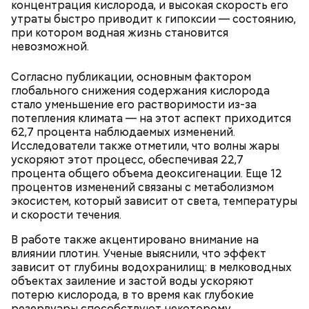
концентрация кислорода, и высокая скорость его
утраты быстро приводит к гипоксии — состоянию,
при котором водная жизнь становится
невозможной.
День «Счастье случается» был инициирован
Тайным обществом счастливых людей, чтобы
Согласно публикации, основным фактором
Кабачки, тушеные с курицей
напомнить людям, что счастье на самом деле
глобального снижения содержания кислорода
кроется в мелочах. Отпраздновать этот день
Эндокринолог Куликова
Уберут отеки и улучшат зрение:
стало уменьшение его растворимости из-за
Как приготовить домашний
объяснила, в чем заключается
можно, поделившись с другими людьми
диетолог Соломатина рассказала
потепления климата — на этот аспект приходится
майонез: три простых рецепта
польза сезонных овощей и
счастливыми моментами из своей жизни.
о пользе кабачков
62,7 процента наблюдаемых изменений.
фруктов
Исследователи также отметили, что волны жары
ускоряют этот процесс, обеспечивая 22,7
процента общего объема деоксигенации. Еще 12
процентов изменений связаны с метаболизмом
экосистем, который зависит от света, температуры
и скорости течения.
В работе также акцентировано внимание на
влиянии плотин. Ученые выяснили, что эффект
зависит от глубины водохранилищ: в мелководных
объектах заиление и застой воды ускоряют
потерю кислорода, в то время как глубокие
резервуары способствуют некоторому