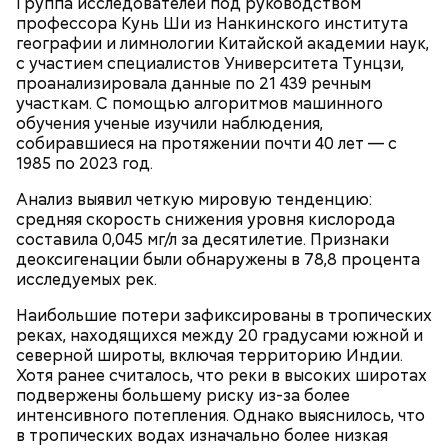
Группа исследователей под руководством
профессора Кунь Ши из Нанкинского института
географии и лимнологии Китайской академии наук,
с участием специалистов Университета Тунцзи,
проанализировала данные по 21 439 речным
участкам. С помощью алгоритмов машинного
обучения ученые изучили наблюдения,
собиравшиеся на протяжении почти 40 лет — с
Ингредиенты:
1985 по 2023 год.
Анализ выявил четкую мировую тенденцию:
средняя скорость снижения уровня кислорода
составила 0,045 мг/л за десятилетие. Признаки
деоксигенации были обнаружены в 78,8 процента
исследуемых рек.
Наибольшие потери зафиксированы в тропических
реках, находящихся между 20 градусами южной и
северной широты, включая территорию Индии.
Хотя ранее считалось, что реки в высоких широтах
подвержены большему риску из-за более
интенсивного потепления. Однако выяснилось, что
в тропических водах изначально более низкая