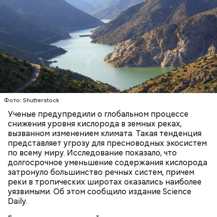
кабачок;
Фото: Shutterstock
лук;
растительное масло;
Ученые предупредили о глобальном процессе
соль, перец по вкусу;
снижения уровня кислорода в земных реках,
свежий базилик;
вызванном изменением климата. Такая тенденция
сливки жирностью 20 процентов.
представляет угрозу для пресноводных экосистем
по всему миру. Исследование показало, что
долгосрочное уменьшение содержания кислорода
затронуло большинство речных систем, причем
реки в тропических широтах оказались наиболее
уязвимыми. Об этом сообщило издание Science
Daily.