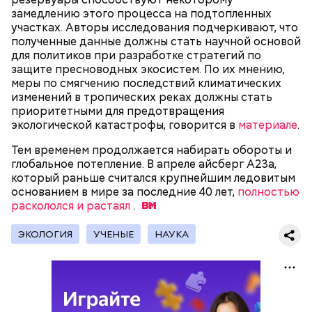
замедлению этого процесса на подтопленных
День «Счастье случается»
Противень ставится в духовку, разогретую до 180–
участках. Авторы исследования подчеркивают, что
190 градусов. Спагетти из кабачка нужно запекать
полученные данные должны стать научной основой
25–30 минут.
для политиков при разработке стратегий по
защите пресноводных экосистем. По их мнению,
меры по смягчению последствий климатических
изменений в тропических реках должны стать
приоритетными для предотвращения
экологической катастрофы, говорится в
материале
.
Тем временем продолжается набирать обороты и
глобальное потепление. В апреле айсберг А23а,
который раньше считался крупнейшим ледовитым
основанием в мире за последние 40 лет,
полностью
раскололся и растаял
.
Международный день бесконечности придумал
— Кабачки нужно натереть длинными слайсами
ЭКОЛОГИЯ
УЧЕНЫЕ
НАУКА
американский философ Жан-Пьер Ади Феньо в
(это можно сделать на специальной терке),
1987 году. Так как цифра восемь похожа на знак
похожими на спагетти, и уложить в противень.
День малины со сливками отмечается в США в
бесконечности, то и дата была выбрана «08.08». В
Дальше нужно добавить немного растительного
честь вкусового сочетания этой ягоды со сливками.
этот праздник организуются тематические лекции
масла, соль, а сверху бросить хаотично
В этот праздник люди едят не только малину со
по математике и философии, а также проводят
порезанную брынзу. Затем добавляются помидоры
сливками, но и другие десерты на основе этих
выставки на тему бесконечности.