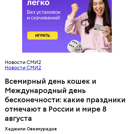
черри или грунтовые, — рассказал шеф-повар.
двух ингредиентов. Их можно купить в магазине
или сделать самостоятельно вместе со своими
родными и близкими.
Новости СМИ2
кабачок;
Новости СМИ2
брынза;
растительное масло;
Всемирный день кошек и
Международный день бесконечности
помидоры черри либо грунтовые.
Международный день
бесконечности: какие праздники
День малины со сливками
отмечают в России и мире 8
августа
Хаджили Овезмурадов