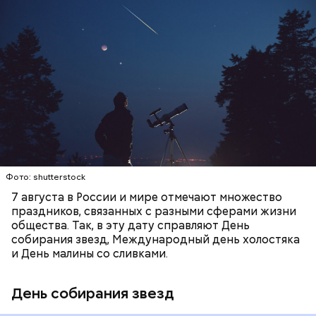
День собирания звезд учрежден в честь
метеорного потока Персеиды, который ежегодно
— Кабачки, порезанные кубиками, нужно легко
можно наблюдать в августе. Все любители
обжарить на сковороде. К ним добавляются зелень
смотреть на звездопад 7 августа выезжают за
петрушки, чеснок, соль и оливковое масло.
город — в местность, где нет светового
Получается очень вкусно, — поделился рецептом
ЕДА
ПРАЗДНИКИ
ЗВЕЗДОПАД
загрязнения и где можно невооруженным глазом
Копылов.
СЛАДОСТИ
АСТРОНОМИЯ
наблюдать за падающими звездами.
Фото: shutterstock
7 августа в России и мире отмечают множество
праздников, связанных с разными сферами жизни
общества. Так, в эту дату справляют День
собирания звезд, Международный день холостяка
кабачок;
и День малины со сливками.
петрушка;
чеснок;
День собирания звезд
оливковое масло;
соль.