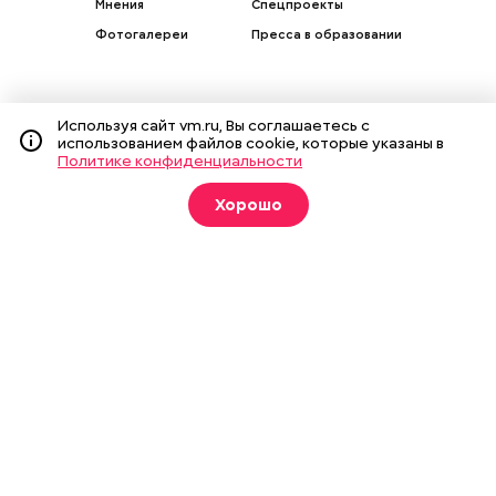
Мнения
Спецпроекты
Фотогалереи
Пресса в образовании
Используя сайт vm.ru, Вы соглашаетесь с
использованием файлов cookie, которые указаны в
Подписка на печатные
Политике конфиденциальности
издания
Хорошо
Оформить
О газете
Реклама
Подписка на бумажные издания
Архив газеты
Вакансии
Команда
Контакты
Правовая информация