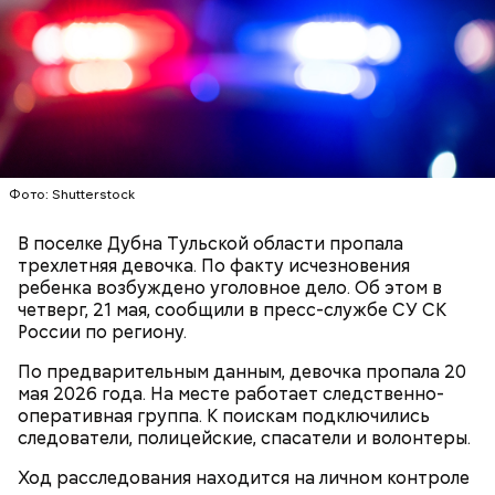
что яд могли добавить в бутылку
некие
недоброжелатели
.
Play
Video
Блогеру грозило до семи лет лишения свободы.
Фото: Shutterstock
В поселке Дубна Тульской области пропала
трехлетняя девочка. По факту исчезновения
ребенка возбуждено уголовное дело. Об этом в
четверг, 21 мая, сообщили в пресс-службе СУ СК
Видео: пресс-служба ГСУ СК по Московской области
России по региону.
По предварительным данным, девочка пропала 20
— Мы съездили за витаминами, вернулись обратно,
мая 2026 года. На месте работает следственно-
поднялись домой. У него ухудшилось самочувствие
оперативная группа. К поискам подключились
через сутки... Его увезли в больницу,
следователи, полицейские, спасатели и волонтеры.
реанимировали, и там он скончался, — рассказывал
Миссюра на допросе.
Ход расследования находится на личном контроле