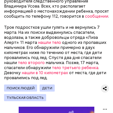
руководителя следственного управления
Владимира Усова. Всех, кто располагает
информацией о местонахождении ребенка, просят
Родственники обналичивали деньги и возвращали
сообщить по телефону 112, говорится в
сообщении
.
их Гасанову. А чтобы пользоваться деньгами и не
вызвать подозрений у налоговой, Гасанов либо
Трое подростков ушли гулять и не вернулись 7
распределял их между еще несколькими счетами,
марта. На их поиски выдвинулись спасатели,
либо
покупал на них квартиры
.
водолазы, а также добровольцы отряда «Лиза
Алерт». 11 марта
нашли тело
одного из пропавших
мальчиков. Его обнаружили примерно в двух
километрах ниже по течению от места, где дети
Следующим подопытным стал друг детства
провалились под лед. Спустя два дня спасатели
Миссюры Константин. 3 февраля того же года,
нашли
тело второго
мальчика. Позже, 17 марта,
когда молодые люди ехали вместе в машине,
— Гасанов, являясь индивидуальным
спасатели обнаружили
тело третьего ребенка
.
подозреваемый угостил приятеля морсом с
предпринимателем, осуществлял
Девочку
нашли в 10 километрах
от места, где дети
этиленгликолем. Через два дня Константин умер в
предпринимательскую деятельность в области
провалились под лед.
больнице.
продажи и размещения рекламы в социальных
сетях. С целью сокрытия своих доходов часть
ПОИСК ЛЮДЕЙ
ДЕТИ
денежных средств от спонсоров розыгрышей,
покупателей различных мотивационных курсов и
ТУЛЬСКАЯ ОБЛАСТЬ
прогнозов ставок на спорт Гасанов получал на
свои личные лицевые счета как физического лица, а
также на подконтрольные родственникам лицевые