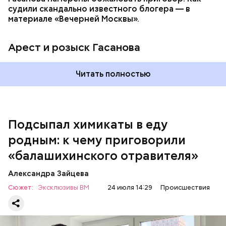
судили скандально известного блогера — в
материале «Вечерней Москвы».
Арест и розыск Гасанова
Началось расследование. В квартире потерпевших
Читать полностью
установили скрытую камеру видеонаблюдения. На
записи попал 25-летний сын потерпевших Артем
Миссюра, который тайно приходил в квартиру
матери и отчима и подсыпал им в еду химикаты.
Подсыпал химикаты в еду
Также отравленную пищу ела его младшая сестра.
родным: к чему приговорили
«балашихинского отравителя»
Play
Александра Зайцева
Video
Сюжет:
Эксклюзивы ВМ
24 июля 14:29
Происшествия