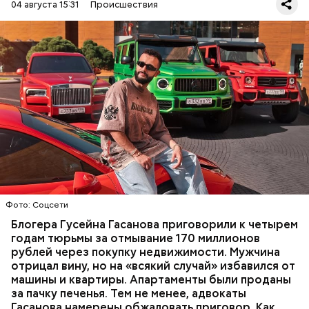
04 августа 15:31
Происшествия
Фото: База розыска МВД РФ
В мае 2025 года МВД РФ объявило в
международный розыск
блогера Гусейна Гасанова.
В его отношении возбудили уголовное дело о
неуплате налогов и легализации преступных
доходов в особо крупном размере. В тот же день
НАЛОГИ
ПОИСК ЛЮДЕЙ
ДЕНЬГИ
МВД
мужчину
заочно арестовали
.
ГАСАН ГУСЕЙНОВ
Молодого человека задержали. На первом же
Фото: Соцсети
допросе он признался, что планировал отравить
только отчима. Тогда следователи посчитали, что
Блогера Гусейна Гасанова приговорили к четырем
мотивом преступления была квартира родителей,
годам тюрьмы за отмывание 170 миллионов
которая в случае их смерти перешла бы сыну. Но
рублей через покупку недвижимости. Мужчина
спустя несколько дней Миссюра заявил, что ранее
отрицал вину, но на «всякий случай» избавился от
уже травил других людей.
машины и квартиры. Апартаменты были проданы
за пачку печенья. Тем не менее, адвокаты
Гасанова намерены обжаловать приговор. Как