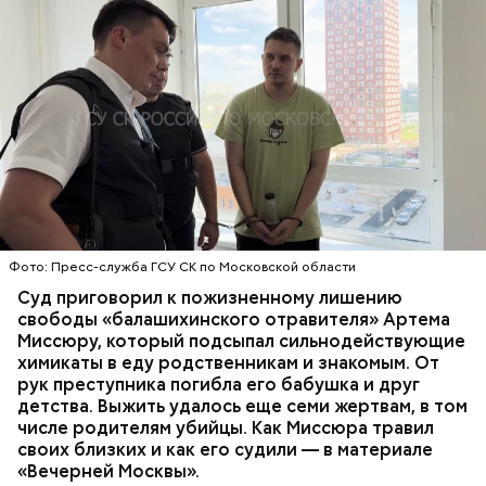
Все началось в июне, когда двое супругов
Видео: пресс-служба ГСУ СК по Московской области
обратились в местную больницу с жалобами на
плохое самочувствие. Врачи не смогли поставить
им точный диагноз, после чего анализы
потерпевших направили на экспертизу. В них
ОТРАВЛЕНИЯ
БАЛАШИХА
РОДИТЕЛИ
специалисты обнаружили сильнодействующий
СЛЕДСТВЕННЫЙ КОМИТЕТ
ЭКСПЕРТИЗЫ
химикат дихлорэтан, который не мог попасть в
организм супругов случайно. То же самое вещество
нашли в еде, изъятой из квартиры пострадавших.
Фото: Пресс-служба ГСУ СК по Московской области
Суд приговорил к пожизненному лишению
свободы «балашихинского отравителя» Артема
Миссюру, который подсыпал сильнодействующие
химикаты в еду родственникам и знакомым. От
рук преступника погибла его бабушка и друг
детства. Выжить удалось еще семи жертвам, в том
числе родителям убийцы. Как Миссюра травил
своих близких и как его судили — в материале
«Вечерней Москвы».